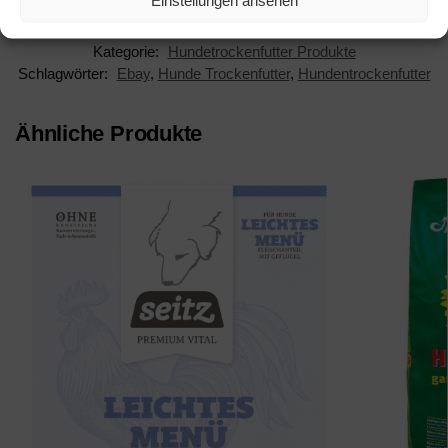
Kategorie:
Hundetrockenfutter Produkte
Schlagwörter:
Ebay
,
Hunde Trockenfutter
,
Hundentrockenfutter
Ähnliche Produkte