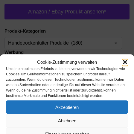
Amazon / Ebay Produkt ansehen*
Produkt-Kategorien
Werbung
Cookie-Zustimmung verwalten
Werbung
Um dir ein optimales Erlebnis zu bieten, verwenden wir Technologien wie
Cookies, um Geräteinformationen zu speichern und/oder darauf
zuzugreifen. Wenn du diesen Technologien zustimmst, können wir Daten
Werbung
wie das Surfverhalten oder eindeutige IDs auf dieser Website verarbeiten.
Wenn du deine Zustimmung nicht erteilst oder zurückziehst, können
bestimmte Merkmale und Funktionen beeinträchtigt werden.
Akzeptieren
Ablehnen
Beschreibung
Einstellungen ansehen