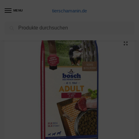
tierschamanin.de
MENU
Suchen
Start
Hundetrockenfutter Produkte
15 kg BOSCH Adult Lamm & Reis Hundefutter
/
/