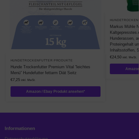
HUNDETROCKEN
Markus Mühle Na
Kaltgepresstes Al
Hunderassen, 
Proteingehalt u
Inhaltsstoffen, 
€
24,50
inkl. MwSt.
HUNDETROCKENFUTTER PRODUKTE
Hunde Trockenfutter Premium Vital “leichtes
Amazon
Menü” Hundefutter fettarm Diät Seitz
€
7,25
inkl. MwSt.
Amazon / Ebay Produkt ansehen*
Informationen
Datenschutzerklärung