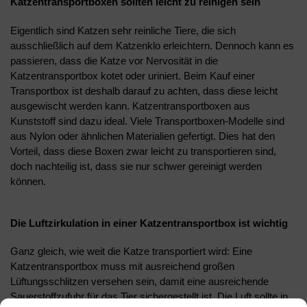
Katzentransportboxen sollten leicht zu reinigen sein
Eigentlich sind Katzen sehr reinliche Tiere, die sich
ausschließlich auf dem Katzenklo erleichtern. Dennoch kann es
passieren, dass die Katze vor Nervosität in die
Katzentransportbox kotet oder uriniert. Beim Kauf einer
Transportbox ist deshalb darauf zu achten, dass diese leicht
ausgewischt werden kann. Katzentransportboxen aus
Kunststoff sind dazu ideal. Viele Transportboxen-Modelle sind
aus Nylon oder ähnlichen Materialien gefertigt. Dies hat den
Vorteil, dass diese Boxen zwar leicht zu transportieren sind,
doch nachteilig ist, dass sie nur schwer gereinigt werden
können.
Die Luftzirkulation in einer Katzentransportbox ist wichtig
Ganz gleich, wie weit die Katze transportiert wird: Eine
Katzentransportbox muss mit ausreichend großen
Lüftungsschlitzen versehen sein, damit eine ausreichende
Sauerstoffzufuhr für das Tier sichergestellt ist. Die Luft sollte in