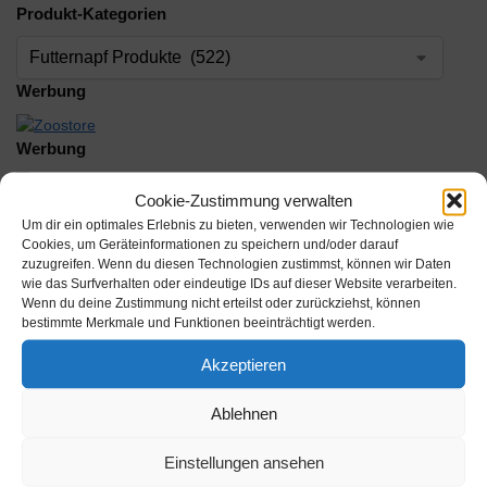
Produkt-Kategorien
Werbung
Werbung
Cookie-Zustimmung verwalten
Werbung
Um dir ein optimales Erlebnis zu bieten, verwenden wir Technologien wie
Cookies, um Geräteinformationen zu speichern und/oder darauf
zuzugreifen. Wenn du diesen Technologien zustimmst, können wir Daten
wie das Surfverhalten oder eindeutige IDs auf dieser Website verarbeiten.
Wenn du deine Zustimmung nicht erteilst oder zurückziehst, können
bestimmte Merkmale und Funktionen beeinträchtigt werden.
Beschreibung
Akzeptieren
Ablehnen
Kategorie:
Futternapf Produkte
Einstellungen ansehen
Schlagwörter:
Ebay
,
Fressnapf
,
Futternapf