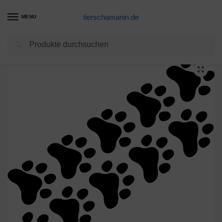
tierschamanin.de
MENU
Suchen
Start
Futternapf Produkte
20 Pfötchen 3cm schwarz 10 Paar Pfoten Hund Katze Auto Aufkleber Tattoo Folie
/
/