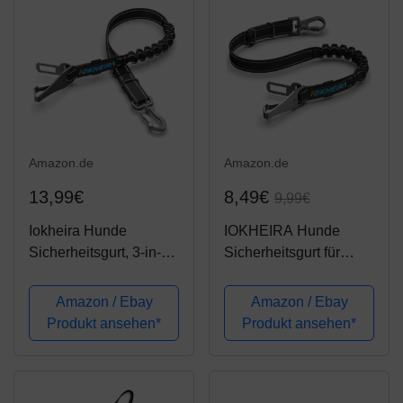
Amazon.de
Amazon.de
13,99€
8,49€
9,99€
Iokheira Hunde
IOKHEIRA Hunde
Sicherheitsgurt, 3-in-1
Sicherheitsgurt für
Verstellbar
Auto, Hundegurt fürs
Sicherheitsgeschirre
Auto
Amazon / Ebay
Amazon / Ebay
für Auto,Reflektierend
Sicherheitsgeschirr
Produkt ansehen*
Produkt ansehen*
Bungee Hundegurt mit
Einstellbarer mit
Haken für alle
Universalstecker &
Hunderassen &...
Befestigung der