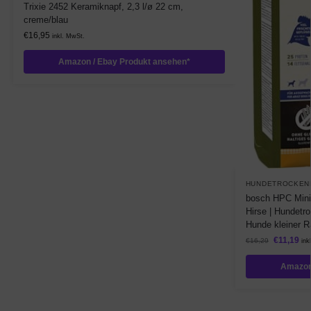
Trixie 2452 Keramiknapf, 2,3 l/ø 22 cm,
creme/blau
€
16,95
inkl. MwSt.
Amazon / Ebay Produkt ansehen*
HUNDETROCKEN
bosch HPC Mini 
Hirse | Hundetr
Hunde kleiner Ra
€
11,19
€
16,29
ink
Amazon