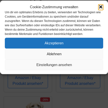
Verriegelungsstange
Cookie-Zustimmung verwalten
Um dir ein optimales Erlebnis zu bieten, verwenden wir Technologien wie
Cookies, um Geräteinformationen zu speichern und/oder darauf
zuzugreifen. Wenn du diesen Technologien zustimmst, können wir Daten
wie das Surfverhalten oder eindeutige IDs auf dieser Website verarbeiten.
Wenn du deine Zustimmung nicht erteilst oder zurückziehst, können
bestimmte Merkmale und Funktionen beeinträchtigt werden.
Amazon.de
Amazon.de
Akzeptieren
15,99€
40,99€
Ablehnen
ADAKEL 2 Stück
anny-x Brustgeschirr
Beisswurst für Hunde,
Fun braun Bernstein -
Einstellungen ansehen
Jute Beisswurst mit 2
Gr. S
Griff, Tauziehen und
Amazon / Ebay
Amazon / Ebay
Zerrspiele für Hunde
Produkt ansehen*
Produkt ansehen*
Training K9 IGP IPO
Obiedence Schutzhund
Hundesport
-26%