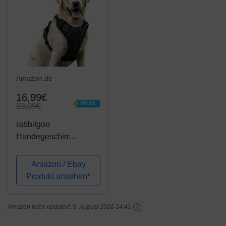
Amazon.de
16,99€
PRIME
23,09€
PRIME
rabbitgoo
Hundegeschirr
Mittelgroße Hunde Anti
Zug Geschirr Hund mit
Amazon / Ebay
Kontrolle No Pull
Produkt ansehen*
Verstellbar
Hundegeschirr Grosse
Amazon price updated:
9. August 2026 14:41
Hunde Atmungsaktiv
Reflexstreifen...