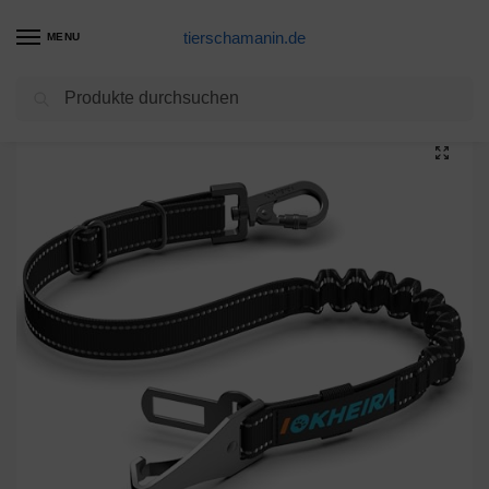
tierschamanin.de
MENU
Suchen
Start
Hundegeschirr Produkte
ADAKEL 2 Stück Beisswurst für Hunde, Jute Beisswurst mit 2 Griff, Tauziehen und Zerrspiele für Hunde Training K9 IGP IPO Obiedence Schutzhund Hundesport
/
/