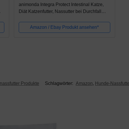
animonda Integra Protect Intestinal Katze,
Diät Katzenfutter, Nassutter bei Durchfall
oder Erbrechen, Pute pur, 16 x 100 g
Amazon / Ebay Produkt ansehen*
assfutter Produkte
Schlagwörter:
Amazon
,
Hunde-Nassfutte