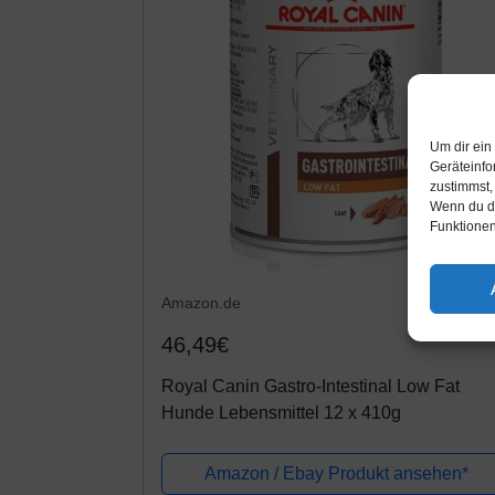
Um dir ein
Geräteinfo
zustimmst,
Wenn du de
Funktionen
Amazon.de
46,49€
Royal Canin Gastro-Intestinal Low Fat
Hunde Lebensmittel 12 x 410g
Amazon / Ebay Produkt ansehen*