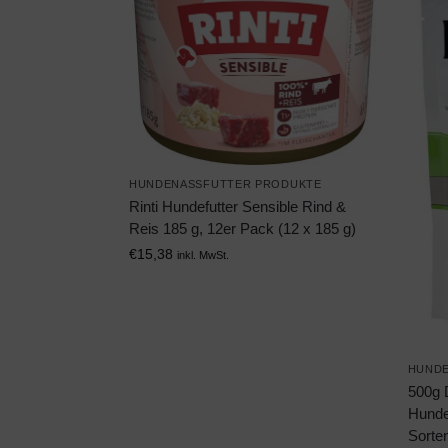
HUNDENASSFUTTER PRODUKTE
Rinti Hundefutter Sensible Rind &
Reis 185 g, 12er Pack (12 x 185 g)
€
15,38
inkl. MwSt.
HUNDE
500g 
Hundef
Sorte