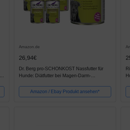
Amazon.de
A
26,94€
2
Dr. Berg pro-SCHONKOST Nassfutter für
Ri
|
Hunde: Diätfutter bei Magen-Darm-
Hu
Problemen & Durchfall (6 x 400 g)
Amazon / Ebay Produkt ansehen*