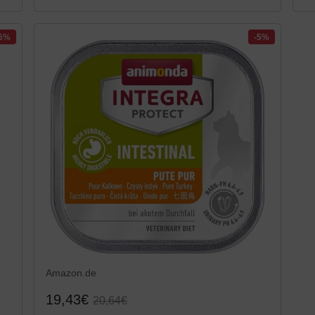
26%
-5%
Amazon.de
19,43€
20,64€