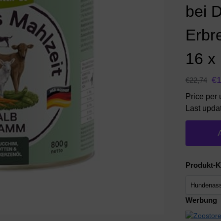
bei D
Erbr
16 x
€
€
22,74
Price per u
Last upda
Produkt-K
Werbung