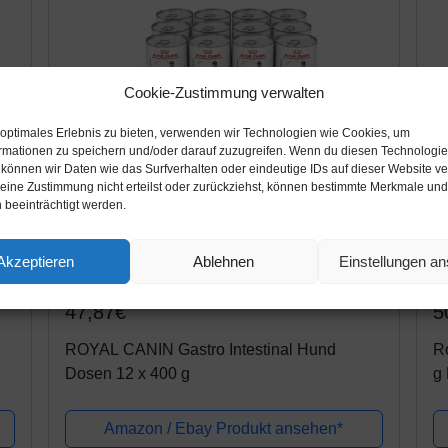
Cookie-Zustimmung verwalten
 optimales Erlebnis zu bieten, verwenden wir Technologien wie Cookies, um
rmationen zu speichern und/oder darauf zuzugreifen. Wenn du diesen Technologi
 können wir Daten wie das Surfverhalten oder eindeutige IDs auf dieser Website ve
ine Zustimmung nicht erteilst oder zurückziehst, können bestimmte Merkmale und
 beeinträchtigt werden.
Akzeptieren
Ablehnen
Einstellungen a
Amazon.de
A
47,87€
5
ROYAL CANIN Gastro Intestinal Hund
R
Dosen 12 x 400 g
g
Amazon / Ebay Produkt ansehen*