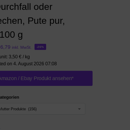
urchfall oder
echen, Pute pur,
 100 g
16,79
inkl. MwSt.
-26%
nit: 3,50 € / kg
ted on 4. August 2026 07:08
Amazon / Ebay Produkt ansehen*
ategorien