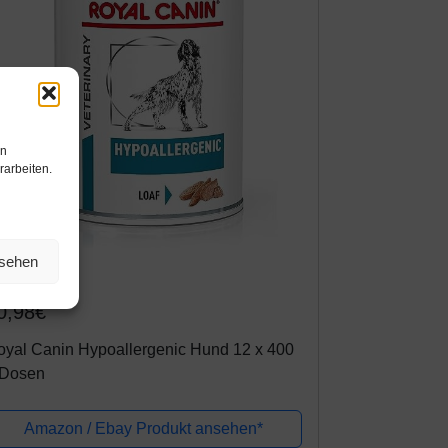
en
rarbeiten.
nsehen
mazon.de
0,98€
oyal Canin Hypoallergenic Hund 12 x 400
 Dosen
Amazon / Ebay Produkt ansehen*