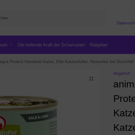
Suchen
Datensch
oxen
Die heilende Kraft der Schamanen
Ratgeber
gra Protect Intestinal Katze, Diät Katzenfutter, Nassutter bei Durchfal
Angebot!
anim
Prote
Katze
Katze