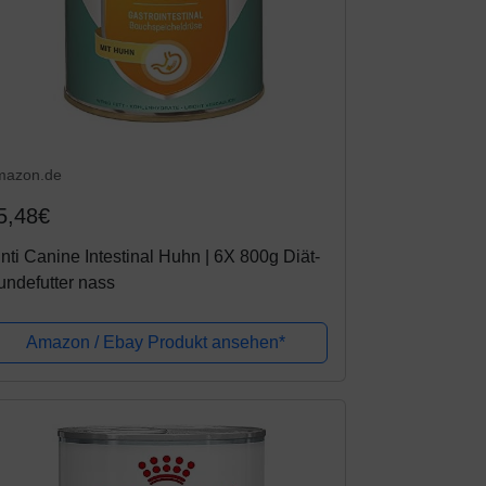
mazon.de
5,48€
nti Canine Intestinal Huhn | 6X 800g Diät-
ndefutter nass
Amazon / Ebay Produkt ansehen*