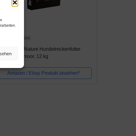
en
rarbeiten.
mazon.de
9,99€
54,99€
hner Wild Nature Hundetrockenfutter
nsehen
nior, Hochmoor, 12 kg
Amazon / Ebay Produkt ansehen*