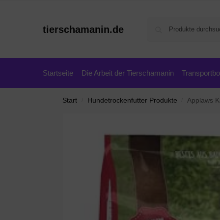
tierschamanin.de
Startseite
Die Arbeit der Tierschamanin
Transportb
Start
Hundetrockenfutter Produkte
Applaws Ka
/
/