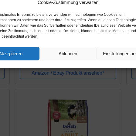
Cookie-Zustimmung verwalten
 optimales Erlebnis zu bieten, verwenden wir Technologien wie Cookies, um
rmationen zu speichern und/oder darauf zuzugreifen. Wenn du diesen Technologi
 können wir Daten wie das Surfverhalten oder eindeutige IDs auf dieser Website ve
Amazon.de
A
ine Zustimmung nicht erteilst oder zurückziehst, können bestimmte Merkmale und
 beeinträchtigt werden.
52,47€
4
53,97€
CRAVE Premium Trockenfutter mit Truthahn
De
Akzeptieren
Ablehnen
Einstellungen a
& Huhn für Hunde – Getreidefreies Adult
Se
Hundefutter mit hohem Proteingehalt –
Großpackung – 3 x 2.8 k g
Amazon / Ebay Produkt ansehen*