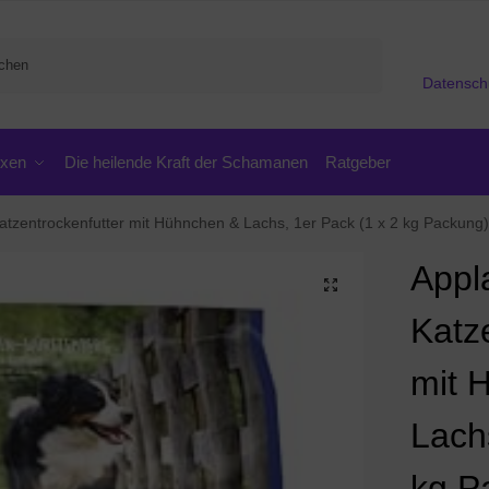
Suchen
Datensch
oxen
Die heilende Kraft der Schamanen
Ratgeber
tzentrockenfutter mit Hühnchen & Lachs, 1er Pack (1 x 2 kg Packung)
Appl
Katz
mit 
Lach
kg P