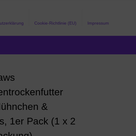
utzerklärung
Cookie-Richtlinie (EU)
Impressum
aws
entrockenfutter
Hühnchen &
s, 1er Pack (1 x 2
ackung)