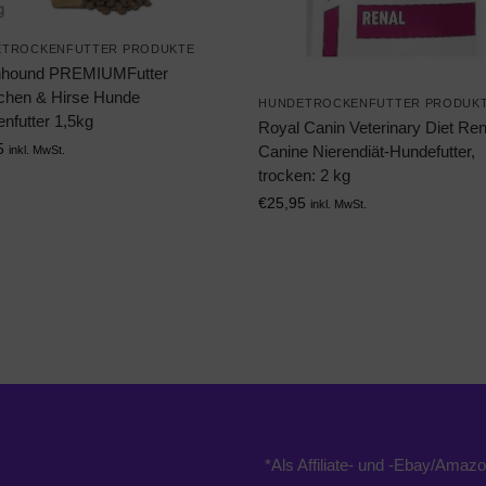
ETROCKENFUTTER PRODUKTE
nhound PREMIUMFutter
chen & Hirse Hunde
HUNDETROCKENFUTTER PRODUK
nfutter 1,5kg
Royal Canin Veterinary Diet Ren
5
Canine Nierendiät-Hundefutter,
inkl. MwSt.
trocken: 2 kg
€
25,95
inkl. MwSt.
*Als Affiliate- und -Ebay/Amazo