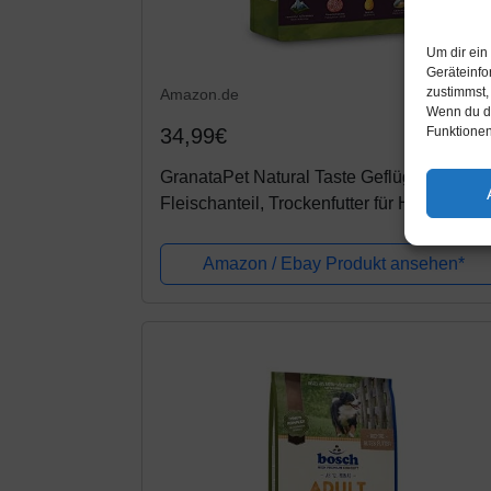
Um dir ein
Geräteinfo
zustimmst,
Amazon.de
Wenn du de
Funktionen
34,99€
GranataPet Natural Taste Geflügel, hoher
Fleischanteil, Trockenfutter für Hunde,
Hundefutter ohne Getreide & ohne
Zuckerzusätze, Alleinfuttermittel für...
Amazon / Ebay Produkt ansehen*