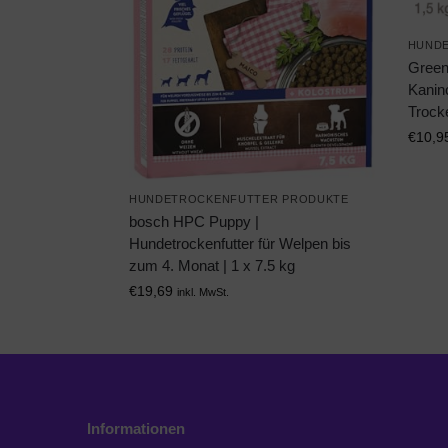
HUND
Gree
Kanin
Trocke
€
10,9
HUNDETROCKENFUTTER PRODUKTE
bosch HPC Puppy |
Hundetrockenfutter für Welpen bis
zum 4. Monat | 1 x 7.5 kg
€
19,69
inkl. MwSt.
Informationen