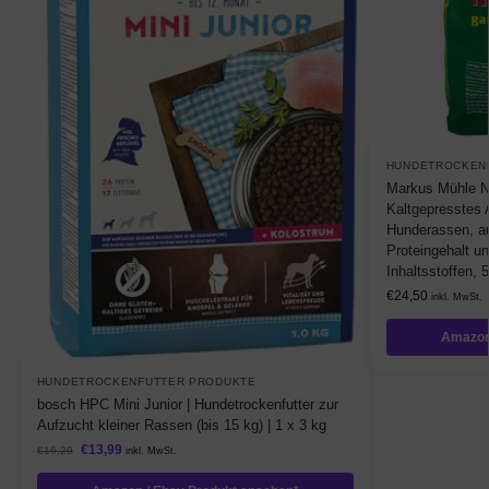
HUNDETROCKEN
Markus Mühle Na
Kaltgepresstes Al
Hunderassen, 
Proteingehalt u
Inhaltsstoffen, 
€
24,50
inkl. MwSt.
Amazon
HUNDETROCKENFUTTER PRODUKTE
bosch HPC Mini Junior | Hundetrockenfutter zur
Aufzucht kleiner Rassen (bis 15 kg) | 1 x 3 kg
€
13,99
€
16,29
inkl. MwSt.