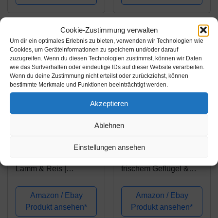
Krokette | 15 kg
Cookie-Zustimmung verwalten
Um dir ein optimales Erlebnis zu bieten, verwenden wir Technologien wie
Cookies, um Geräteinformationen zu speichern und/oder darauf
zuzugreifen. Wenn du diesen Technologien zustimmst, können wir Daten
wie das Surfverhalten oder eindeutige IDs auf dieser Website verarbeiten.
Wenn du deine Zustimmung nicht erteilst oder zurückziehst, können
bestimmte Merkmale und Funktionen beeinträchtigt werden.
Akzeptieren
Amazon.de
Amazon.de
Ablehnen
31,49€
31,99€
Einstellungen ansehen
bosch HPC Adult mit
bosch HPC Adult mit
Lamm & Reis |
frischem Geflügel &
Hundetrockenfutter für
Hirse |
ausgewachsene
Hundetrockenfutter für
Amazon / Ebay
Amazon / Ebay
Hunde aller Rassen | 1
ausgewachsene
Produkt ansehen*
Produkt ansehen*
x 15 kg
Hunde aller Rassen | 1