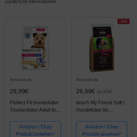
Zusätzliche Informationen
-15%
Amazon.de
Amazon.de
29,99€
26,99€
31,95€
Perfect Fit Hundefutter
bosch My Friend Soft |
Trockenfutter Adult für
Hundefutter für
kleine und sehr kleine
ausgewachsene
Hunde (XS/S) mit
Hunde aller Rassen |
Amazon / Ebay
Amazon / Ebay
Huhn, 6 kg
Vollwertkost mit softer
Produkt ansehen*
Produkt ansehen*