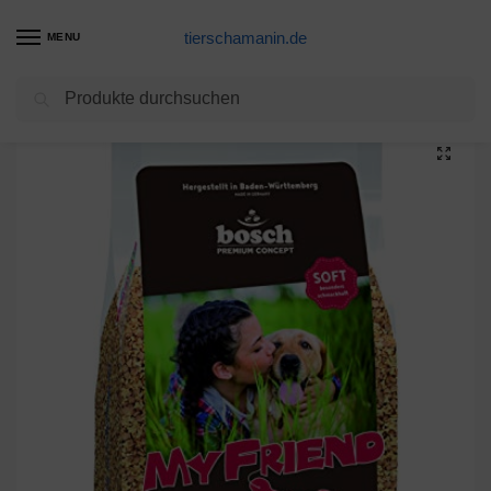
tierschamanin.de
MENU
Suchen
Start
Hundetrockenfutter Produkte
bosch My Friend Soft | Hundefutter für ausgewachsene Hunde aller Rassen | Vollwertkost mit softer Krokette | 15 kg
/
/