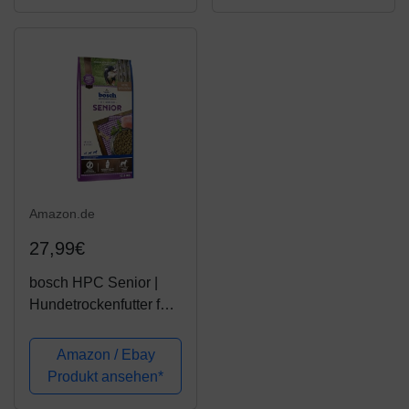
x 15 kg
Amazon.de
27,99€
bosch HPC Senior |
Hundetrockenfutter für
ältere Hunde aller
Rassen | 1 x 12.5 kg
Amazon / Ebay
Produkt ansehen*