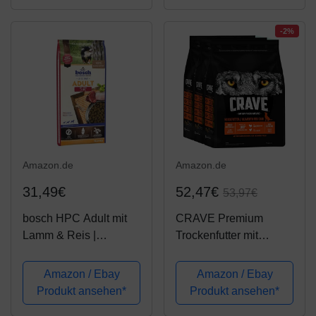
gesundes Futter mit
Omega-3 und Omega-
-2%
6, große...
Amazon.de
Amazon.de
31,49€
52,47€
53,97€
bosch HPC Adult mit
CRAVE Premium
Lamm & Reis |
Trockenfutter mit
Hundetrockenfutter für
Truthahn & Huhn für
ausgewachsene
Hunde – Getreidefreies
Amazon / Ebay
Amazon / Ebay
Hunde aller Rassen | 1
Adult Hundefutter mit
Produkt ansehen*
Produkt ansehen*
x 15 kg
hohem Proteingehalt –