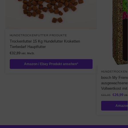
HUNDETROCKENFUTTER PRODUKTE
Trockenfutter 15 Kg Hundefutter Kroketten
Tierbedarf Hauptfutter
€
32,89
inkl. MwSt.
Amazon / Ebay Produkt ansehen*
HUNDETROCKEN
bosch My Friend 
ausgewachsene 
Vollwertkost mit
€
26,99
€
31,95
ink
Amazon