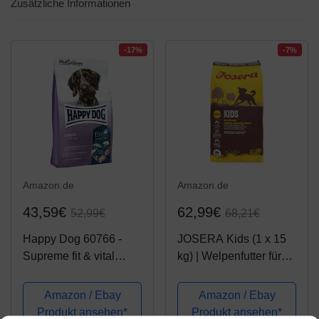
Zusätzliche Informationen
-17%
-7%
Amazon.de
Amazon.de
43,59€
62,99€
52,99€
68,21€
Happy Dog 60766 -
JOSERA Kids (1 x 15
Supreme fit & vital
kg) | Welpenfutter für
Senior - Hunde-
mittlere und große
Trockenfutter für ältere
Rassen | ohne Weizen
Amazon / Ebay
Amazon / Ebay
Hunde - 12 kg Inhalt
| Super Premium
Produkt ansehen*
Produkt ansehen*