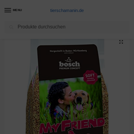
tierschamanin.de
MENU
Suchen
Start
Hundetrockenfutter Produkte
bosch My Friend Soft | Hundefutter für ausgewachsene Hunde aller Rassen | Vollwertkost mit softer Krokette | 15 kg
/
/