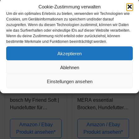
Trockenfutter für
Cookie-Zustimmung verwalten
wachsende Hunde |
Um dir ein optimales Erlebnis zu bieten, verwenden wir Technologien wie
1er Pack
-15%
Cookies, um Geräteinformationen zu speichern und/oder darauf
zuzugreifen. Wenn du diesen Technologien zustimmst, können wir Daten
wie das Surfverhalten oder eindeutige IDs auf dieser Website verarbeiten.
Wenn du deine Zustimmung nicht erteilst oder zurückziehst, können
bestimmte Merkmale und Funktionen beeinträchtigt werden.
Akzeptieren
Ablehnen
Amazon.de
Amazon.de
Einstellungen ansehen
26,99€
35,99€
31,95€
bosch My Friend Soft |
MERA essential
Hundefutter für
Brocken, Hundefutter
ausgewachsene
trocken für alle
Hunde aller Rassen |
Hunderassen,
Amazon / Ebay
Amazon / Ebay
Vollwertkost mit softer
Trockenfutter mit
Produkt ansehen*
Produkt ansehen*
Krokette | 15 kg
Geflügel Protein,