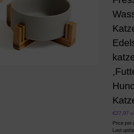
Wass
Katz
Edel
katz
,Futt
Hund
Katz
€
27,97
i
Price per 
Last upda