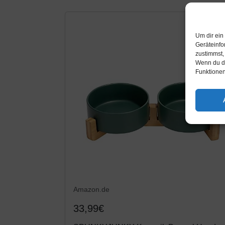
Um dir ein
Geräteinfo
zustimmst,
Wenn du de
Funktionen
Amazon.de
33,99€