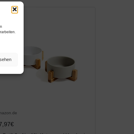
en
rarbeiten.
nsehen
mazon.de
7,97€