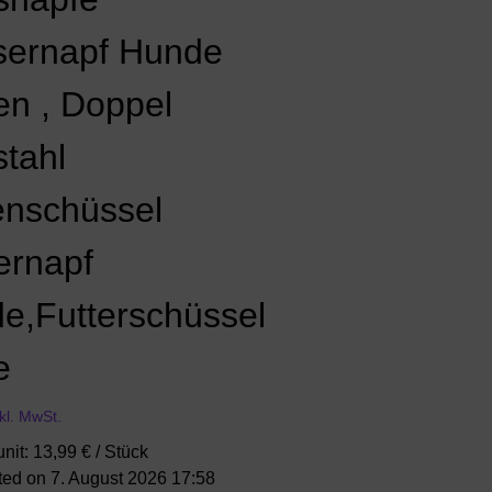
ernapf Hunde
en , Doppel
stahl
enschüssel
ernapf
e,Futterschüssel
e
nkl. MwSt.
unit: 13,99 € / Stück
ted on 7. August 2026 17:58