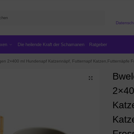
Suchen
Datensch
oxen
Die heilende Kraft der Schamanen
Ratgeber
l Hundenapf Katzennäpf, Futternapf Katzen,Futternäpfe Fressnäpfe Wassernapf Hunde Katzen , Doppe
Bwe
2×40
Katz
Katz
Fres