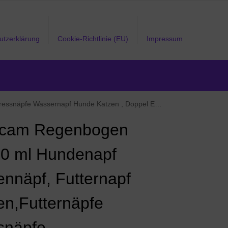
utzerklärung
Cookie-Richtlinie (EU)
Impressum
l Edelstahl katzenschüssel ,Futternapf Hunde,Futterschüssel Katze
lcam Regenbogen
0 ml Hundenapf
ennäpf, Futternapf
en,Futternäpfe
snäpfe