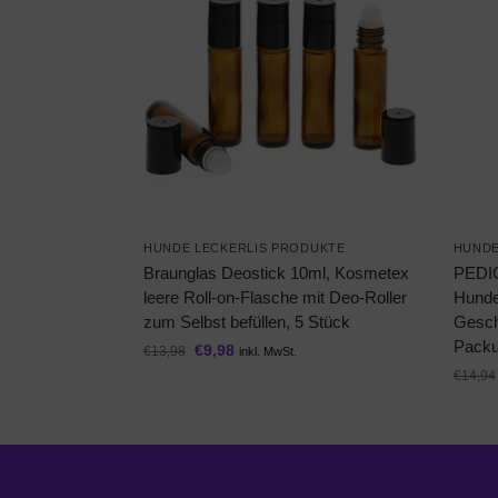
HUNDE LECKERLIS PRODUKTE
HUNDE
Braunglas Deostick 10ml, Kosmetex
PEDI
leere Roll-on-Flasche mit Deo-Roller
Hundel
zum Selbst befüllen, 5 Stück
Gesch
Packu
€
9,98
€
13,98
inkl. MwSt.
€
14,94