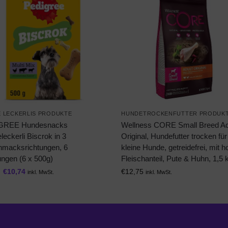
 LECKERLIS PRODUKTE
HUNDETROCKENFUTTER PRODUK
GREE Hundesnacks
Wellness CORE Small Breed Ad
eckerli Biscrok in 3
Original, Hundefutter trocken für
macksrichtungen, 6
kleine Hunde, getreidefrei, mit 
ngen (6 x 500g)
Fleischanteil, Pute & Huhn, 1,5 
€
10,74
€
12,75
inkl. MwSt.
inkl. MwSt.