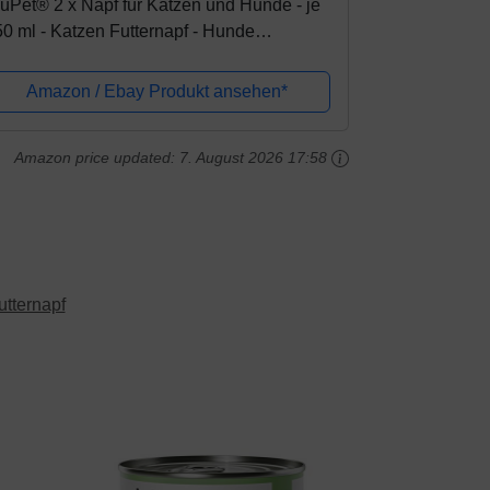
uPet® 2 x Napf für Katzen und Hunde - je
0 ml - Katzen Futternapf - Hunde
tternapf - Hundenapf auch für große
nde - 2er Set Futternäpfe
Amazon / Ebay Produkt ansehen*
Amazon price updated:
7. August 2026 17:58
utternapf