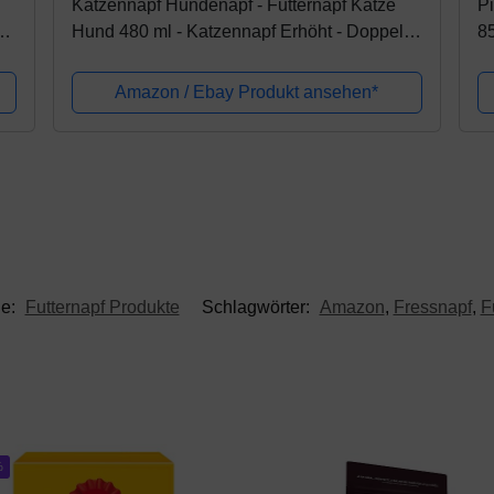
Katzennapf Hundenapf - Futternapf Katze
Pi
Hund 480 ml - Katzennapf Erhöht - Doppel
85
Wasser Futter Napf für Katzen | Kleine
Fu
Hunde | Welpen | Kaninchenmit -...
Hu
Amazon / Ebay Produkt ansehen*
ie:
Futternapf Produkte
Schlagwörter:
Amazon
,
Fressnapf
,
F
%