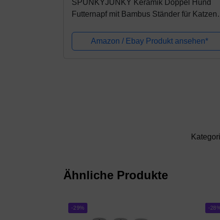
SPUNKYJUNKY Keramik Doppel Hund
Futternapf mit Bambus Ständer für Katzen
und Hunde (400ml, 1-Grün)
Amazon / Ebay Produkt ansehen*
Kategor
Ähnliche Produkte
-29%
-28