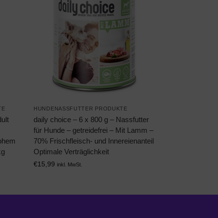
TE
HUNDENASSFUTTER PRODUKTE
ult
daily choice – 6 x 800 g – Nassfutter
für Hunde – getreidefrei – Mit Lamm –
hohem
70% Frischfleisch- und Innereienanteil
kg
Optimale Verträglichkeit
€
15,99
inkl. MwSt.