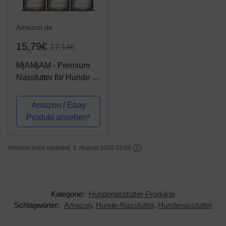
Amazon.de
15,79€
17,14€
MjAMjAM - Premium
Nassfutter für Hunde -
Mixpaket II - mit Huhn
& Ente, Rind, Pute,
Amazon / Ebay
Kalb, Truthahn, Lamm,
Produkt ansehen*
6er Pack (6 x 400 g),
getreidefrei mit extra
Amazon price updated:
5. August 2026 23:00
viel...
Kategorie:
Hundenassfutter Produkte
Schlagwörter:
Amazon
,
Hunde-Nassfutter
,
Hundenassfutter