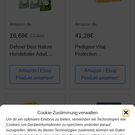
Amazon.de
Amazon.de
16,68€
41,28€
17,88€
Dehner Best Nature
Pedigree Vital
Hundefutter Adult,
Protection
Geflügel und Ananas
Hundenassfutter im
mit Reis, im Beutel, 12
Beutel – Hundefutter in
Amazon / Ebay
Amazon / Ebay
x 150 g (1.8 kg)
Sauce, 84
Produkt ansehen*
Produkt ansehen*
Portionsbeutel (84 x
100g)
Cookie-Zustimmung verwalten
Um dir ein optimales Erlebnis zu bieten, verwenden wir Technologien wie
Cookies, um Geräteinformationen zu speichern und/oder darauf
zuzugreifen. Wenn du diesen Technologien zustimmst, können wir Daten