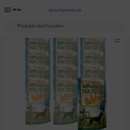
tierschamanin.de
MENU
Suchen
Start
Hundenassfutter Produkte
Dehner Best Nature Hundefutter Adult, Geflügel und Ananas mit Reis, im Beutel, 12 x 150 g (1.8 kg)
/
/