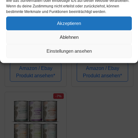
wie das Surfverhalten oder eindeutige IDs auf dieser Website verarbeiten.
Wenn du deine Zustimmung nicht erteilst oder zurückziehst, können
bestimmte Merkmale und Funktionen beeinträchtigt werden.
Amazon.de
Amazon.de
Akzeptieren
19,41€
17,94€
Ablehnen
Belcando
Amazon-Marke:
Einstellungen ansehen
Frischebeutel [12x125g
Lifelong Dog Food -
Huhn mit Reis,
Pasteten-Mix, 20-er
Zucchini & Möhren] |
Pack x 300g
Amazon / Ebay
Amazon / Ebay
Nassfutter für Hunde |
Produkt ansehen*
Produkt ansehen*
Feuchtfutter Alleinfutter
im Einzelportionsbeutel
-7%