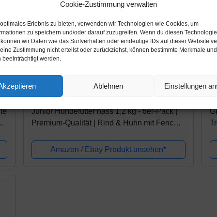
Cookie-Zustimmung verwalten
 optimales Erlebnis zu bieten, verwenden wir Technologien wie Cookies, um
rmationen zu speichern und/oder darauf zuzugreifen. Wenn du diesen Technologi
 können wir Daten wie das Surfverhalten oder eindeutige IDs auf dieser Website ve
ine Zustimmung nicht erteilst oder zurückziehst, können bestimmte Merkmale und
 beeinträchtigt werden.
Amazon.de
A
Akzeptieren
Ablehnen
Einstellungen a
12,99€
7
te
Junior Hundefutter nass 1,2 kg - 6er-Pack |
Gr
4
Premium-Qualität | Rind & Huhn mit Fenchel
Tr
– Nassfutter für Junior Hunde mit 50%
Ge
Fleischanteil, getreidefrei und...
Al
Amazon / Ebay Produkt ansehen*