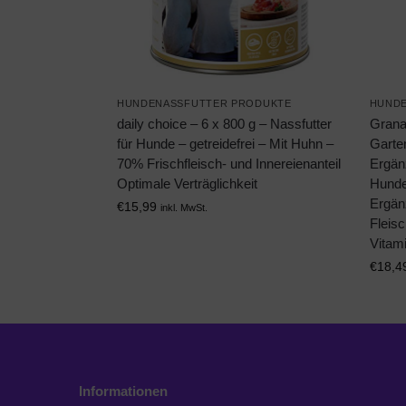
HUNDENASSFUTTER PRODUKTE
HUNDE
daily choice – 6 x 800 g – Nassfutter
Granat
für Hunde – getreidefrei – Mit Huhn –
Garte
70% Frischfleisch- und Innereienanteil
Ergänz
Optimale Verträglichkeit
Hunde
Ergän
€
15,99
inkl. MwSt.
Fleisc
Vitami
€
18,4
Informationen