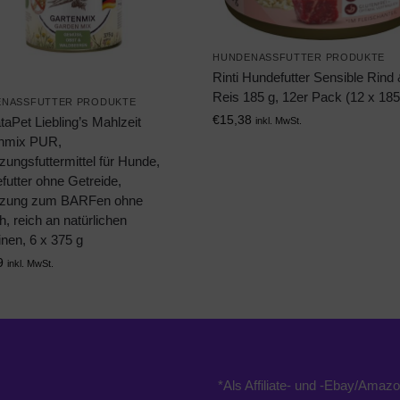
HUNDENASSFUTTER PRODUKTE
Rinti Hundefutter Sensible Rind
Reis 185 g, 12er Pack (12 x 185
NASSFUTTER PRODUKTE
€
15,38
aPet Liebling’s Mahlzeit
inkl. MwSt.
nmix PUR,
ungsfuttermittel für Hunde,
futter ohne Getreide,
zung zum BARFen ohne
h, reich an natürlichen
nen, 6 x 375 g
9
inkl. MwSt.
*Als Affiliate- und -Ebay/Amazo