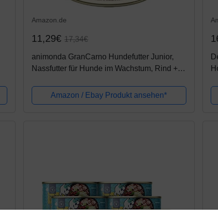
Amazon.de
A
11,29€
1
17,34€
animonda GranCarno Hundefutter Junior,
De
Nassfutter für Hunde im Wachstum, Rind +
Ho
Huhn, 6 x 800 g
Amazon / Ebay Produkt ansehen*