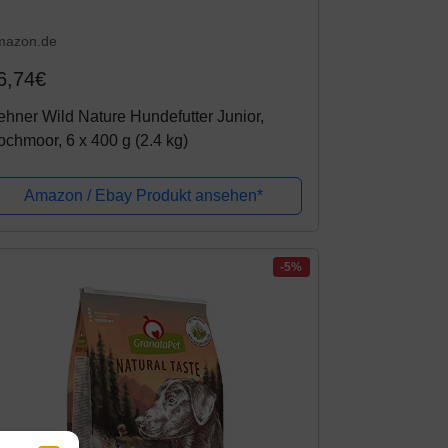
mazon.de
6,74€
hner Wild Nature Hundefutter Junior,
chmoor, 6 x 400 g (2.4 kg)
Amazon / Ebay Produkt ansehen*
-5%