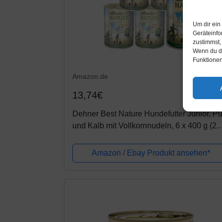
Um dir ein
Geräteinfo
zustimmst,
Wenn du de
Funktionen
Amazon.de
13,74€
Dehner Best Nature Hundefutter Junior, Pu
und Kalb mit Vollkornnudeln, 6 x 400 g (2.
kg)
Amazon / Ebay Produkt ansehen*