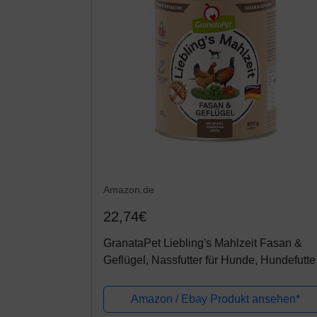
Amazon.de
22,74€
GranataPet Liebling's Mahlzeit Fasan &
Geflügel, Nassfutter für Hunde, Hundefutte
ohne Getreide & ohne Zuckerzusätze,
Alleinfuttermittel, 6 x 800 g
Amazon / Ebay Produkt ansehen*