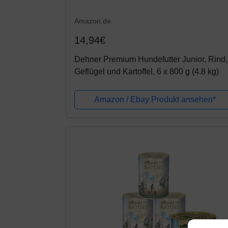
Amazon.de
14,94€
Dehner Premium Hundefutter Junior, Rind,
Geflügel und Kartoffel, 6 x 800 g (4.8 kg)
Amazon / Ebay Produkt ansehen*