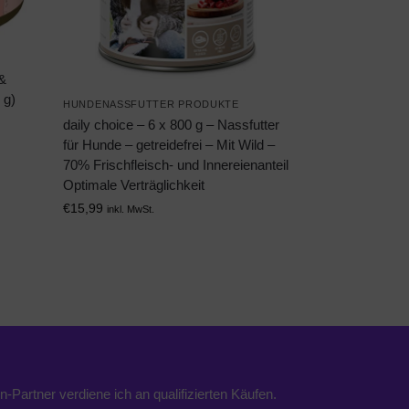
 &
 g)
HUNDENASSFUTTER PRODUKTE
daily choice – 6 x 800 g – Nassfutter
für Hunde – getreidefrei – Mit Wild –
70% Frischfleisch- und Innereienanteil
Optimale Verträglichkeit
€
15,99
inkl. MwSt.
n-Partner verdiene ich an qualifizierten Käufen.