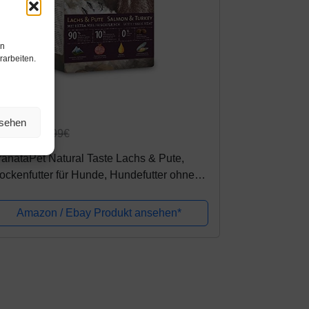
en
rarbeiten.
mazon.de
nsehen
0,99€
74,99€
anataPet Natural Taste Lachs & Pute,
ockenfutter für Hunde, Hundefutter ohne
treide & ohne Zuckerzusätze,
leinfuttermittel für Hunde, 12 kg
Amazon / Ebay Produkt ansehen*