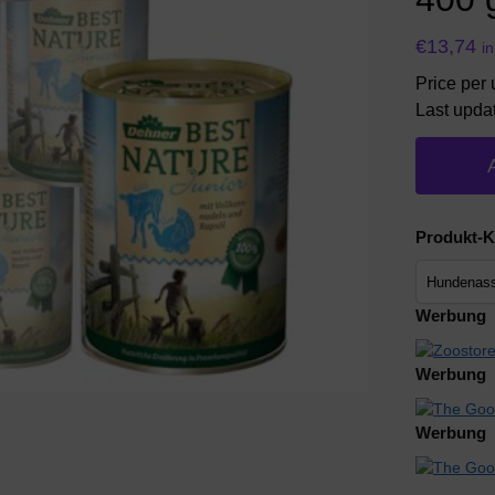
€
13,74
i
Price per u
Last upda
Produkt-K
Werbung
Werbung
Werbung