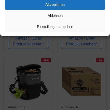
Amazon.de
Amazon.de
Akzeptieren
23,99€
18,59€
19,79€
Ablehnen
Hermann & Glück
Navaris Hunde
Hundesnacks
Futterbeutel aus
Einstellungen ansehen
RINDERPANSEN
Silikon 2er Set - 2X
1000g, Premium,
Snackbeutel mit Clip
Amazon / Ebay
Amazon / Ebay
Hunde Snack Natur,
und Magnet -
Produkt ansehen*
Produkt ansehen*
kausnack, pansen,
Futtertasche Leckerlis
leckereien für Hunde,
Trockenfutter
Hunde leckerlis,
Nassfutter
-20%
-3%
hundesnacks
getrocknet,...
Amazon.de
Amazon.de