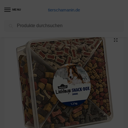
tierschamanin.de
MENU
Suchen
Start
Hunde Leckerlis Produkte
Dehner Hundesnack, Snackbox Jumbo, 4 Sorten-Mix, 1.2 kg
/
/