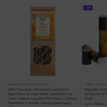
-29%
HUNDE LECKERLIS PRODUKTE
HUNDE LECKERL
naftie Kausnacks Hühnerherzen getrocknet |
Braunglas Deost
Natur-Snack für artige Hunde | eiweißreich viel
on-Flasche mit 
Taurin | delikate Kauartikel Barf-Snacks | Zähne &
Stück
Zahnfleisch | Leckerlie Training & Belohnung |
€
9,98
€
13,98
inkl