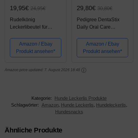
19,95€
29,80€
24,95€
30,80€
Rudelkönig
Pedigree DentaStix
Leckerlibeutel für
Daily Oral Care
Hunde - Praktischer
Zahnpflegesnack für
Futterbeutel für das
mittelgroße Hunde –
Amazon / Ebay
Amazon / Ebay
Hundetraining -
Hundeleckerli mit
Produkt ansehen*
Produkt ansehen*
Multifunktionale
Huhn- &
Leckerlitasche für
Rindgeschmack für
Amazon price updated:
7. August 2026 18:48
Hunde mit
jeden Tag – 1 x 112
Kotbeutelspender
Stück
Kategorie:
Hunde Leckerlis Produkte
Schlagwörter:
Amazon
,
Hunde Leckerlis
,
Hundeleckerlis
,
Hundesnacks
Ähnliche Produkte