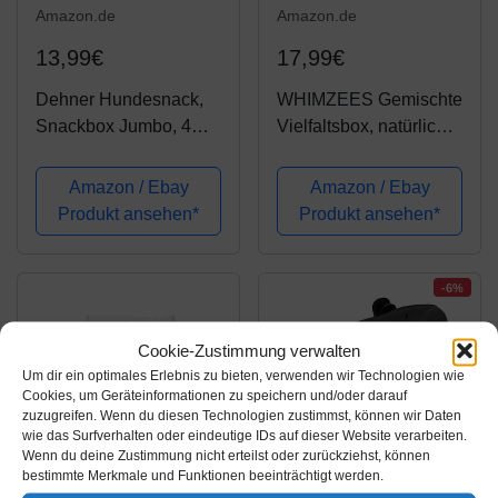
Amazon.de
Amazon.de
13,99€
17,99€
Dehner Hundesnack,
WHIMZEES Gemischte
Snackbox Jumbo, 4
Vielfaltsbox, natürliche,
Sorten-Mix, 1.2 kg
getreidefreie
Zahnpflegesnacks,
Amazon / Ebay
Amazon / Ebay
Kaustangen für große
Produkt ansehen*
Produkt ansehen*
Hunde, 14 Stück
-6%
Cookie-Zustimmung verwalten
Um dir ein optimales Erlebnis zu bieten, verwenden wir Technologien wie
Cookies, um Geräteinformationen zu speichern und/oder darauf
zuzugreifen. Wenn du diesen Technologien zustimmst, können wir Daten
wie das Surfverhalten oder eindeutige IDs auf dieser Website verarbeiten.
Wenn du deine Zustimmung nicht erteilst oder zurückziehst, können
bestimmte Merkmale und Funktionen beeinträchtigt werden.