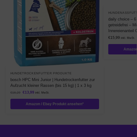
HUNDENASSFUT
daily choice – 6
getreidefrei – 
Innereienanteil 
€
15,99
inkl. MwSt.
Amazon
HUNDETROCKENFUTTER PRODUKTE
bosch HPC Mini Junior | Hundetrockenfutter zur
Aufzucht kleiner Rassen (bis 15 kg) | 1 x 3 kg
€
13,99
€
16,29
inkl. MwSt.
Amazon / Ebay Produkt ansehen*