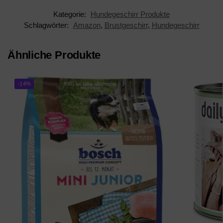
Kategorie:
Hundegeschirr Produkte
Schlagwörter:
Amazon
,
Brustgeschirr
,
Hundegeschirr
Ähnliche Produkte
-14%