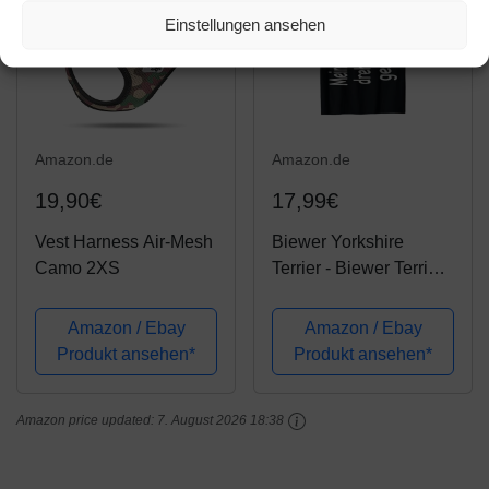
Weste...
(XS, Rosa...
Einstellungen ansehen
Amazon.de
Amazon.de
19,90€
17,99€
Vest Harness Air-Mesh
Biewer Yorkshire
Camo 2XS
Terrier - Biewer Terrier
T-Shirt
Amazon / Ebay
Amazon / Ebay
Produkt ansehen*
Produkt ansehen*
Amazon price updated:
7. August 2026 18:38