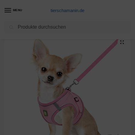
tierschamanin.de
MENU
Suchen
Start
Hundegeschirr Produkte
FEimaX Hundegeschirr mit Leine für Kleine Mittele Hunde Katzen Weich Mesh Welpengeschirr Atmungsaktive Brustgeschirr Verstellbare Reflektierend No Pull Weste Chihuahua Katze
/
/