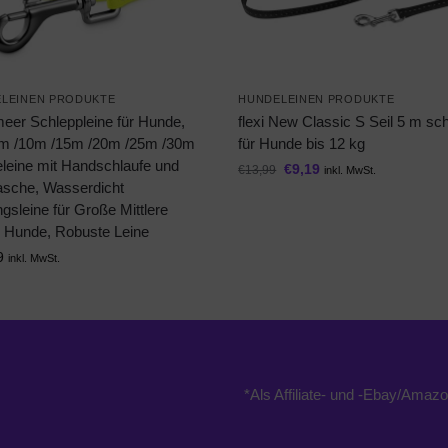
LEINEN PRODUKTE
HUNDELEINEN PRODUKTE
eer Schleppleine für Hunde,
flexi New Classic S Seil 5 m s
m /10m /15m /20m /25m /30m
für Hunde bis 12 kg
leine mit Handschlaufe und
€
9,19
€
13,99
inkl. MwSt.
asche, Wasserdicht
ngsleine für Große Mittlere
e Hunde, Robuste Leine
9
inkl. MwSt.
*Als Affiliate- und -Ebay/Amazo