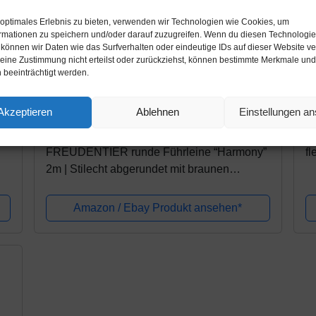
 optimales Erlebnis zu bieten, verwenden wir Technologien wie Cookies, um
rmationen zu speichern und/oder darauf zuzugreifen. Wenn du diesen Technologi
 können wir Daten wie das Surfverhalten oder eindeutige IDs auf dieser Website ve
ine Zustimmung nicht erteilst oder zurückziehst, können bestimmte Merkmale und
 beeinträchtigt werden.
Amazon.de
A
Akzeptieren
Ablehnen
Einstellungen a
19,86€
2
24,90€
FREUDENTIER runde Führleine “Harmony”
fl
2m | Stilecht abgerundet mit braunen
Lederelementen | 3-Fach-Verstellbar |
Hundeleine für mittelgroße & große Hunde
Amazon / Ebay Produkt ansehen*