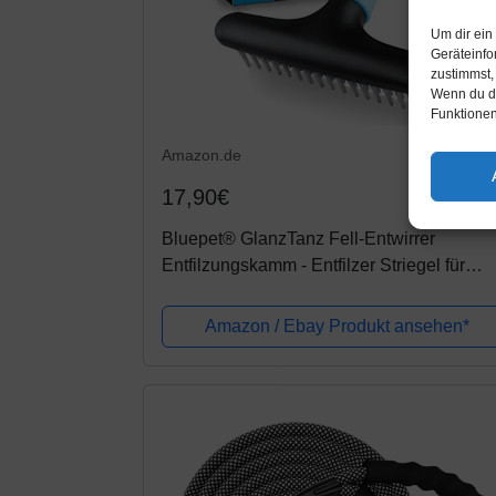
Um dir ein
Geräteinfo
zustimmst,
Wenn du de
Funktionen
Amazon.de
17,90€
Bluepet® GlanzTanz Fell-Entwirrer
Entfilzungskamm - Entfilzer Striegel für
langhaar Hunde, Katzen & Pferde -
Hundebürste/Katzenbürste entfernt
Amazon / Ebay Produkt ansehen*
Knoten,...