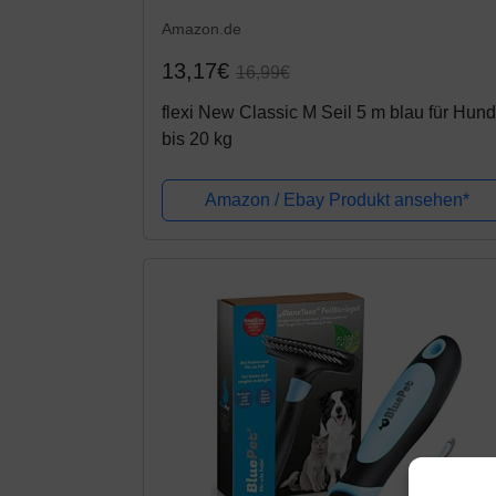
Amazon.de
13,17€
16,99€
flexi New Classic M Seil 5 m blau für Hun
bis 20 kg
Amazon / Ebay Produkt ansehen*