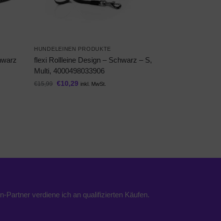
HUNDELEINEN PRODUKTE
chwarz
flexi Rollleine Design – Schwarz – S,
Multi, 4000498033906
€
10,29
€
15,99
inkl. MwSt.
n-Partner verdiene ich an qualifizierten Käufen.