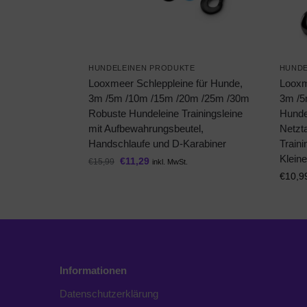
HUNDELEINEN PRODUKTE
HUNDE
Looxmeer Schleppleine für Hunde,
Looxm
3m /5m /10m /15m /20m /25m /30m
3m /5
Robuste Hundeleine Trainingsleine
Hunde
mit Aufbewahrungsbeutel,
Netzt
Handschlaufe und D-Karabiner
Traini
Klein
€
11,29
€
15,99
inkl. MwSt.
€
10,9
Informationen
Datenschutzerklärung