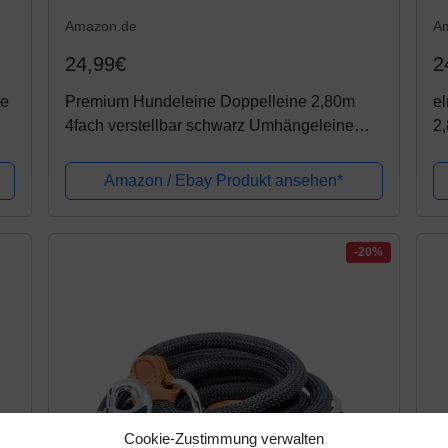
Amazon.de
A
24,99€
2
de
Premium Hundeleine Doppelleine 2,80m
e
4fach verstellbar schwarz Umhängeleine
2,
Top Qualität eigene Herstellung - unsere
U
Leinen müssen Nicht um die Welt Reisen
Amazon / Ebay Produkt ansehen*
-20%
Cookie-Zustimmung verwalten