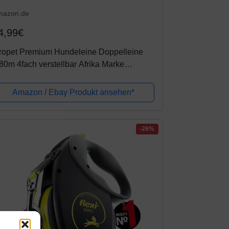
mazon.de
4,99€
lropet Premium Hundeleine Doppelleine
80m 4fach verstellbar Afrika Marke
mhängeleine
Amazon / Ebay Produkt ansehen*
-26%