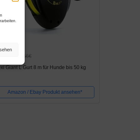
en
rarbeiten.
mazon.de
nsehen
9,70€
40,56€
exi Giant L Gurt 8 m für Hunde bis 50 kg
Amazon / Ebay Produkt ansehen*