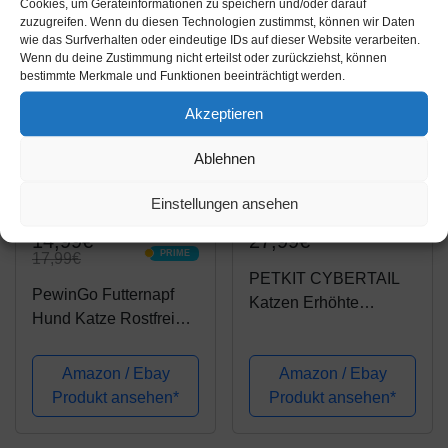
Cookies, um Geräteinformationen zu speichern und/oder darauf
-16%
zuzugreifen. Wenn du diesen Technologien zustimmst, können wir Daten
wie das Surfverhalten oder eindeutige IDs auf dieser Website verarbeiten.
Wenn du deine Zustimmung nicht erteilst oder zurückziehst, können
bestimmte Merkmale und Funktionen beeinträchtigt werden.
Akzeptieren
Ablehnen
Einstellungen ansehen
Amazon.de
Amazon.de
14,99€
27,99€
PRIME
17,99€
PRIME
PETKIT CYBERTAIL
PewinGo Futternapf
Katzen Erhöhte
Hund Katze Rostfreier
Schüssel Edelstahl,
Stahl, rutschfeste
gekippter Hund Katzen
Silikonbasis mit 0° und
Amazon / Ebay
Amazon / Ebay
Erhöhte Futternäpfe
15° Vorschubwinkel
Produkt ansehen*
Produkt ansehen*
Lebensmittelqualität,
Kipphals-Schutzschale
rutschfeste No Spill
für Haustiere, Katzen
Haustier...