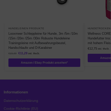
HUNDELEINEN PRODUKTE
HUNDETROCKEN
Looxmeer Schleppleine für Hunde, 3m /5m /10m
Wellness CORE S
/15m /20m /25m /30m Robuste Hundeleine
Hundefutter troc
Trainingsleine mit Aufbewahrungsbeutel,
mit hohem Fleis
Handschlaufe und D-Karabiner
€
12,75
inkl. MwSt.
€
11,29
€
15,99
inkl. MwSt.
Amazon
Amazon / Ebay Produkt ansehen*
Informationen
Datenschutzerklärung
Cookie-Richtlinie (EU)