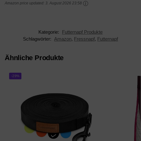
Amazon price updated:
3. August 2026 23:58
und Welpen
Kategorie:
Futternapf Produkte
Schlagwörter:
Amazon
,
Fressnapf
,
Futternapf
Ähnliche Produkte
-29%