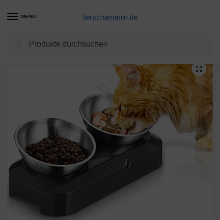
tierschamanin.de
MENU
Suchen
Start
Futternapf Produkte
Fressnapf katze mit Ständer Katzenfutter Schale – 15 ° katzennapf Erhöht Personalisierte Haustier napf mit Neigung, um Erbrechen zu vermeiden katzennapf für Katzen
/
/