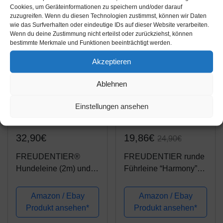
Cookies, um Geräteinformationen zu speichern und/oder darauf
zuzugreifen. Wenn du diesen Technologien zustimmst, können wir Daten
wie das Surfverhalten oder eindeutige IDs auf dieser Website verarbeiten.
-20%
Wenn du deine Zustimmung nicht erteilst oder zurückziehst, können
bestimmte Merkmale und Funktionen beeinträchtigt werden.
Akzeptieren
Ablehnen
Einstellungen ansehen
Amazon.de
Amazon.de
32,90€
19,86€
24,90€
FREUDENTIER®
FREUDENTIER runde
Hundeleine (2m) und
Führleine “Harmony”
Halsband im
2m | Stilecht
wundervollen Set |
abgerundet mit
Amazon / Ebay
Amazon / Ebay
Let's get Foxy
braunen
Produkt ansehen*
Produkt ansehen*
Kollektion inkl.
Lederelementen | 3-