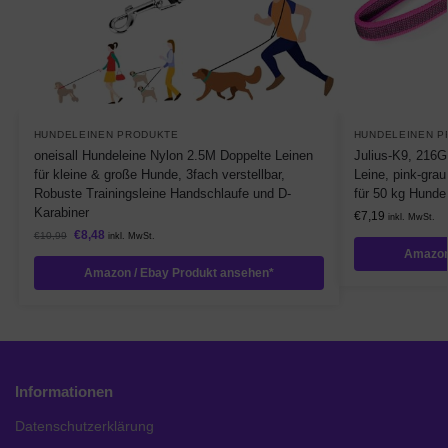
HUNDELEINEN PRODUKTE
HUNDELEINEN P
oneisall Hundeleine Nylon 2.5M Doppelte Leinen
Julius-K9, 216
für kleine & große Hunde, 3fach verstellbar,
Leine, pink-gra
Robuste Trainingsleine Handschlaufe und D-
für 50 kg Hunde
Karabiner
€
7,19
inkl. MwSt.
€
8,48
€
10,99
inkl. MwSt.
Amazon
Amazon / Ebay Produkt ansehen*
Informationen
Datenschutzerklärung