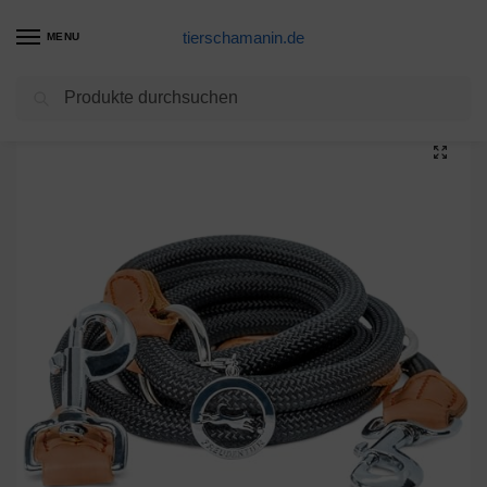
tierschamanin.de
MENU
Suchen
Start
Hundeleinen Produkte
FREUDENTIER runde Führleine “Harmony” 2m | Stilecht abgerundet mit braunen Lederelementen | 3-Fach verstellbar | Nylon Doppelleine mit 2 Karabinern | Hundeleine für mittelgroße & große Hunde
/
/