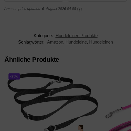
Geschenkbox | 3-Fach
Fach verstellbar |
Amazon price updated:
6. August 2026 04:08
verstellbare Führleine |
Nylon Doppelleine mit
Das Original
2 Karabinern |...
Kategorie:
Hundeleinen Produkte
Schlagwörter:
Amazon
,
Hundeleine
,
Hundeleinen
Ähnliche Produkte
-23%