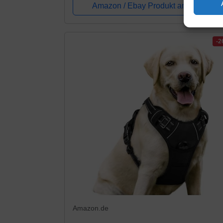
Harness Labrador Welpengeschirr Joggen.
Amazon / Ebay Produkt ansehen*
-
Amazon.de