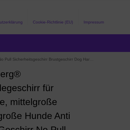
utzerklärung
Cookie-Richtlinie (EU)
Impressum
irr Dog Harness Weich Gepolstert verstellbar Atmungsaktiv Schwarz (M)
Berg®
egeschirr für
e, mittelgroße
große Hunde Anti
Geschirr No Pull