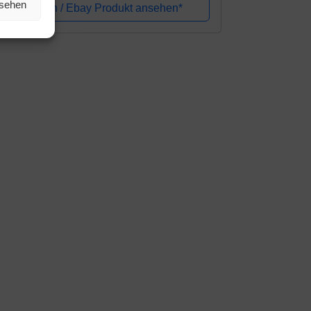
rustgeschirr Dog Harness Weich
nsehen
Amazon / Ebay Produkt ansehen*
polstert...