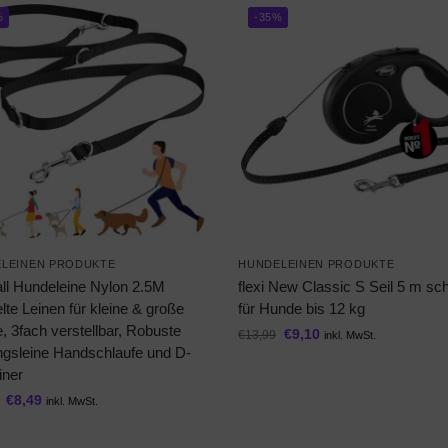
%
-35%
LEINEN PRODUKTE
HUNDELEINEN PRODUKTE
all Hundeleine Nylon 2.5M
flexi New Classic S Seil 5 m s
te Leinen für kleine & große
für Hunde bis 12 kg
 3fach verstellbar, Robuste
€
9,10
€
13,99
inkl. MwSt.
ingsleine Handschlaufe und D-
iner
€
8,49
inkl. MwSt.