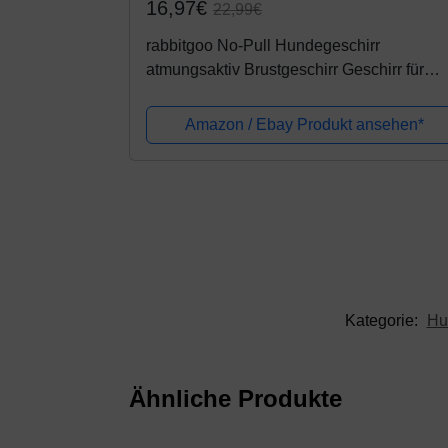
16,97€
22,99€
rabbitgoo No-Pull Hundegeschirr
atmungsaktiv Brustgeschirr Geschirr für
Hunde Welpengeschirr Reflexstreifen
Sichere Führung Einstellbar Weich Schwa
Amazon / Ebay Produkt ansehen*
L
Kategorie:
Hu
Ähnliche Produkte