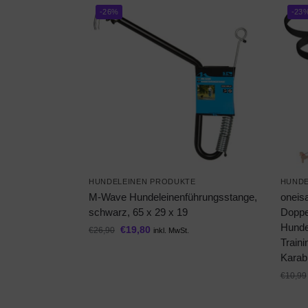
-26%
-23
HUNDELEINEN PRODUKTE
HUNDE
M-Wave Hundeleinenführungsstange,
oneis
schwarz, 65 x 29 x 19
Doppel
Hunde,
€
19,80
€
26,90
inkl. MwSt.
Train
Karab
€
10,99