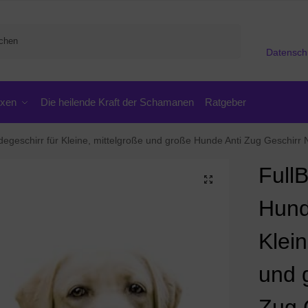
Suchen
Datensch
oxen
Die heilende Kraft der Schamanen
Ratgeber
rr für Kleine, mittelgroße und große Hunde Anti Zug Geschirr No Pull Sicherheitsgeschirr Brustgesch
Full
Hund
Klein
und 
Zug 