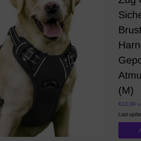
Sich
Brus
Harn
Gepol
Atmu
(M)
€
13,99
i
Last upda