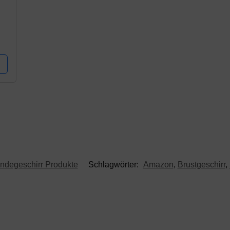
rz
ndegeschirr Produkte
Schlagwörter:
Amazon
,
Brustgeschirr
,