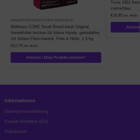
Trixie 2452 Ker
creme/blau
€
16,95
inkl. MwSt.
HUNDETROCKENFUTTER PRODUKTE
Wellness CORE Small Breed Adult Original,
Amazon
Hundefutter trocken für kleine Hunde, getreidefrei,
mit hohem Fleischanteil, Pute & Huhn, 1,5 kg
€
12,75
inkl. MwSt.
Amazon / Ebay Produkt ansehen*
Informationen
Datenschutzerklärung
Cookie-Richtlinie (EU)
Impressum