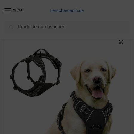
tierschamanin.de
MENU
Suchen
Start
Hundegeschirr Produkte
FullBerg® Hundegeschirr für Kleine, mittelgroße und große Hunde Anti Zug Geschirr No Pull Sicherheitsgeschirr Brustgeschirr Dog Harness Weich Gepolstert verstellbar Atmungsaktiv Schwarz (M)
/
/