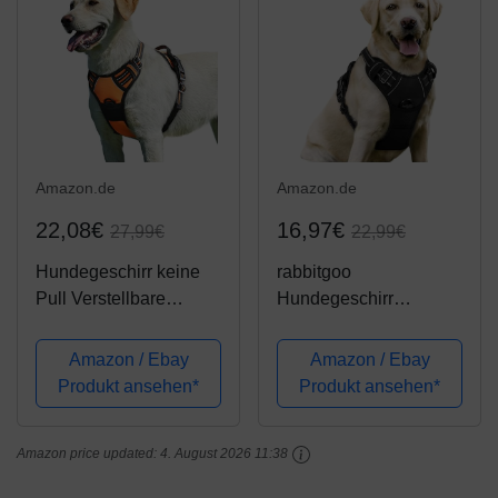
Gepolstert...
Amazon.de
Amazon.de
22,08€
16,97€
27,99€
22,99€
Hundegeschirr keine
rabbitgoo
Pull Verstellbare
Hundegeschirr
gepolsterte vorne Serie
Mittelgroße Hunde Anti
Puppy Weste
Zug Geschirr Hund mit
Amazon / Ebay
Amazon / Ebay
Geschirre mit Griff
Kontrolle No Pull
Produkt ansehen*
Produkt ansehen*
Reflektierende
Verstellbar
Atmungsaktive Weiche
Hundegeschirr Grosse
Amazon price updated:
4. August 2026 11:38
Mesh Leichte Outdoor...
Hunde Atmungsaktiv
Reflexstreifen...