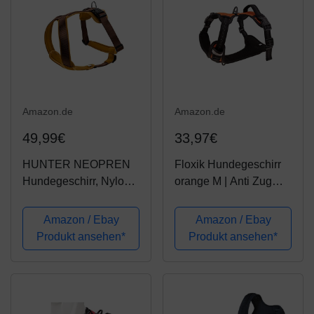
Amazon.de
Amazon.de
49,99€
33,97€
HUNTER NEOPREN
Floxik Hundegeschirr
Hundegeschirr, Nylon,
orange M | Anti Zug
gepolstert mit Neopren,
Brustgeschirr
M/2 58 - 72 cm,
reflektierend &
Amazon / Ebay
Amazon / Ebay
braun/caramel
gepolstert mit Haltegriff
Produkt ansehen*
Produkt ansehen*
für mittelgroße und
große Hunde | Auch
als Welpengeschirr...