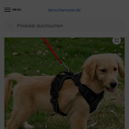
tierschamanin.de
MENU
Suchen
Start
Hundegeschirr Produkte
Funfox Hundegeschirr für Große Hunde No Pull Geschirr Einstellbar Anti Zug Sicherheitsgeschirr Mittlere Hunde Brustgeschirr Hund Groß Atmungsaktiv Dog Harness Schwarz L
/
/