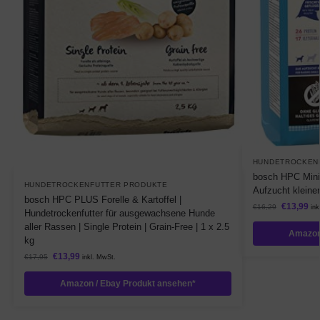
HUNDETROCKEN
bosch HPC Mini 
HUNDETROCKENFUTTER PRODUKTE
Aufzucht kleiner
bosch HPC PLUS Forelle & Kartoffel |
€
13,99
€
16,29
ink
Hundetrockenfutter für ausgewachsene Hunde
aller Rassen | Single Protein | Grain-Free | 1 x 2.5
Amazon
kg
€
13,99
€
17,95
inkl. MwSt.
Amazon / Ebay Produkt ansehen*