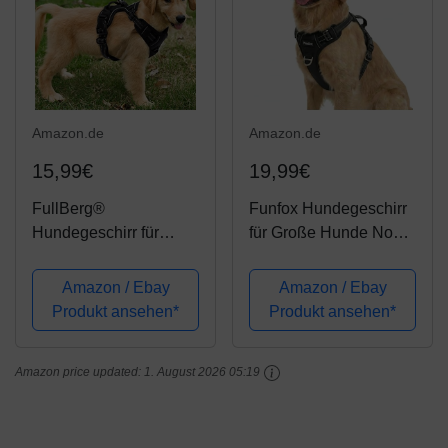
Amazon.de
Amazon.de
15,99€
19,99€
FullBerg®
Funfox Hundegeschirr
Hundegeschirr für
für Große Hunde No
große Hunde Anti Zug
Pull Geschirr
Geschirr
Einstellbar Anti Zug
Amazon / Ebay
Amazon / Ebay
Sicherheitsgeschirr
Sicherheitsgeschirr
Produkt ansehen*
Produkt ansehen*
Brustgeschirr Dog
Mittlere Hunde
Harness Weich
Brustgeschirr Hund
Amazon price updated:
1. August 2026 05:19
verstellbar
Groß Atmungsaktiv
Atmungsaktiv (L)
Dog...