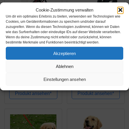
Cookie-Zustimmung verwalten
Um dir ein optimales Erlebnis zu bieten, verwenden wir Technologien wie
Cookies, um Geräteinformationen zu speichern und/oder darauf
zuzugreifen. Wenn du diesen Technologien zustimmst, können wir Daten
wie das Surfverhalten oder eindeutige IDs auf dieser Website verarbeiten.
Wenn du deine Zustimmung nicht erteilst oder zurückziehst, können
Amazon.de
Amazon.de
bestimmte Merkmale und Funktionen beeinträchtigt werden.
22,89€
143,34€
Akzeptieren
Truelove
Niggeloh
Ablehnen
Hundegeschirr
Hundeführgeschirr
TLH5651, verhindert
Follow, schwarz, M,
Einstellungen ansehen
Zerren, reflektierende
091100002
Amazon / Ebay
Amazon / Ebay
Nähte sorgen für
Produkt ansehen*
Produkt ansehen*
Sichtbarkeit in der
Nacht, für Abenteuer im
Freien, groß