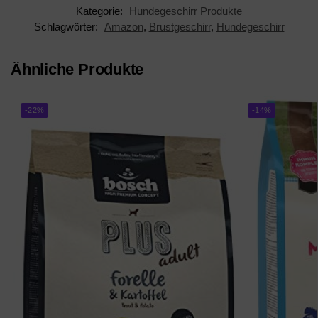
Kategorie:
Hundegeschirr Produkte
Schlagwörter:
Amazon
,
Brustgeschirr
,
Hundegeschirr
Ähnliche Produkte
-22%
-14%