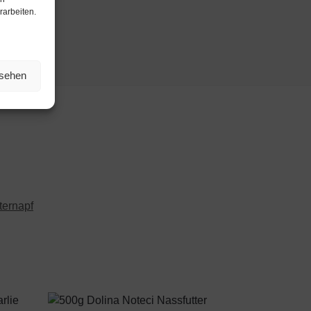
rarbeiten.
nsehen
ternapf