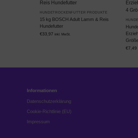
HUNDETROCKENFUTTER PRODUKTE
15 kg BOSCH Adult Lamm & Reis
HUNDE
Hundefutter
Hunde-
Erzie
€
33,97
inkl. MwSt.
Größ
€
7,49
Informationen
Datenschutzerklärung
Cookie-Richtlinie (EU)
Impressum