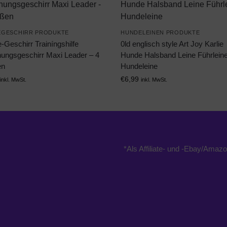
GESCHIRR PRODUKTE
HUNDELEINEN PRODUKTE
Geschirr Trainíngshilfe
0ld englisch style Art Joy Karlie
hungsgeschirr Maxi Leader – 4
Hunde Halsband Leine Führlein
en
Hundeleine
€
6,99
inkl. MwSt.
inkl. MwSt.
*Als Affiliate- und -Ebay/Amazo