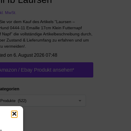
nkl. MwSt.
 Sie vor dem Kauf des Artikels “Laursen –
Hund 0444-11 Emaille 17cm Klein Futternapf
Napf” die vollständige Artikelbeschreibung durch,
er Zustand & Lieferumfang zu erfahren und um
zu vermeiden!.
ted on 6. August 2026 07:48
Amazon / Ebay Produkt ansehen*
ategorien
en