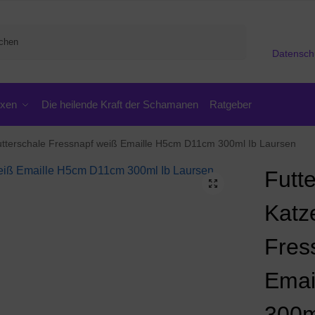
Suchen
Datensch
oxen
Die heilende Kraft der Schamanen
Ratgeber
utterschale Fressnapf weiß Emaille H5cm D11cm 300ml Ib Laursen
Futt
Katz
Fres
Emai
300m