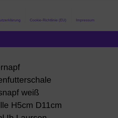
utzerklärung
Cookie-Richtlinie (EU)
Impressum
ernapf
enfutterschale
snapf weiß
lle H5cm D11cm
l Ib Laursen