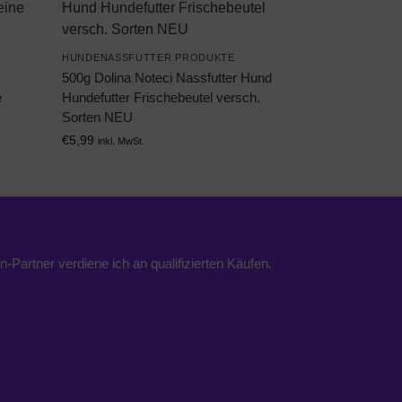
HUNDENASSFUTTER PRODUKTE
500g Dolina Noteci Nassfutter Hund
e
Hundefutter Frischebeutel versch.
Sorten NEU
€
5,99
inkl. MwSt.
n-Partner verdiene ich an qualifizierten Käufen.