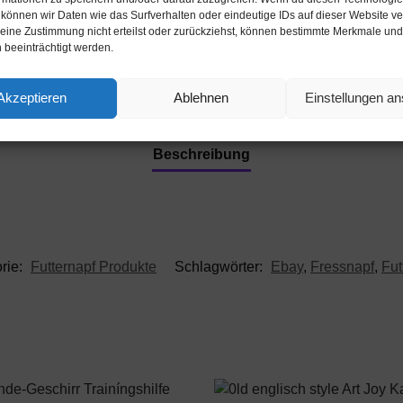
 können wir Daten wie das Surfverhalten oder eindeutige IDs auf dieser Website ve
Werbung
ine Zustimmung nicht erteilst oder zurückziehst, können bestimmte Merkmale und
 beeinträchtigt werden.
Akzeptieren
Ablehnen
Einstellungen a
Beschreibung
rie:
Futternapf Produkte
Schlagwörter:
Ebay
,
Fressnapf
,
Fut