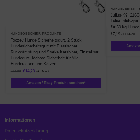
HUNDELEINEN P
Julius-K9, 216
Leine, pink-gra
für 50 kg Hunde
HUNDEGESCHIRR PRODUKTE
€
7,19
inkl. MwSt.
Toozey Hunde Sicherheitsgurt, 2 Stück
Hundesicherheitsgurt mit Elastischer
Amazon
Ruckdämpfung und Starke Karabiner, Einstellbar
Hundegurt Höchste Sicherheit für Alle
Hunderassen und Katzen
€
14,23
€
14,98
inkl. MwSt.
Amazon / Ebay Produkt ansehen*
Informationen
Datenschutzerklärung