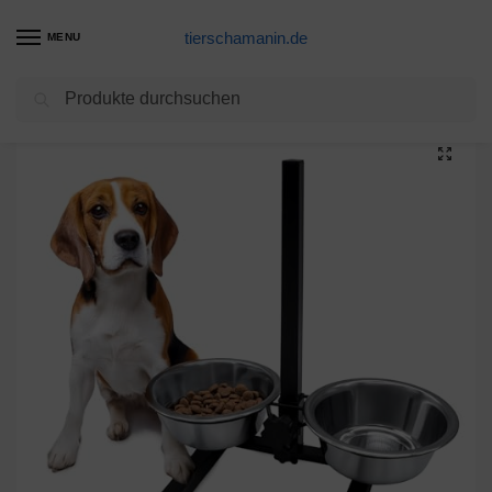
tierschamanin.de
MENU
Suchen
Start
Futternapf Produkte
Hunde Futterstation höhenverstellbar – 2 Schüsseln – Futterbar Futternapf Fressnapf Wassernapf für Innen und Außen
/
/