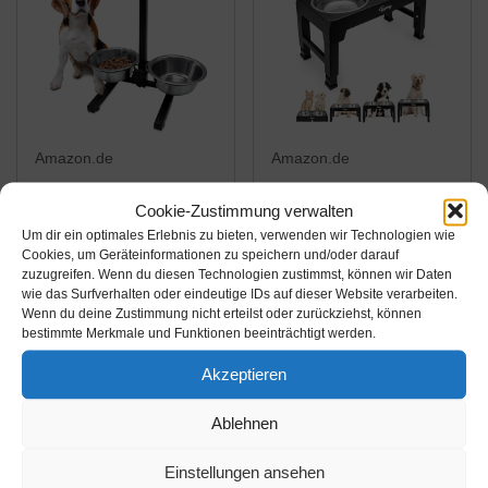
Amazon.de
Amazon.de
19,95€
25,49€
29,99€
Cookie-Zustimmung verwalten
Um dir ein optimales Erlebnis zu bieten, verwenden wir Technologien wie
Hunde Futterstation
Toozey Hundenapf
Cookies, um Geräteinformationen zu speichern und/oder darauf
höhenverstellbar - 2
Hundenapf
zuzugreifen. Wenn du diesen Technologien zustimmst, können wir Daten
Schüsseln - Futterbar
höhenverstellbar,
wie das Surfverhalten oder eindeutige IDs auf dieser Website verarbeiten.
Wenn du deine Zustimmung nicht erteilst oder zurückziehst, können
Futternapf Fressnapf
Hunde Futterstation mit
Amazon / Ebay
Amazon / Ebay
bestimmte Merkmale und Funktionen beeinträchtigt werden.
Wassernapf für Innen
2X 1200ml
Produkt ansehen*
Produkt ansehen*
und Außen
Edelstahlnäpfen,
Akzeptieren
Hundenapf für mittlere
Ablehnen
& große Hunde，4
Höhenverstellbar...
Einstellungen ansehen