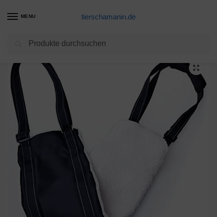
tierschamanin.de
MENU
Suchen
Start
Hundegeschirr Produkte
Hundegeschirr Hunde Tragehilfe Einstellbar Gehhilfe Hund Treppe Hund Hinten Lift Support Geschirr Kleine, Mittelgroße und Große Hund Rehabilitation Tragegurt für Rückenmarkinfarkt Arthrosen
/
/