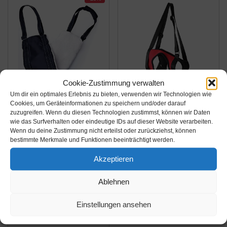
Cookie-Zustimmung verwalten
Um dir ein optimales Erlebnis zu bieten, verwenden wir Technologien wie
Amazon.de
Amazon.de
Cookies, um Geräteinformationen zu speichern und/oder darauf
zuzugreifen. Wenn du diesen Technologien zustimmst, können wir Daten
12,74€
20,15€
PRIME
wie das Surfverhalten oder eindeutige IDs auf dieser Website verarbeiten.
16,99€
PRIME
Wenn du deine Zustimmung nicht erteilst oder zurückziehst, können
Hundegeschirr Hunde
bestimmte Merkmale und Funktionen beeinträchtigt werden.
Hundegeschirr Hunde
Tragehilfe Gehhilfe für
Tragehilfe Einstellbar
Rehabilitation der
Akzeptieren
Gehhilfe Hund Treppe
Vorder- und
Hund Hinten Lift
Amazon / Ebay
Amazon / Ebay
Ablehnen
Hinterbeine des
Support Geschirr
Produkt ansehen*
Produkt ansehen*
Hundes(L für Hinteres
Kleine, Mittelgroße und
Einstellungen ansehen
Bein )
Große Hund
Rehabilitation