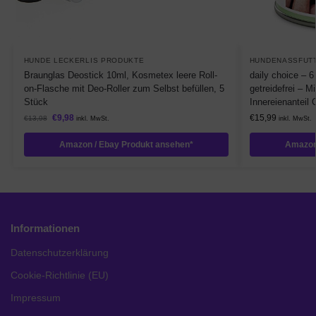
HUNDE LECKERLIS PRODUKTE
HUNDENASSFUT
Braunglas Deostick 10ml, Kosmetex leere Roll-
daily choice – 6
on-Flasche mit Deo-Roller zum Selbst befüllen, 5
getreidefrei – 
Stück
Innereienanteil 
€
9,98
€
15,99
€
13,98
inkl. MwSt.
inkl. MwSt.
Amazon / Ebay Produkt ansehen*
Amazon
Informationen
Datenschutzerklärung
Cookie-Richtlinie (EU)
Impressum