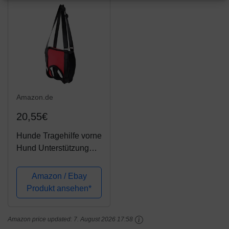
Tragegurt...
Amazon.de
20,55€
Hunde Tragehilfe vorne
Hund Unterstützung
Harness Pet Gehhilfe
Heben Ziehen Weste
Amazon / Ebay
Sling Unterstützung
Produkt ansehen*
Rehabilitation für Alte
& Verletzte Hunde
Amazon price updated:
7. August 2026 17:58
(Front Leg -...