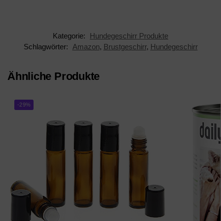
Kategorie:
Hundegeschirr Produkte
Schlagwörter:
Amazon
,
Brustgeschirr
,
Hundegeschirr
Ähnliche Produkte
-29%