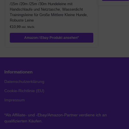
/15m /20m /25m /30m Hundeleine mit
Handschlaufe und Netztasche, Wasserdicht
Trainingsleine für Große Mittlere Kleine Hunde,
Robuste Leine
€
10,99
inkl. MwSt.
Amazon / Ebay Produkt ansehen*
Informationen
Datenschutzerklärung
Cookie-Richtlinie (EU)
Impressum
*Als Affiliate- und -Ebay/Amazon-Partner verdiene ich an
qualifizierten Käufen.