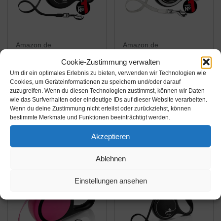
Amazon.de
Amazon.de
Cookie-Zustimmung verwalten
21,30€
22,99€
33,99€
Um dir ein optimales Erlebnis zu bieten, verwenden wir Technologien wie
flexi New Classic L
flexi - Rollschnur New
Cookies, um Geräteinformationen zu speichern und/oder darauf
zuzugreifen. Wenn du diesen Technologien zustimmst, können wir Daten
Gurt 8 m schwarz für
Comfort Band - 8 Meter
wie das Surfverhalten oder eindeutige IDs auf dieser Website verarbeiten.
Hunde bis 50 kg
Langes Kabel bis 50 kg
Wenn du deine Zustimmung nicht erteilst oder zurückziehst, können
- Schwarz - 1 Stück
bestimmte Merkmale und Funktionen beeinträchtigt werden.
Amazon / Ebay
Amazon / Ebay
Produkt ansehen*
Produkt ansehen*
Akzeptieren
Ablehnen
-3%
Einstellungen ansehen