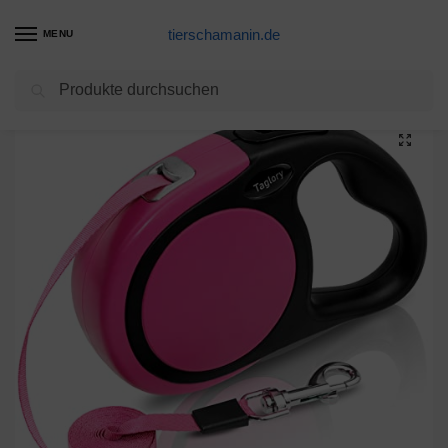
tierschamanin.de
MENU
Suchen
Start
Hundeleinen Produkte
Hundeleine Rollleine Kleine Hunde und Mittelgroße Hunde bis 20 kg, Anti-Rutsch Griff, Sicheres Bremssystem, Pink Roll-Leine 5m
/
/