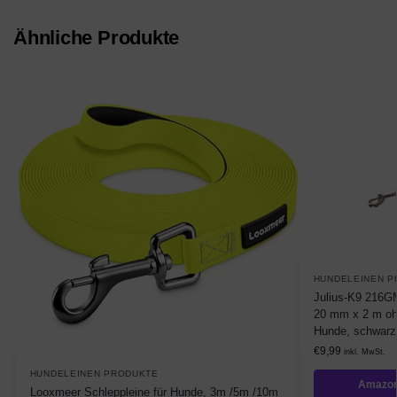
Ähnliche Produkte
HUNDELEINEN P
Julius-K9 216GM
20 mm x 2 m ohn
Hunde, schwarz
€
9,99
inkl. MwSt.
HUNDELEINEN PRODUKTE
Amazon
Looxmeer Schleppleine für Hunde, 3m /5m /10m