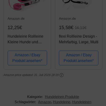
Amazon.de
Amazon.de
12,25€
15,58€
16,11€
Hundeleine Rollleine
flexi Rollleine Design -
Kleine Hunde und
Mehrfarbig, Large, Multi
Mittelgroße Hunde bis
20 kg, Anti-Rutsch Griff,
Amazon / Ebay
Amazon / Ebay
Sicheres Bremssystem,
Produkt ansehen*
Produkt ansehen*
Pink Roll-Leine 5m
Amazon price updated:
31. Juli 2026 18:19
Kategorie:
Hundeleinen Produkte
Schlagwörter:
Amazon
,
Hundeleine
,
Hundeleinen