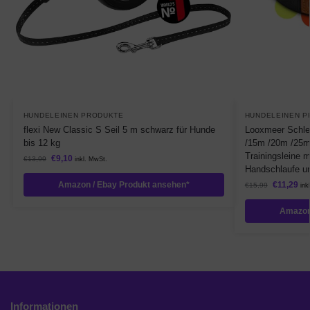
HUNDELEINEN PRODUKTE
HUNDELEINEN P
flexi New Classic S Seil 5 m schwarz für Hunde
Looxmeer Schle
bis 12 kg
/15m /20m /25m
Trainingsleine 
€
9,10
€
13,99
inkl. MwSt.
Handschlaufe u
Amazon / Ebay Produkt ansehen*
€
11,29
€
15,99
ink
Amazon
Informationen