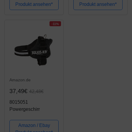
Kontrolle No Pull
kalender 2022
Produkt ansehen*
Produkt ansehen*
Verstellbar
terminplaner a5
Hundegeschirr Grosse
Hunde Atmungsaktiv
-11%
Reflexstreifen...
Amazon.de
37,49€
42,48€
8015051
Powergeschirr
Amazon / Ebay