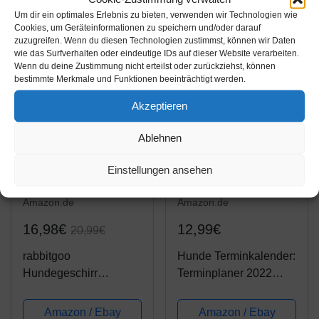
Amazon / Ebay
Amazon / Ebay
schwarz
Namen und
Um dir ein optimales Erlebnis zu bieten, verwenden wir Technologien wie
Produkt ansehen*
Produkt ansehen*
Cookies, um Geräteinformationen zu speichern und/oder darauf
Telefonnummer,
zuzugreifen. Wenn du diesen Technologien zustimmst, können wir Daten
strapazierfähig,
wie das Surfverhalten oder eindeutige IDs auf dieser Website verarbeiten.
verhindert Zerren,
Wenn du deine Zustimmung nicht erteilst oder zurückziehst, können
-19%
bestimmte Merkmale und Funktionen beeinträchtigt werden.
Ziehen oder Würgen,
für Training...
Akzeptieren
Ablehnen
Einstellungen ansehen
Amazon.de
Amazon.de
16,98€
12,99€
20,99€
rabbitgoo
Hunde Terminkalender:
Hundegeschirr
Terminplaner 2022
Mittelgroße Hunde Anti
terminplaner a5
Zug Geschirr Hund mit
terminplaner a5 2022
Amazon / Ebay
Amazon / Ebay