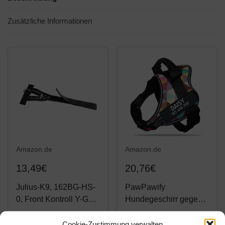
Zusätzliche Informationen
Amazon.de
Amazon.de
13,49€
20,76€
Julius-K9, 162BG-HS-
PawPawify
0, Front Kontroll Y-Gurt
Hundegeschirr gegen
mit D-Ring, für
Ziehen, mit
Geschirrgröße: 0,
personalisierbarem
Cookie-Zustimmung verwalten