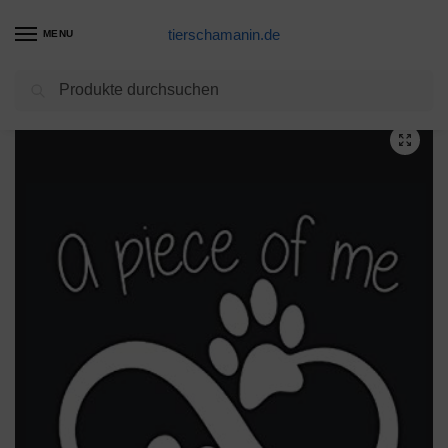
tierschamanin.de
MENU
Suchen
Start
Hundegeschirr Produkte
Julius-K9, 162BG-HS-0, Front Kontroll Y-Gurt mit D-Ring, für Geschirrgröße: 0, schwarz
/
/