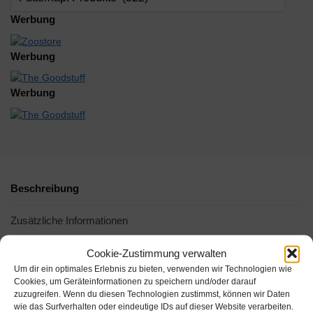
Werbung
Werbung
Werbung
Beschreibung
Zusätzliche Informationen
Cookie-Zustimmung verwalten
-21%
Um dir ein optimales Erlebnis zu bieten, verwenden wir Technologien wie
Cookies, um Geräteinformationen zu speichern und/oder darauf
zuzugreifen. Wenn du diesen Technologien zustimmst, können wir Daten
wie das Surfverhalten oder eindeutige IDs auf dieser Website verarbeiten.