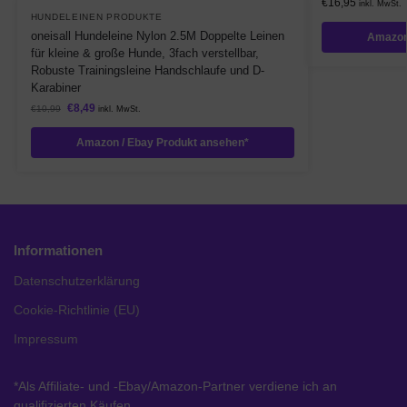
€
16,95
inkl. MwSt.
HUNDELEINEN PRODUKTE
oneisall Hundeleine Nylon 2.5M Doppelte Leinen
Amazon
für kleine & große Hunde, 3fach verstellbar,
Robuste Trainingsleine Handschlaufe und D-
Karabiner
€
8,49
€
10,99
inkl. MwSt.
Amazon / Ebay Produkt ansehen*
Informationen
Datenschutzerklärung
Cookie-Richtlinie (EU)
Impressum
*Als Affiliate- und -Ebay/Amazon-Partner verdiene ich an
qualifizierten Käufen.