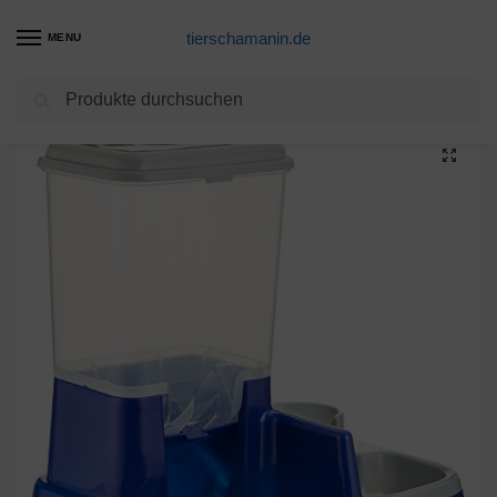
tierschamanin.de
MENU
Suchen
Start
Futternapf Produkte
Karlie Futter- und Wasserspender Duo Max L: 37 cm B: 32 cm H: 36 cm
/
/