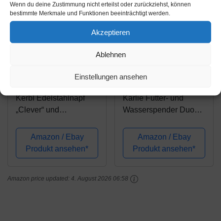
Wenn du deine Zustimmung nicht erteilst oder zurückziehst, können
bestimmte Merkmale und Funktionen beeinträchtigt werden.
Akzeptieren
Ablehnen
Amazon.de
Amazon.de
Einstellungen ansehen
25,76€
11,72€
14,97€
Kerbl Edelstahlnapf
Karlie Futter- und
„Clever“ und
Wasserspender Duo
„DuoClever“ mit
Max L: 37 cm B: 32 cm
Silikonunterlage |
H: 36 cm
Amazon / Ebay
Amazon / Ebay
Edelstahl Futternapf
Produkt ansehen*
Produkt ansehen*
mit Unterlage für Hund
und Katze (Doppelt)
Amazon price updated:
4. August 2026 06:58