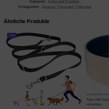
Kategorie:
Futternapf Produkte
Schlagwörter:
Amazon
,
Fressnapf
,
Futternapf
Ähnliche Produkte
-23%
FUTTERNAPF P
Trixie 2452 Ker
creme/blau