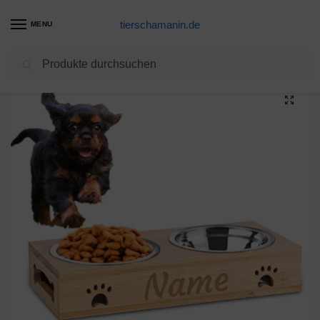
tierschamanin.de
MENU
Suchen
Start
Futternapf Produkte
Katzenfressnapf Set mit Unterlage aus Silikon Hundenapf Katzennapf rutschfest für Kleine Hunde und Katzen 2X 400 ml Edelstahlschüsseln Fressnapf Futternapf Katzenzubehör Hundezubehör Schwarz
/
/