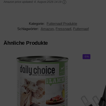
Amazon price updated:
4. August 2026 14:19
Geeignet für kleine
und...
Kategorie:
Futternapf Produkte
Schlagwörter:
Amazon
,
Fressnapf
,
Futternapf
Ähnliche Produkte
-5%