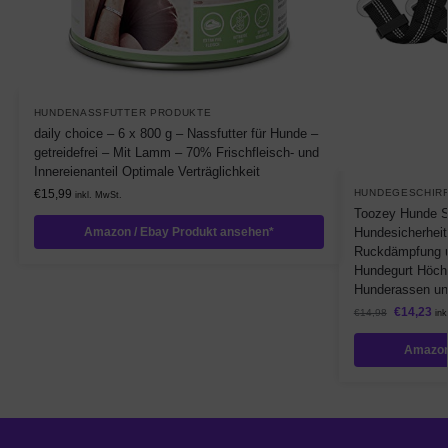
HUNDENASSFUTTER PRODUKTE
daily choice – 6 x 800 g – Nassfutter für Hunde –
getreidefrei – Mit Lamm – 70% Frischfleisch- und
Innereienanteil Optimale Verträglichkeit
€
15,99
HUNDEGESCHIR
inkl. MwSt.
Toozey Hunde Si
Amazon / Ebay Produkt ansehen*
Hundesicherheit
Ruckdämpfung un
Hundegurt Höchst
Hunderassen un
€
14,23
€
14,98
ink
Amazon