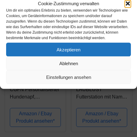
Cookie-Zustimmung verwalten
Um dir ein optimales Erlebnis zu bieten, verwenden wir Technologien wie
Cookies, um Geräteinformationen zu speichern und/oder darauf
zuzugreifen. Wenn du diesen Technologien zustimmst, können wir Daten
wie das Surfverhalten oder eindeutige IDs auf dieser Website verarbeiten.
Wenn du deine Zustimmung nicht erteilst oder zurückziehst, können
bestimmte Merkmale und Funktionen beeinträchtigt werden.
Akzeptieren
Ablehnen
Amazon.de
Amazon.de
Einstellungen ansehen
19,99€
22,95€
CGFN Personalisierter
LAUBLUST
Hundenapf,
Futterstation mit Name
Hundenapf/katzennapf
Personalisiert -
mit Namen, Hundenapf
Bambus, 2 Edelstahl
Amazon / Ebay
Amazon / Ebay
mit Bambussockel -
Fressnäpfe Hund &
Produkt ansehen*
Produkt ansehen*
Name oder Text kann
Katze | M - 31x15x6cm,
angepasst Werden,
2 x 0,35l