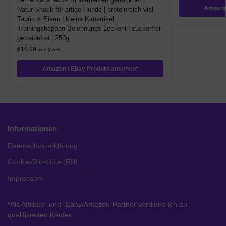
Amazon
Natur-Snack für artige Hunde | proteinreich viel
Taurin & Eisen | kleine Kauartikel
Trainingshappen Belohnungs-Leckerli | zuckerfrei
getreidefrei | 250g
€
10,99
inkl. MwSt.
Amazon / Ebay Produkt ansehen*
Informationen
Datenschutzerklärung
Cookie-Richtlinie (EU)
Impressum
*Als Affiliate- und -Ebay/Amazon-Partner verdiene ich an
qualifizierten Käufen.