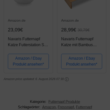
Amazon.de
Amazon.de
23,09€
28,99€
30,79€
Navaris Futternapf
Navaris Futternapf
Katze Futterstation Set
Katze mit Bambus
- Keramiknapf für
Halter - Futterstation
Katzen Hunde -
Set Keramiknapf für
Amazon / Ebay
Amazon / Ebay
Keramik Fressnapf Set
Katzen Hunde -
Produkt ansehen*
Produkt ansehen*
Futterbar Katzennapf -
Keramik Fressnapf Set
spülmaschinenfest
Futterbar mit Holz
Amazon price updated:
6. August 2026 07:30
Halterung
Kategorie:
Futternapf Produkte
Schlagwörter:
Amazon
,
Fressnapf
,
Futternapf