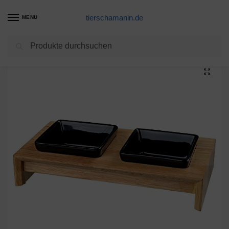
tierschamanin.de
MENU
Suchen
Start
Futternapf Produkte
K&K Futternapf eckig geteilt für Futter + Wasser braun 25x10x6cm aus Schwerer Steinzeug-Keramik
/
/