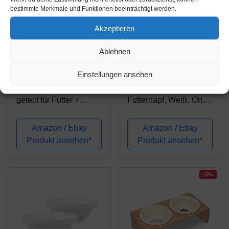
bestimmte Merkmale und Funktionen beeinträchtigt werden.
Akzeptieren
Amazon.de
Amazon.de
Ablehnen
21,99€
49,99€
53,00€
Einstellungen ansehen
K&K Futternapf eckig
YAMAZAKI Tower
geteilt für Futter +
Futternapf, Weiß, One
Wasser braun
Size
25x10x6cm aus
Amazon / Ebay
Amazon / Ebay
Schwerer Steinzeug-
Produkt ansehen*
Produkt ansehen*
Keramik
-5%