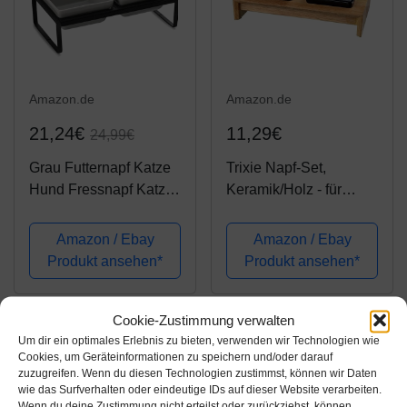
Amazon.de
Amazon.de
21,24€
11,29€
24,99€
Grau Futternapf Katze
Trixie Napf-Set,
Hund Fressnapf Katze
Keramik/Holz - für
Katzennapf Erhöht mit
Hunde 2x0,2 l/10 cm,
Napf Ständer -
28x5x15 cm, schwarz
Amazon / Ebay
Amazon / Ebay
Hundenapf Keramik -
Produkt ansehen*
Produkt ansehen*
2er Katzen Napfset für
Katzen Hunde Welpe
Cookie-Zustimmung verwalten
Futter und Wass...
-5%
Um dir ein optimales Erlebnis zu bieten, verwenden wir Technologien wie
Cookies, um Geräteinformationen zu speichern und/oder darauf
zuzugreifen. Wenn du diesen Technologien zustimmst, können wir Daten
wie das Surfverhalten oder eindeutige IDs auf dieser Website verarbeiten.
Wenn du deine Zustimmung nicht erteilst oder zurückziehst, können