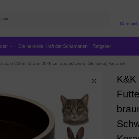
Suchen
Datensch
oxen
Die heilende Kraft der Schamanen
Ratgeber
erschale 800 ml braun 20×6 cm aus Schwerer Steinzeug-Keramik
K&K 
Futt
brau
Schw
Kera