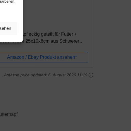
rarbeiten.
mazon.de
2,99€
nsehen
K Futternapf eckig geteilt für Futter +
asser braun 25x10x6cm aus Schwerer
teinzeug-Keramik
Amazon / Ebay Produkt ansehen*
Amazon price updated:
6. August 2026 11:19
utternapf