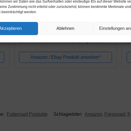
 können wir Daten wie das Surfverhalten oder eindeutige IDs auf dieser Website ve
ine Zustimmung nicht erteilst oder zurückziehst, können bestimmte Merkmale und
Amazon.de
A
 beeinträchtigt werden.
13,99€
2
Akzeptieren
Ablehnen
Einstellungen a
k
K&K Kleintier Futterschale 800 ml braun
K&
ht
20x6 cm aus Schwerer Steinzeug-Keramik
W
S
Amazon / Ebay Produkt ansehen*
ie:
Futternapf Produkte
Schlagwörter:
Amazon
,
Fressnapf
,
F