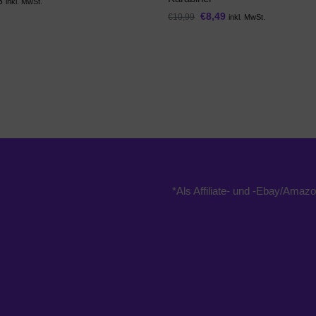
5
inkl. MwSt.
€
8,49
€
10,99
inkl. MwSt.
*Als Affiliate- und -Ebay/Amazo