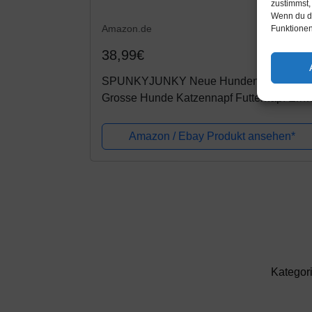
zustimmst,
Wenn du de
Amazon.de
Funktionen
38,99€
SPUNKYJUNKY Neue Hundenapf Kerami
Grosse Hunde Katzennapf Futternapf Erhö
mit Bambus Ständer Fressnapf für Hunde
und Katzen,Hundenapf Hoch Set 850ML
Amazon / Ebay Produkt ansehen*
Kategor