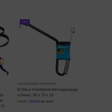
-26%
HUNDELEINEN PRODUKTE
M-Wave Hundeleinenführungsstange,
oße
schwarz, 65 x 29 x 19
te
€
19,80
€
26,90
inkl. MwSt.
d D-