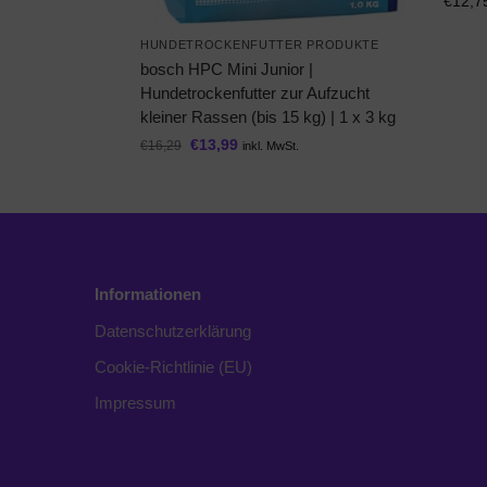
€
12,7
HUNDETROCKENFUTTER PRODUKTE
bosch HPC Mini Junior |
Hundetrockenfutter zur Aufzucht
kleiner Rassen (bis 15 kg) | 1 x 3 kg
€
13,99
€
16,29
inkl. MwSt.
Informationen
Datenschutzerklärung
Cookie-Richtlinie (EU)
Impressum