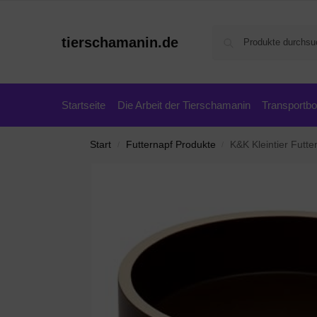
tierschamanin.de
Startseite
Die Arbeit der Tierschamanin
Transportb
Start
Futternapf Produkte
K&K Kleintier Futt
/
/