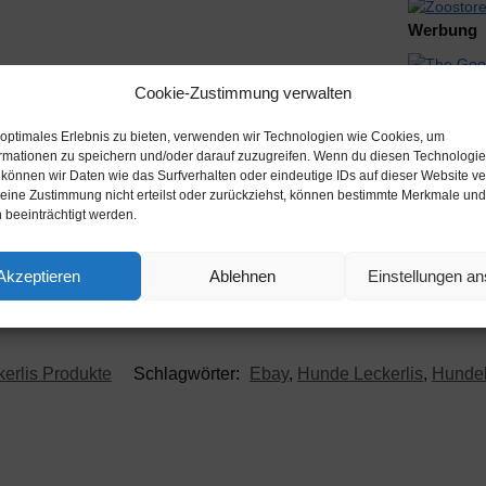
Werbung
Werbung
Cookie-Zustimmung verwalten
 optimales Erlebnis zu bieten, verwenden wir Technologien wie Cookies, um
rmationen zu speichern und/oder darauf zuzugreifen. Wenn du diesen Technologi
 können wir Daten wie das Surfverhalten oder eindeutige IDs auf dieser Website ve
ine Zustimmung nicht erteilst oder zurückziehst, können bestimmte Merkmale und
 beeinträchtigt werden.
Beschreibung
Akzeptieren
Ablehnen
Einstellungen a
erlis Produkte
Schlagwörter:
Ebay
,
Hunde Leckerlis
,
Hundel