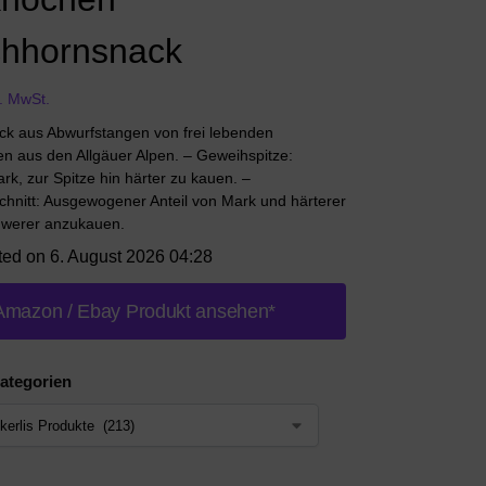
chhornsnack
l. MwSt.
k aus Abwurfstangen von frei lebenden
en aus den Allgäuer Alpen. – Geweihspitze:
k, zur Spitze hin härter zu kauen. –
hnitt: Ausgewogener Anteil von Mark und härterer
hwerer anzukauen.
ted on 6. August 2026 04:28
Amazon / Ebay Produkt ansehen*
ategorien