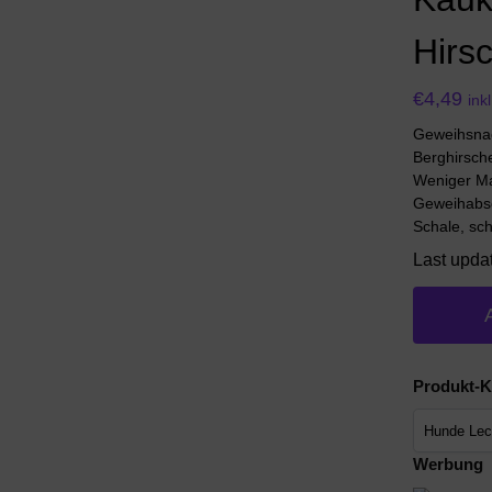
Hirs
€
4,49
ink
Geweihsnac
Berghirsch
Weniger Mar
Geweihabsc
Schale, sc
Last upda
Produkt-K
Werbung