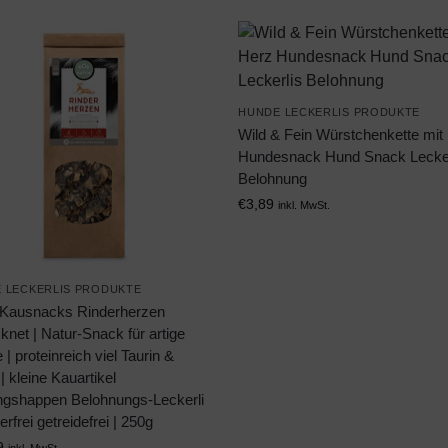
HUNDE LECKERLIS PRODUKTE
Wild & Fein Würstchenkette mit
Hundesnack Hund Snack Lecker
Belohnung
€
3,89
inkl. MwSt.
 LECKERLIS PRODUKTE
e Kausnacks Rinderherzen
knet | Natur-Snack für artige
| proteinreich viel Taurin &
| kleine Kauartikel
ingshappen Belohnungs-Leckerli
erfrei getreidefrei | 250g
9