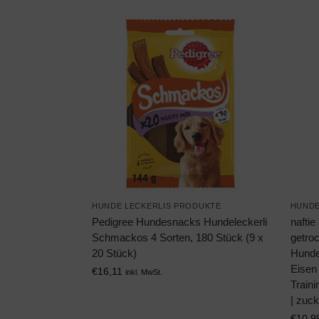
HUNDE LECKERLIS PRODUKTE
HUNDE
Pedigree Hundesnacks Hundeleckerli
nafti
Schmackos 4 Sorten, 180 Stück (9 x
getroc
20 Stück)
Hunde 
Eisen 
€
16,11
inkl. MwSt.
Train
| zuck
€
10,9