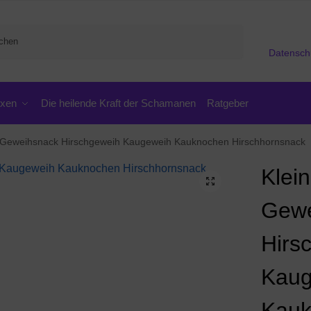
Suchen
Datensch
oxen
Die heilende Kraft der Schamanen
Ratgeber
 Geweihsnack Hirschgeweih Kaugeweih Kauknochen Hirschhornsnack
Klei
Gewe
Hirs
Kaug
Kauk