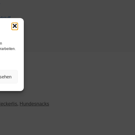
en
rarbeiten.
nsehen
eckerlis
,
Hundesnacks