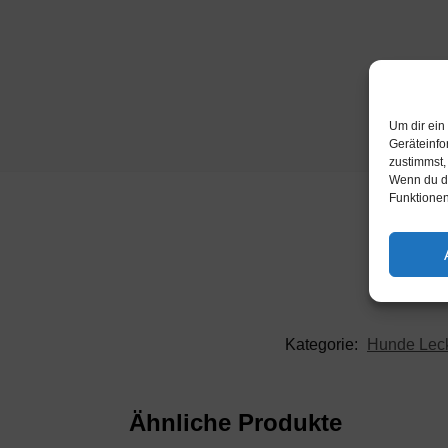
Um dir ein
Geräteinfo
zustimmst,
Wenn du de
Funktionen
Kategorie:
Hunde Leck
Ähnliche Produkte