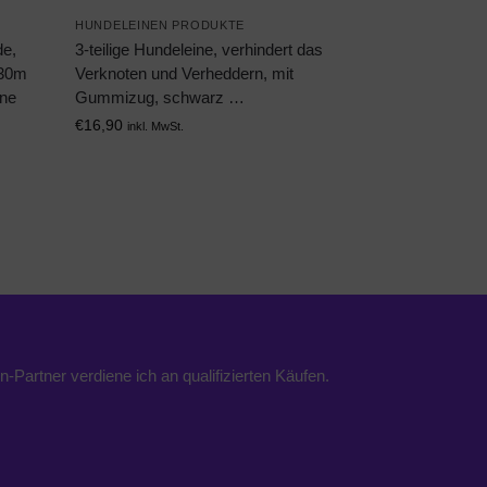
HUNDELEINEN PRODUKTE
de,
3-teilige Hundeleine, verhindert das
/30m
Verknoten und Verheddern, mit
ine
Gummizug, schwarz …
€
16,90
inkl. MwSt.
n-Partner verdiene ich an qualifizierten Käufen.