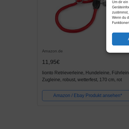
Um dir ein
Geräteinfo
zustimmst,
Wenn du de
Funktionen
Amazon.de
11,95€
lionto Retrieverleine, Hundeleine, Führlein
Zugleine, robust, wetterfest, 170 cm, rot
Amazon / Ebay Produkt ansehen*