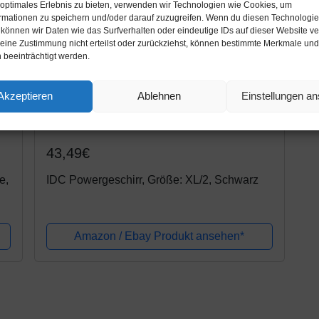
 optimales Erlebnis zu bieten, verwenden wir Technologien wie Cookies, um
rmationen zu speichern und/oder darauf zuzugreifen. Wenn du diesen Technologi
 können wir Daten wie das Surfverhalten oder eindeutige IDs auf dieser Website ve
ine Zustimmung nicht erteilst oder zurückziehst, können bestimmte Merkmale und
 beeinträchtigt werden.
Akzeptieren
Ablehnen
Einstellungen a
Amazon.de
43,49€
e,
IDC Powergeschirr, Größe: XL/2, Schwarz
Amazon / Ebay Produkt ansehen*