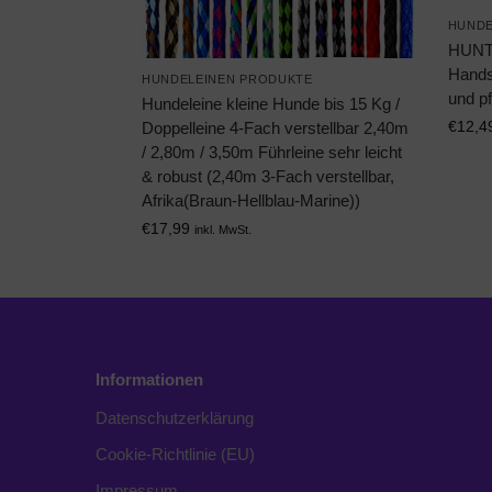
HUNDE
HUNTE
Hands
HUNDELEINEN PRODUKTE
und pf
Hundeleine kleine Hunde bis 15 Kg /
€
12,4
Doppelleine 4-Fach verstellbar 2,40m
/ 2,80m / 3,50m Führleine sehr leicht
& robust (2,40m 3-Fach verstellbar,
Afrika(Braun-Hellblau-Marine))
€
17,99
inkl. MwSt.
Informationen
Datenschutzerklärung
Cookie-Richtlinie (EU)
Impressum