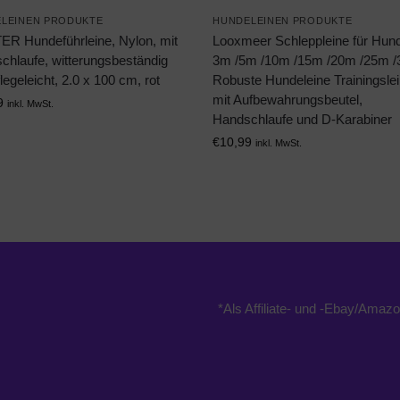
LEINEN PRODUKTE
HUNDELEINEN PRODUKTE
R Hundeführleine, Nylon, mit
Looxmeer Schleppleine für Hun
chlaufe, witterungsbeständig
3m /5m /10m /15m /20m /25m 
legeleicht, 2.0 x 100 cm, rot
Robuste Hundeleine Trainingsle
mit Aufbewahrungsbeutel,
9
inkl. MwSt.
Handschlaufe und D-Karabiner
€
10,99
inkl. MwSt.
*Als Affiliate- und -Ebay/Amazo