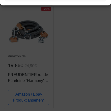
Schwarz)
Doppelleine mit 2
Karabiner | 3 Meter
-20%
lang x 11...
Amazon.de
19,86€
24,90€
FREUDENTIER runde
Führleine “Harmony”
2m | Stilecht
abgerundet mit
Amazon / Ebay
braunen
Produkt ansehen*
Lederelementen | 3-
Fach verstellbar |