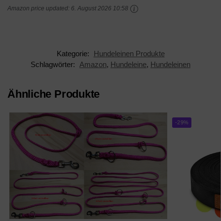
Amazon price updated:
6. August 2026 10:58
Nylon Doppelleine mit
2 Karabinern |...
Kategorie:
Hundeleinen Produkte
Schlagwörter:
Amazon
,
Hundeleine
,
Hundeleinen
Ähnliche Produkte
-29%