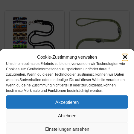
Cookie-Zustimmung verwalten
Um dir ein optimales Erlebnis zu bieten, verwenden wir Technologien wie
Cookies, um Geräteinformationen zu speichern und/oder darauf
Amazon.de
Amazon.de
zuzugreifen. Wenn du diesen Technologien zustimmst, können wir Daten
wie das Surfverhalten oder eindeutige IDs auf dieser Website verarbeiten.
22,99€
29,90€
Wenn du deine Zustimmung nicht erteilst oder zurückziehst, können
bestimmte Merkmale und Funktionen beeinträchtigt werden.
elropet Hundeleine
Leisegrün Hundeleine
Doppelleine
3m verstellbar für
Akzeptieren
Übungsleine Führleine
große & mittelgroße
Ablehnen
für mittlere Hunde bis
Hunde | Paracord
Amazon / Ebay
Amazon / Ebay
45 Kg über 39 Farben
Führleine &
Produkt ansehen*
Produkt ansehen*
Einstellungen ansehen
sehr stabil (2,40 m,
Umhängeleine | Nylon