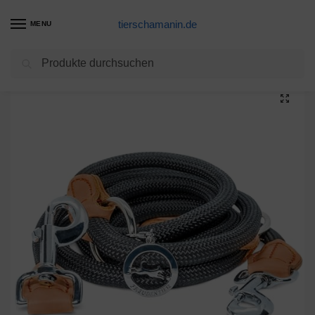
tierschamanin.de
MENU
Suchen
Start
Hundeleinen Produkte
Lovebay Reflektierende Hundeleine, Geflochten Doppelleine Multifunktional, 4-Fach verstellbar Joggingleine, 2,5m lang, 10mm Durchmesser für kleine/mittlere/große Hunde, Nylon (Schwarz)
/
/