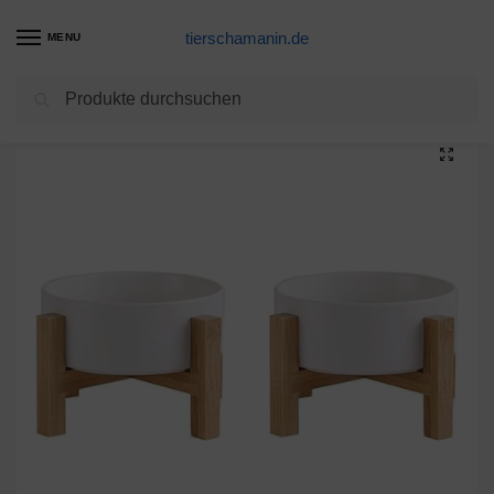
tierschamanin.de
MENU
Suchen
Start
Futternapf Produkte
Marmor schwarz Keramik Hundenapf Futternapf Fressnapf Napf für Hund Katzen mit Massivholz Ständer (2 Stück)
/
/