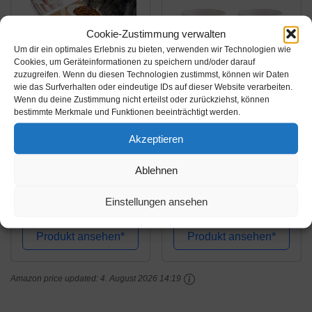
Cookie-Zustimmung verwalten
Um dir ein optimales Erlebnis zu bieten, verwenden wir Technologien wie
Cookies, um Geräteinformationen zu speichern und/oder darauf
zuzugreifen. Wenn du diesen Technologien zustimmst, können wir Daten
wie das Surfverhalten oder eindeutige IDs auf dieser Website verarbeiten.
Wenn du deine Zustimmung nicht erteilst oder zurückziehst, können
Amazon.de
Amazon.de
bestimmte Merkmale und Funktionen beeinträchtigt werden.
32,10€
29,99€
PRIME
Akzeptieren
33,79€
PRIME
Futternapf Katze Hund
Futterstation Katzen
Ablehnen
Fressnapf Katze
Erhöht | Katzen
Katzennapf Erhöht mit
Fressnapf Katze Erhöht
Einstellungen ansehen
Napf Ständer -
| Ergonomischer
Amazon / Ebay
Amazon / Ebay
Hundenapf Keramik -
Katzennapf Erhöht
Produkt ansehen*
Produkt ansehen*
2er Katzen Napfset für
Keramik Napf
Katzen Hunde Welpe
Katzennapf Erhöht |
Futter und Wass
Amazon price updated:
4. August 2026 14:19
Katzen Futternapf
Katze Erhöht...