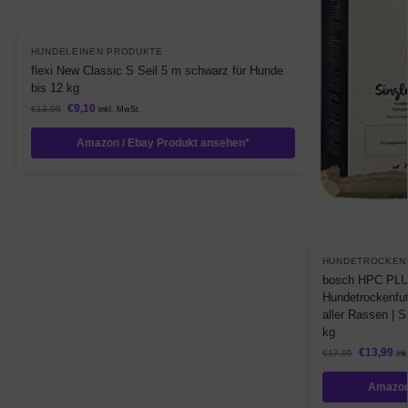
HUNDELEINEN PRODUKTE
flexi New Classic S Seil 5 m schwarz für Hunde
bis 12 kg
€
9,10
€
13,99
inkl. MwSt.
Amazon / Ebay Produkt ansehen*
HUNDETROCKEN
bosch HPC PLUS 
Hundetrockenfu
aller Rassen | Si
kg
€
13,99
€
17,95
ink
Amazon