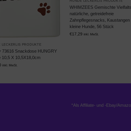
HUNDE LECKERLIS PRODUKTE
WHIMZEES Gemischte Vielfalt
natürliche, getreidefreie
Zahnpflegesnacks, Kaustangen 
kleine Hunde, 56 Stück
€
17,29
inkl. MwSt.
 LECKERLIS PRODUKTE
y 73616 Snackdose HUNGRY
 10,5 X 10,5X18,0cm
0
inkl. MwSt.
*Als Affiliate- und -Ebay/Amazo