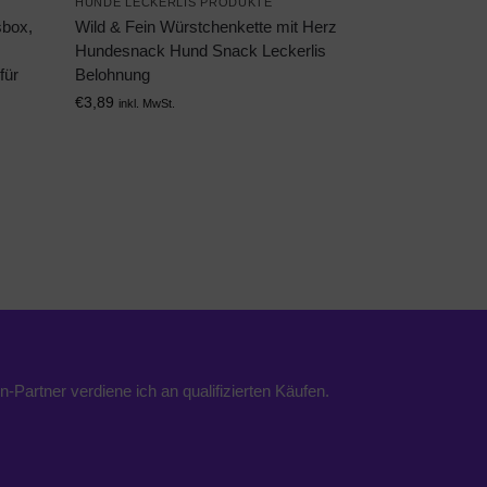
HUNDE LECKERLIS PRODUKTE
sbox,
Wild & Fein Würstchenkette mit Herz
Hundesnack Hund Snack Leckerlis
für
Belohnung
€
3,89
inkl. MwSt.
n-Partner verdiene ich an qualifizierten Käufen.