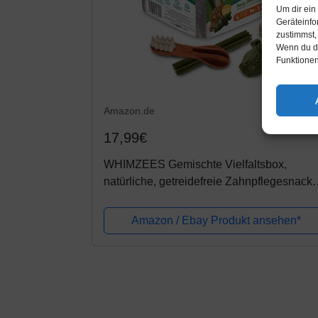
Um dir ein
Geräteinfo
zustimmst,
Wenn du de
Funktionen
Amazon.de
17,99€
WHIMZEES Gemischte Vielfaltsbox,
natürliche, getreidefreie Zahnpflegesnacks
Kaustangen für große Hunde, 14 Stück
Amazon / Ebay Produkt ansehen*