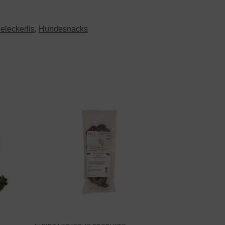
leckerlis
,
Hundesnacks