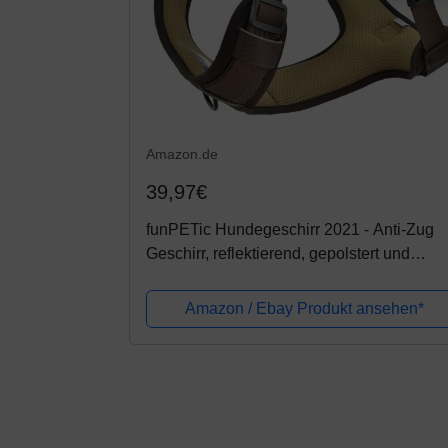
Amazon.de
39,97€
funPETic Hundegeschirr 2021 - Anti-Zug
Geschirr, reflektierend, gepolstert und
atmungsaktiv - Brustgeschirr für kleine,
mittelgroße und große Hunde (M)
Amazon / Ebay Produkt ansehen*