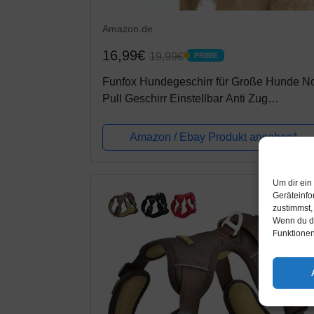
Amazon.de
16,99€
19,99€
PRIME
PRIME
Funfox Hundegeschirr für Große Hunde N
Pull Geschirr Einstellbar Anti Zug
Sicherheitsgeschirr Mittlere Hunde
Brustgeschirr Hund Groß Atmungsaktiv
Amazon / Ebay Produkt ansehen*
Dog...
Um dir ein
Geräteinfo
zustimmst,
Wenn du de
Funktionen