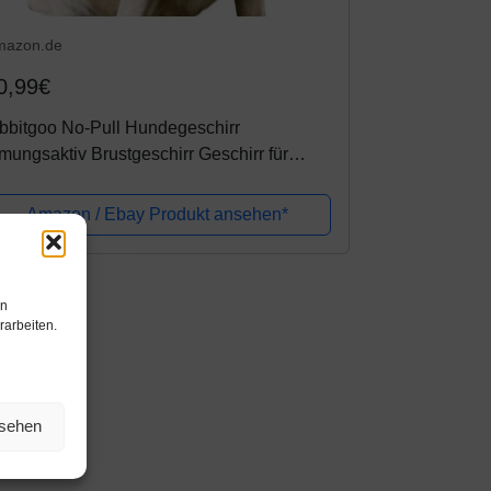
mazon.de
0,99€
bbitgoo No-Pull Hundegeschirr
mungsaktiv Brustgeschirr Geschirr für
nde Welpengeschirr Reflexstreifen
ichere Führung Einstellbar Weich Schwarz
Amazon / Ebay Produkt ansehen*
en
rarbeiten.
nsehen