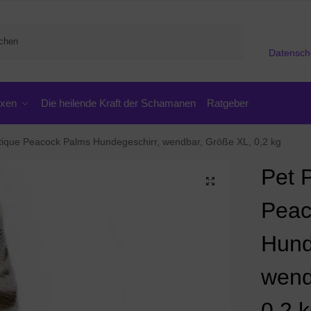
Suchen
Datensch
oxen
Die heilende Kraft der Schamanen
Ratgeber
ique Peacock Palms Hundegeschirr, wendbar, Größe XL, 0,2 kg
Pet 
Peac
Hund
wend
0,2 