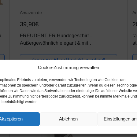
Amazon.de
A
39,90€
2
o
FREUDENTIER Hundegeschirr -
ra
Außergewöhnlich elegant & mit
at
atmungsaktiver Mesh Polsterung -
Hu
Brustgeschirr für große, mittelgroße und
S
Amazon / Ebay Produkt ansehen*
kleine Hund
L
Cookie-Zustimmung verwalten
 optimales Erlebnis zu bieten, verwenden wir Technologien wie Cookies, um
rmationen zu speichern und/oder darauf zuzugreifen. Wenn du diesen Technologi
 können wir Daten wie das Surfverhalten oder eindeutige IDs auf dieser Website ve
ine Zustimmung nicht erteilst oder zurückziehst, können bestimmte Merkmale und
 beeinträchtigt werden.
Akzeptieren
Ablehnen
Einstellungen a