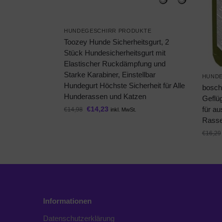
HUNDEGESCHIRR PRODUKTE
Toozey Hunde Sicherheitsgurt, 2
Stück Hundesicherheitsgurt mit
Elastischer Ruckdämpfung und
Starke Karabiner, Einstellbar
HUND
Hundegurt Höchste Sicherheit für Alle
bosch
Hunderassen und Katzen
Geflüg
für a
€
14,23
€
14,98
inkl. MwSt.
Rassen
€
16,29
Informationen
Datenschutzerklärung