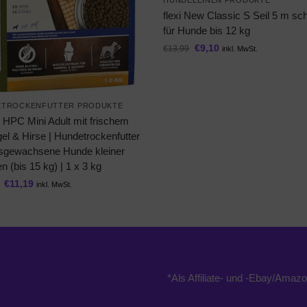
HUNDELEINEN PRODUKTE
flexi New Classic S Seil 5 m s
für Hunde bis 12 kg
€
9,10
€
13,99
inkl. MwSt.
ETROCKENFUTTER PRODUKTE
 HPC Mini Adult mit frischem
el & Hirse | Hundetrockenfutter
usgewachsene Hunde kleiner
 (bis 15 kg) | 1 x 3 kg
€
11,19
inkl. MwSt.
*Als Affiliate- und -Ebay/Amazo