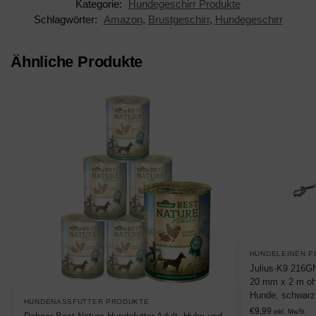
Kategorie:
Hundegeschirr Produkte
Schlagwörter:
Amazon
,
Brustgeschirr
,
Hundegeschirr
Ähnliche Produkte
HUNDELEINEN P
Julius-K9 216GM
20 mm x 2 m ohn
Hunde, schwarz
HUNDENASSFUTTER PRODUKTE
€
9,99
inkl. MwSt.