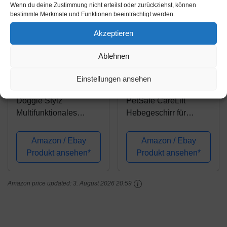
Wenn du deine Zustimmung nicht erteilst oder zurückziehst, können
bestimmte Merkmale und Funktionen beeinträchtigt werden.
Akzeptieren
Ablehnen
Amazon.de
Amazon.de
Einstellungen ansehen
57,44€
52,99€
Doggie Stylz
PetSafe CareLift
Multifunktionales
Hebegeschirr für
Ganzkörper-
Hunde,
Hundegeschirr,
Ganzkörperhebehilfe
Amazon / Ebay
Amazon / Ebay
geeignet für Front- und
mit Griff und
Produkt ansehen*
Produkt ansehen*
Heck-Heben oder
Schultergurt, Brust- und
Ganzkörper-Hunde
Hüfthebung, Größe L
Amazon price updated:
3. August 2026 20:59