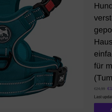
Hund
verst
gepo
Haus
einf
für 
(Tum
€
€
24,99
Last upda