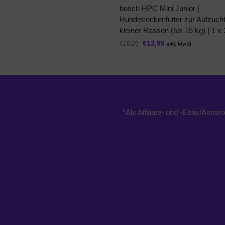
bosch HPC Mini Junior |
Hundetrockenfutter zur Aufzuch
kleiner Rassen (bis 15 kg) | 1 x 
€
13,99
€
16,29
inkl. MwSt.
*Als Affiliate- und -Ebay/Amazo