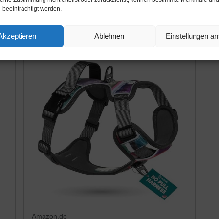
Einfache Kontrolle Griff und Rückseite
ve
 beeinträchtigt werden.
perfekt für den täglichen Training,...
Gr
Amazon / Ebay Produkt ansehen*
Akzeptieren
Ablehnen
Einstellungen a
Amazon.de