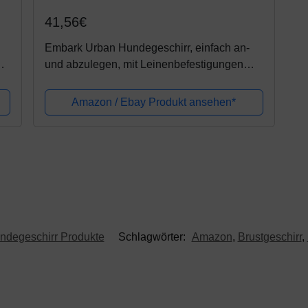
41,56€
Embark Urban Hundegeschirr, einfach an-
ße
und abzulegen, mit Leinenbefestigungen
vorn und am Rücken, mit Führungsgriffen –
.
Training ohne Ziehen,...
Amazon / Ebay Produkt ansehen*
ndegeschirr Produkte
Schlagwörter:
Amazon
,
Brustgeschirr
,