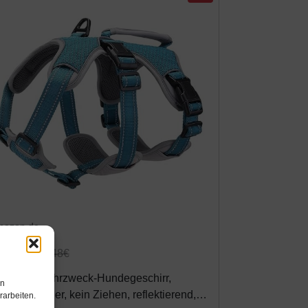
mazon.de
3,98€
25,48€
ELPRO Mehrzweck-Hundegeschirr,
en
sbruchsicher, kein Ziehen, reflektierend,
rarbeiten.