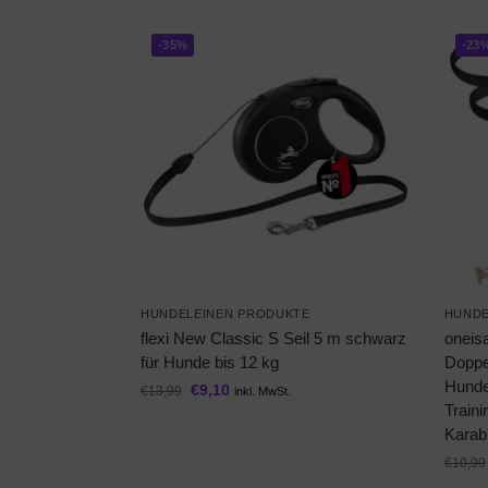
-35%
-23
HUNDELEINEN PRODUKTE
HUNDE
flexi New Classic S Seil 5 m schwarz
oneis
für Hunde bis 12 kg
Doppel
Hunde,
€
9,10
€
13,99
inkl. MwSt.
Train
Karab
€
10,99