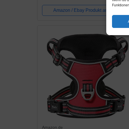
ohne Würgen, verstellbare, weich
Funktionen
gepolsterte Haustierweste mit einfachem
Amazon / Ebay Produkt ansehen*
Steuergriff...
Amazon.de