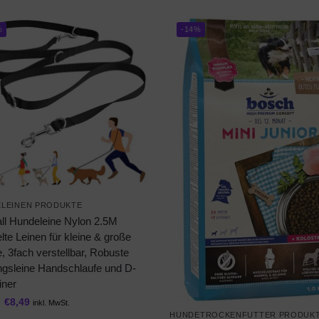
%
-14%
LEINEN PRODUKTE
all Hundeleine Nylon 2.5M
te Leinen für kleine & große
 3fach verstellbar, Robuste
ingsleine Handschlaufe und D-
iner
€
8,49
inkl. MwSt.
HUNDETROCKENFUTTER PRODUK