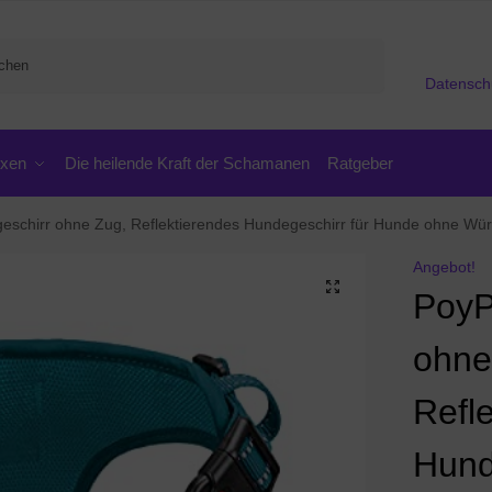
Suchen
Datensch
oxen
Die heilende Kraft der Schamanen
Ratgeber
ohne Zug, Reflektierendes Hundegeschirr für Hunde ohne Würgen, verstellbare, weich gepolsterte Haustie
Angebot!
PoyP
ohne
Refl
Hund