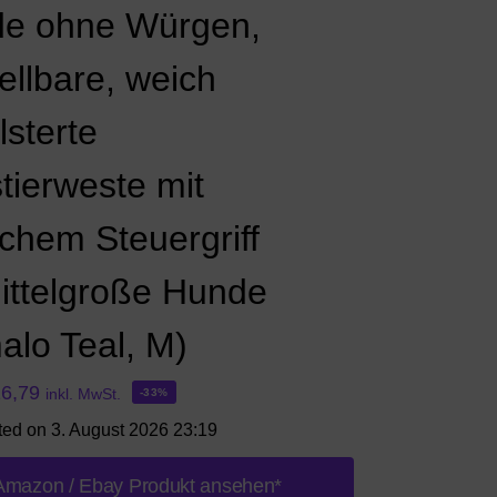
e ohne Würgen,
ellbare, weich
lsterte
tierweste mit
achem Steuergriff
mittelgroße Hunde
alo Teal, M)
16,79
inkl. MwSt.
-33%
ted on 3. August 2026 23:19
Amazon / Ebay Produkt ansehen*