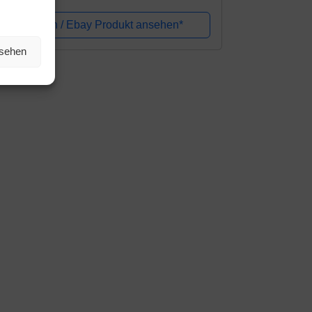
rstellbare Weste mit strapazierfähigem
iff, Hundegeschirr für große/aktive...
Amazon / Ebay Produkt ansehen*
nsehen