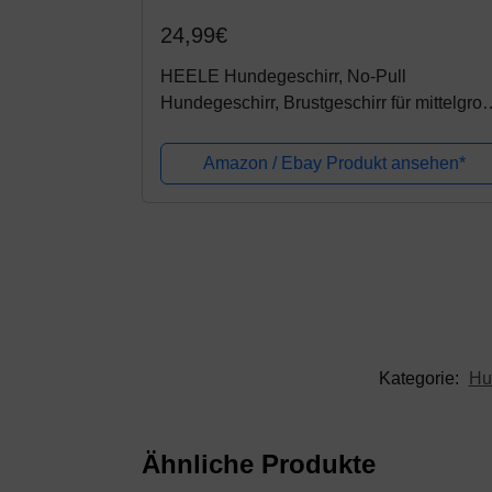
24,99€
HEELE Hundegeschirr, No-Pull
Hundegeschirr, Brustgeschirr für mittelgro
Hunde, Weich Atmungsaktiv Einstellbar
Reflektierend Hundegeschirr Anti Zug mit..
Amazon / Ebay Produkt ansehen*
Kategorie:
Hu
Ähnliche Produkte