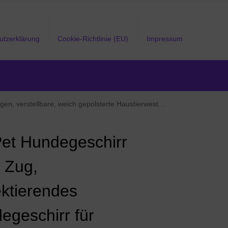
utzerklärung
Cookie-Richtlinie (EU)
Impressum
rweste mit einfachem Steuergriff für mittelgroße Hunde (Tumalo Teal, M)
et Hundegeschirr
 Zug,
ektierendes
egeschirr für