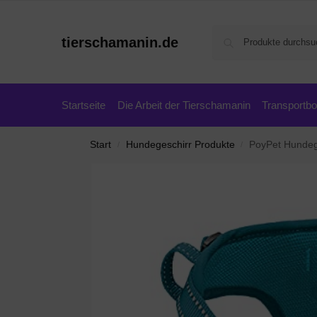
tierschamanin.de
Startseite
Die Arbeit der Tierschamanin
Transportb
Start
Hundegeschirr Produkte
PoyPet Hundegeschirr 
/
/