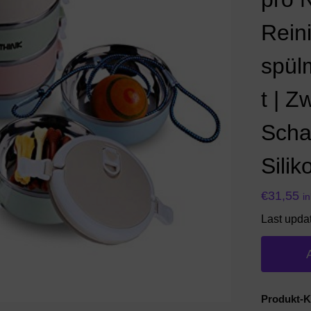
Rein
spül
t | 
Scha
Silik
€
31,55
i
Last upda
Produkt-K