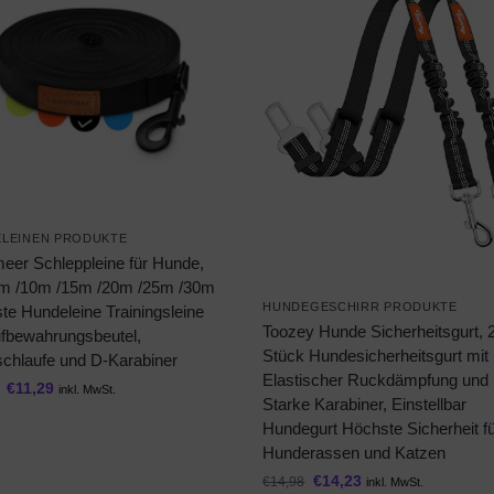
LEINEN PRODUKTE
eer Schleppleine für Hunde,
m /10m /15m /20m /25m /30m
HUNDEGESCHIRR PRODUKTE
te Hundeleine Trainingsleine
Toozey Hunde Sicherheitsgurt, 
ufbewahrungsbeutel,
Stück Hundesicherheitsgurt mit
chlaufe und D-Karabiner
Elastischer Ruckdämpfung und
€
11,29
inkl. MwSt.
Starke Karabiner, Einstellbar
Hundegurt Höchste Sicherheit fü
Hunderassen und Katzen
€
14,23
€
14,98
inkl. MwSt.