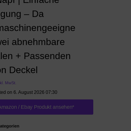
igung – Da
maschinengeeigne
Zwei abnehmbare
len + Passenden
on Deckel
nkl. MwSt.
ted on 6. August 2026 07:30
Amazon / Ebay Produkt ansehen*
ategorien