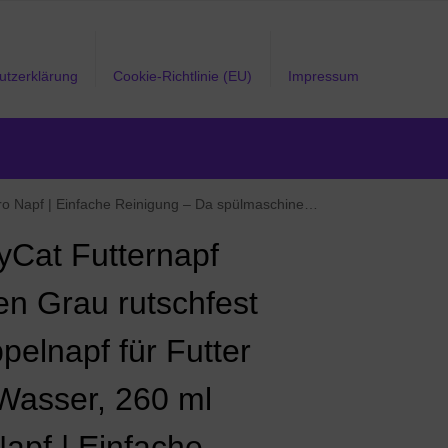
utzerklärung
Cookie-Richtlinie (EU)
Impressum
aschinengeeignet | Zwei abnehmbare Schalen + Passenden Silikon Deckel
tyCat Futternapf
en Grau rutschfest
pelnapf für Futter
Wasser, 260 ml
Napf | Einfache