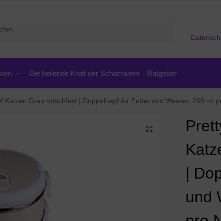
Suchen
Datensch
oxen
Die heilende Kraft der Schamanen
Ratgeber
 Grau rutschfest | Doppelnapf für Futter und Wasser, 260 ml pro Napf | Einfache Reinigung – Da spülm
Pret
Katz
| Dop
und 
pro 