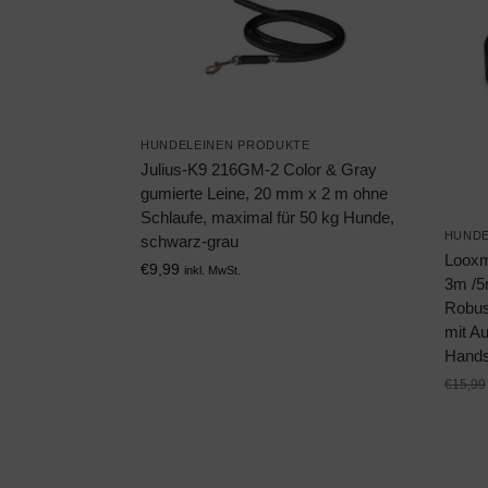
HUNDELEINEN PRODUKTE
Julius-K9 216GM-2 Color & Gray
gumierte Leine, 20 mm x 2 m ohne
Schlaufe, maximal für 50 kg Hunde,
HUNDE
schwarz-grau
Looxm
€
9,99
inkl. MwSt.
3m /5
Robus
mit A
Hands
€
15,99