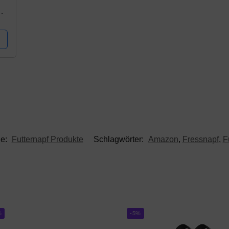
 g
ie:
Futternapf Produkte
Schlagwörter:
Amazon
,
Fressnapf
,
F
%
-5%