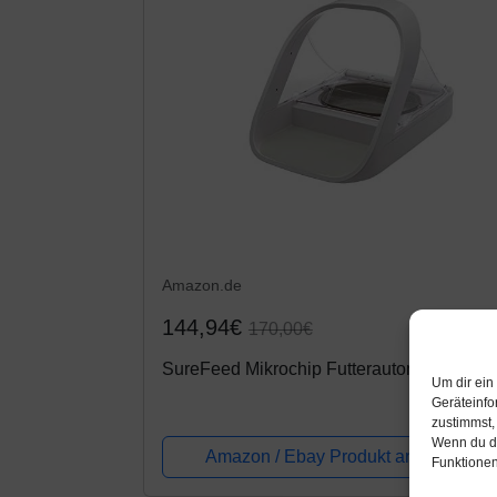
Amazon.de
144,94€
170,00€
SureFeed Mikrochip Futterautomat
Um dir ein
Geräteinfo
zustimmst,
Wenn du de
Amazon / Ebay Produkt ansehen*
Funktionen