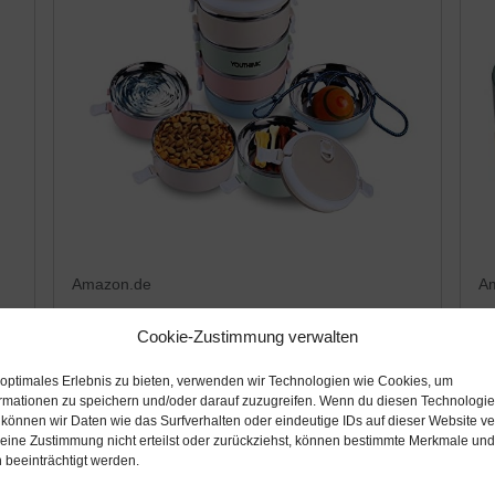
Amazon.de
A
31,55€
3
Cookie-Zustimmung verwalten
Reisenäpfe Hundenapf Katzennapf aus
S
 optimales Erlebnis zu bieten, verwenden wir Technologien wie Cookies, um
Edelstahl Auslaufsicher Tragbar Futternapf
Fu
rmationen zu speichern und/oder darauf zuzugreifen. Wenn du diesen Technologi
Näpfe für Hunde Katze (Mix Farb)
u
 können wir Daten wie das Surfverhalten oder eindeutige IDs auf dieser Website ve
ine Zustimmung nicht erteilst oder zurückziehst, können bestimmte Merkmale und
Amazon / Ebay Produkt ansehen*
 beeinträchtigt werden.