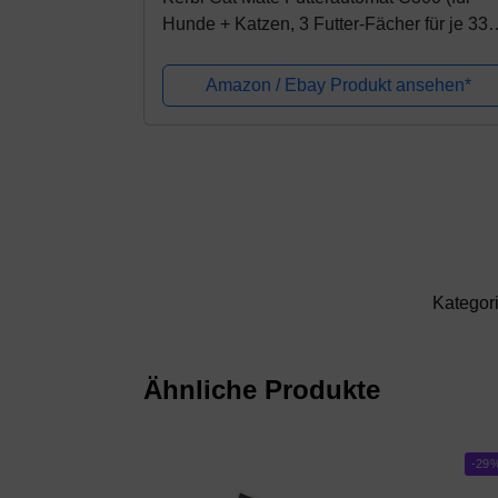
Hunde + Katzen, 3 Futter-Fächer für je 330
Tierfutter, mit Kühlakku für frisches Futter,
Napf + Deckel...
Amazon / Ebay Produkt ansehen*
Kategor
Ähnliche Produkte
-29