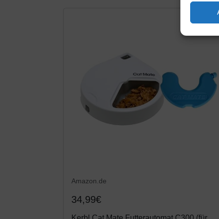
Amazon.de
34,99€
Kerbl Cat Mate Futterautomat C300 (für