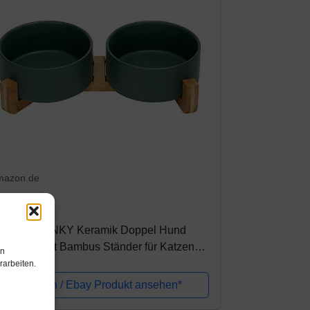
mazon.de
9,99€
PUNKYJUNKY Keramik Doppel Hund
tternapf mit Bambus Ständer für Katzen
en
nd Hunde (850ml, Grün)
rarbeiten.
Amazon / Ebay Produkt ansehen*