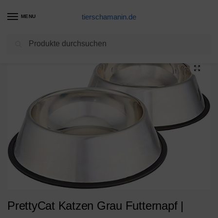
tierschamanin.de
MENU
Suchen
Start
Futternapf Produkte
PrettyCat Katzen Grau Futternapf | rutschfest | Doppelnapf für Futter und Wasser, 260 ml pro Napf | Einfache Reinigung – Da spülmaschinengeeignet | Zwei abnehmbare Schalen + Passenden Silikon Deckel
/
/
PrettyCat Katzen Grau Futternapf |