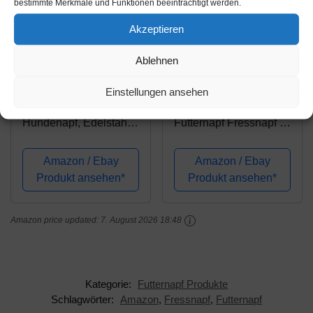
bestimmte Merkmale und Funktionen beeinträchtigt werden.
Akzeptieren
Amazon.de
Amazon.de
Ablehnen
13,22€
21,79€
23,09€
Einstellungen ansehen
Amazon Basics
Navaris 2X Hundenapf
Hundenapf, Edelstahl,
Futternapf Fressnapf -
2er Pack, 946ml
Futterschüssel Napf
Set für Hunde Katzen -
Amazon / Ebay
Amazon / Ebay
Näpfe mit Silikon
Produkt ansehen*
Produkt ansehen*
Boden -
spülmaschinenfest
Amazon price updated:
7. August 2026 18:48
rutschfest
Kategorie:
Futternapf Produkte
Schlagwörter:
Amazon
,
Fressnapf
,
Futternapf