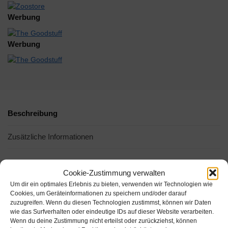
Werbung
Werbung
Beschreibung
Zusätzliche Informationen
-5%
Cookie-Zustimmung verwalten
Um dir ein optimales Erlebnis zu bieten, verwenden wir Technologien wie
Cookies, um Geräteinformationen zu speichern und/oder darauf
zuzugreifen. Wenn du diesen Technologien zustimmst, können wir Daten
wie das Surfverhalten oder eindeutige IDs auf dieser Website verarbeiten.
Wenn du deine Zustimmung nicht erteilst oder zurückziehst, können