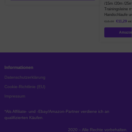
/15m /20m /25m
Trainingsleine 
Handschlaufe u
€
11,29
€
15,99
ink
Amazon
Informationen
Datenschutzerklärung
Cookie-Richtlinie (EU)
Impressum
*Als Affiliate- und -Ebay/Amazon-Partner verdiene ich an
qualifizierten Käufen.
2020 – Alle Rechte vorbehalten.