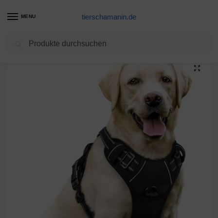
tierschamanin.de
MENU
Suchen
Start
Hundegeschirr Produkte
rabbitgoo No-Pull Hundegeschirr atmungsaktiv Brustgeschirr Geschirr für Hunde Welpengeschirr Reflexstreifen Sichere Führung Einstellbar Weich Schwarz L
/
/