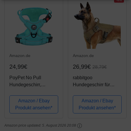
-6%
Weich Schwarz L
Outdoor,...
Amazon.de
Amazon.de
24,99€
26,99€
28,79€
PoyPet No Pull
rabbitgoo
Hundegeschirr,
Hundegeschirr für
Reflektierendes
Große Hunde
Hundegeschirr für
Taktische
Amazon / Ebay
Amazon / Ebay
Hunde ohne Choke,
Hundegeschirrweste
Produkt ansehen*
Produkt ansehen*
Weich gepolsterte
mit Griff No Pull
Haustierweste mit Easy
Sicherheitsgeschirr
Amazon price updated:
5. August 2026 20:08
Control Griff(Mint Blau
Verstellbares