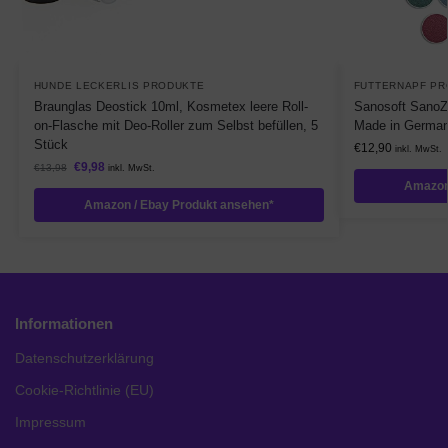
HUNDE LECKERLIS PRODUKTE
FUTTERNAPF P
Braunglas Deostick 10ml, Kosmetex leere Roll-
Sanosoft SanoZ
on-Flasche mit Deo-Roller zum Selbst befüllen, 5
Made in German
Stück
€
12,90
inkl. MwSt.
€
9,98
€
13,98
inkl. MwSt.
Amazon
Amazon / Ebay Produkt ansehen*
Informationen
Datenschutzerklärung
Cookie-Richtlinie (EU)
Impressum