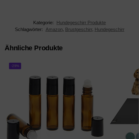
Passender...
Gepolstert
Brustgeschirr
Zuggeschirr
Kategorie:
Hundegeschirr Produkte
Schlagwörter:
Amazon
,
Brustgeschirr
,
Hundegeschirr
Ähnliche Produkte
-29%