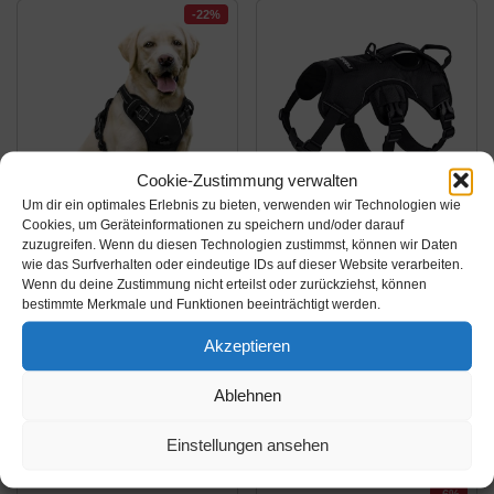
-22%
Cookie-Zustimmung verwalten
Um dir ein optimales Erlebnis zu bieten, verwenden wir Technologien wie
Amazon.de
Amazon.de
Cookies, um Geräteinformationen zu speichern und/oder darauf
zuzugreifen. Wenn du diesen Technologien zustimmst, können wir Daten
16,98€
34,99€
wie das Surfverhalten oder eindeutige IDs auf dieser Website verarbeiten.
21,99€
Wenn du deine Zustimmung nicht erteilst oder zurückziehst, können
bestimmte Merkmale und Funktionen beeinträchtigt werden.
rabbitgoo No-Pull
rabbitgoo No-Pull
Hundegeschirr
Hundegeschirr mit
Akzeptieren
atmungsaktiv
Tragegriff für
Brustgeschirr Geschirr
Mittlegroße Große
Amazon / Ebay
Amazon / Ebay
Ablehnen
für Hunde
Hunde Brustgeschirr
Produkt ansehen*
Produkt ansehen*
Welpengeschirr
Reflektierendes
Einstellungen ansehen
Reflexstreifen Sichere
Geschirr Verstellbare
Führung Einstellbar
Hundeweste für