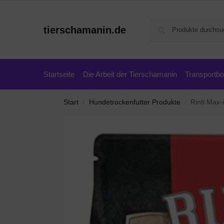
tierschamanin.de
Startseite
Die Arbeit der Tierschamanin
Transportb
Start
Hundetrockenfutter Produkte
Rinti Max
/
/