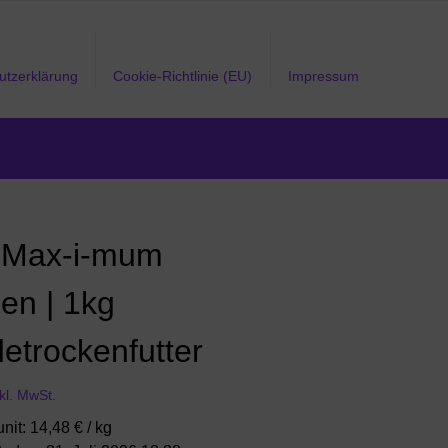
utzerklärung
Cookie-Richtlinie (EU)
Impressum
i Max-i-mum
en | 1kg
etrockenfutter
nkl. MwSt.
unit: 14,48 € / kg