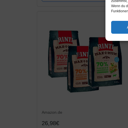
zustimmst,
Wenn du de
Funktionen
Amazon.de
26,98€