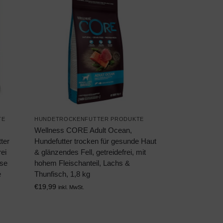
TE
HUNDETROCKENFUTTER PRODUKTE
Wellness CORE Adult Ocean,
ter
Hundefutter trocken für gesunde Haut
rei
& glänzendes Fell, getreidefrei, mit
üse
hohem Fleischanteil, Lachs &
e
Thunfisch, 1,8 kg
€
19,99
inkl. MwSt.