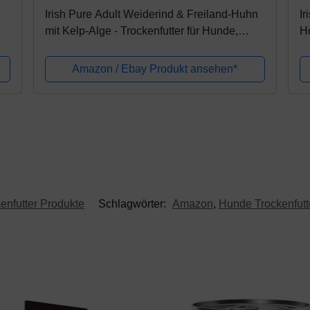
Irish Pure Adult Weiderind & Freiland-Huhn
Ir
mit Kelp-Alge - Trockenfutter für Hunde,
Ho
Hoher Fleischanteil, Vitamine, Getreidefrei,
Se
Sensitiv,...
al
Amazon / Ebay Produkt ansehen*
enfutter Produkte
Schlagwörter:
Amazon
,
Hunde Trockenfutt