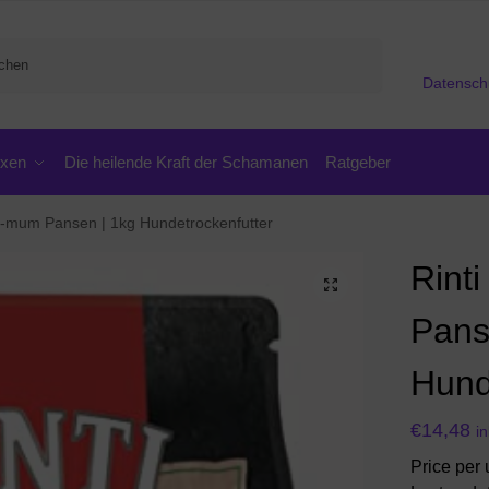
Suchen
Datensch
oxen
Die heilende Kraft der Schamanen
Ratgeber
-i-mum Pansen | 1kg Hundetrockenfutter
Rint
Pans
Hund
€
14,48
i
Price per 