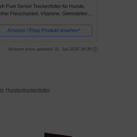
ish Pure Senior Trockenfutter für Hunde,
her Fleischanteil, Vitamine, Getreidefrei,
nsitiv, Hundetrockenfutter, Hundefutter für
le Rassen (4kg)
Amazon / Ebay Produkt ansehen*
Amazon price updated:
31. Juli 2026 18:38
er
,
Hundentrockenfutter