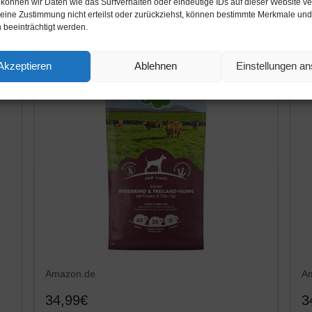
 können wir Daten wie das Surfverhalten oder eindeutige IDs auf dieser Website ve
ine Zustimmung nicht erteilst oder zurückziehst, können bestimmte Merkmale und
 beeinträchtigt werden.
Akzeptieren
Ablehnen
Einstellungen a
Amazon.de
A
34,99€
3