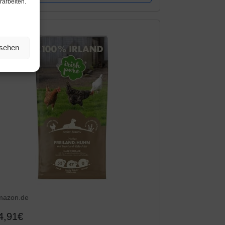
rarbeiten.
nsehen
mazon.de
4,91€