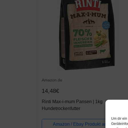
Amazon.de
14,48€
Rinti Max-i-mum Pansen | 1kg
Hundetrockenfutter
Um dir ein
Geräteinfo
Amazon / Ebay Produkt ansehen*