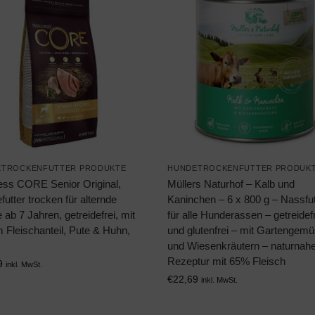
ETROCKENFUTTER PRODUKTE
HUNDETROCKENFUTTER PRODUK
ess CORE Senior Original,
Müllers Naturhof – Kalb und
utter trocken für alternde
Kaninchen – 6 x 800 g – Nassfut
ab 7 Jahren, getreidefrei, mit
für alle Hunderassen – getreidef
 Fleischanteil, Pute & Huhn,
und glutenfrei – mit Gartengem
und Wiesenkräutern – naturnah
Rezeptur mit 65% Fleisch
9
inkl. MwSt.
€
22,69
inkl. MwSt.