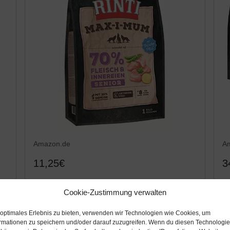
Amazon.de
A
11,25€
3
Rinti Max-i-mum Senior | 1kg
R
Cookie-Zustimmung verwalten
Hundetrockenfutter
G
H
 optimales Erlebnis zu bieten, verwenden wir Technologien wie Cookies, um
rmationen zu speichern und/oder darauf zuzugreifen. Wenn du diesen Technologi
Amazon / Ebay Produkt ansehen*