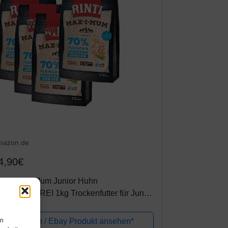
mazon.de
4,90€
inti Max-i-Mum Junior Huhn
ETREIDEFREI 1kg Trockenfutter für Junge
unde Größe 4 x 1kg
en
Amazon / Ebay Produkt ansehen*