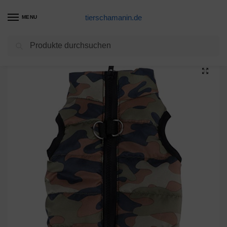
tierschamanin.de
MENU
Suchen
Start
Hundegeschirr Produkte
ROSENICE Hundejacke Winterjacken Hundemantel Baumwolle Hundegeschirr Größe S (Tarnung)
/
/