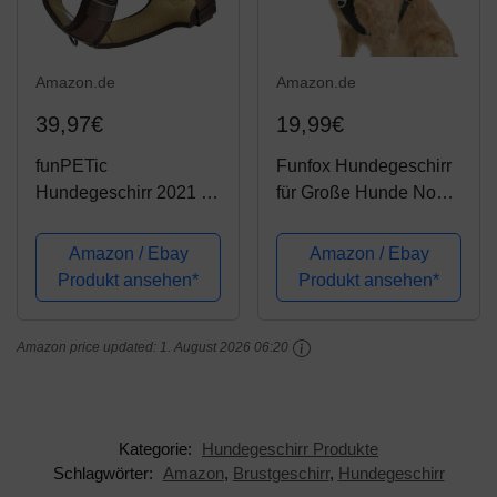
Amazon.de
Amazon.de
39,97€
19,99€
funPETic
Funfox Hundegeschirr
Hundegeschirr 2021 -
für Große Hunde No
Anti-Zug Geschirr,
Pull Geschirr
reflektierend, gepolstert
Einstellbar Anti Zug
Amazon / Ebay
Amazon / Ebay
und atmungsaktiv -
Sicherheitsgeschirr
Produkt ansehen*
Produkt ansehen*
Brustgeschirr für kleine,
Mittlere Hunde
mittelgroße und große
Brustgeschirr Hund
Amazon price updated:
1. August 2026 06:20
Hunde (M)
Groß Atmungsaktiv
Dog...
Kategorie:
Hundegeschirr Produkte
Schlagwörter:
Amazon
,
Brustgeschirr
,
Hundegeschirr