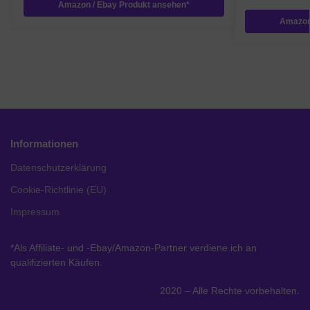
Amazon / Ebay Produkt ansehen*
Amazon
Informationen
Datenschutzerklärung
Cookie-Richtlinie (EU)
Impressum
*Als Affiliate- und -Ebay/Amazon-Partner verdiene ich an
qualifizierten Käufen.
2020 – Alle Rechte vorbehalten.