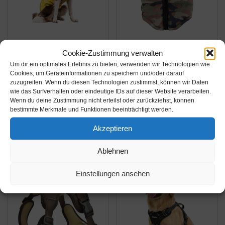
Amazon.de
Amazon.de
Cookie-Zustimmung verwalten
39,22€
14,69€
Um dir ein optimales Erlebnis zu bieten, verwenden wir Technologien wie
Cookies, um Geräteinformationen zu speichern und/oder darauf
Trixie 67977
ROSENICE
zuzugreifen. Wenn du diesen Technologien zustimmst, können wir Daten
wie das Surfverhalten oder eindeutige IDs auf dieser Website verarbeiten.
Regenmantel Vimy,
Hundejacke
Wenn du deine Zustimmung nicht erteilst oder zurückziehst, können
310 g, gelb
Winterjacken
bestimmte Merkmale und Funktionen beeinträchtigt werden.
Hundemantel
Amazon / Ebay
Amazon / Ebay
Akzeptieren
Baumwolle
Produkt ansehen*
Produkt ansehen*
Hundegeschirr Größe
Ablehnen
S (Tarnung)
Einstellungen ansehen