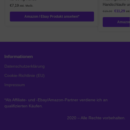
Handschlaufe u
€
7,19
inkl. MwSt.
€
11,29
€
15,99
ink
Amazon / Ebay Produkt ansehen*
Amazon
Informationen
Datenschutzerklärung
Cookie-Richtlinie (EU)
Impressum
*Als Affiliate- und -Ebay/Amazon-Partner verdiene ich an
qualifizierten Käufen.
2020 – Alle Rechte vorbehalten.