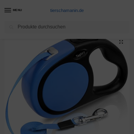
tierschamanin.de
MENU
Suchen
Start
Hundeleinen Produkte
Schleppleine für Hunde, 15m Hundeleine – ÜbungsleineTrainingsleine Langlaufleine
/
/