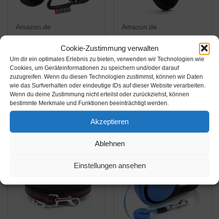
Amazon.de
Amazon.de
19,94€
47,79€
25,94€
58,36€
Cookie-Zustimmung verwalten
Um dir ein optimales Erlebnis zu bieten, verwenden wir Technologien wie
HUND IST KÖNIG®
flexi Giant Professional
Cookies, um Geräteinformationen zu speichern und/oder darauf
Schleppleine für
L Gurt 10 m für Hunde
zuzugreifen. Wenn du diesen Technologien zustimmst, können wir Daten
wie das Surfverhalten oder eindeutige IDs auf dieser Website verarbeiten.
Hunde - Lange
bis 50 kg
Wenn du deine Zustimmung nicht erteilst oder zurückziehst, können
Hundeleine 5m / 10m /
Amazon / Ebay
Amazon / Ebay
bestimmte Merkmale und Funktionen beeinträchtigt werden.
15m / 20m mit
Produkt ansehen*
Produkt ansehen*
Akzeptieren
Griffpolster - Robuste
Laufleine für Hunde mit
Ablehnen
Sicherheitskarabiner
-15%
für...
Einstellungen ansehen