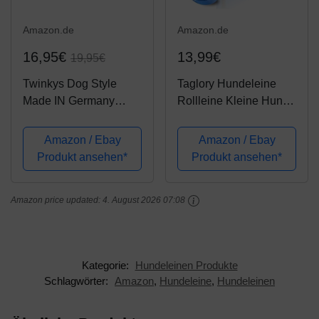
Amazon.de
Amazon.de
16,95€
13,99€
19,95€
Twinkys Dog Style
Taglory Hundeleine
Made IN Germany
Rollleine Kleine Hunde
Schleppleine
und Mittelgroße Hunde
Hundeleine gummiert
bis 20 kg, Anti-Rutsch
Amazon / Ebay
Amazon / Ebay
20 mm breit für Hunde
Griff, Sicheres
Produkt ansehen*
Produkt ansehen*
bis 50 kg - OHNE
Bremssystem, Blau
Handschlaufe 5 Meter
Roll-Leine 5m
Amazon price updated:
4. August 2026 07:08
Schwarz Rot
Kategorie:
Hundeleinen Produkte
Schlagwörter:
Amazon
,
Hundeleine
,
Hundeleinen