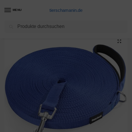
tierschamanin.de
MENU
Suchen
Start
Hundeleinen Produkte
Schleppleine für Hunde, 3m /5m /10m /15m /20m /33m Nylon Hundeleine mit Robuste & Wetterfeste, Trainingsleine mit D-Karabiner und Griffpolster für Große bis Kleine Hunde (10m, Blue)
/
/