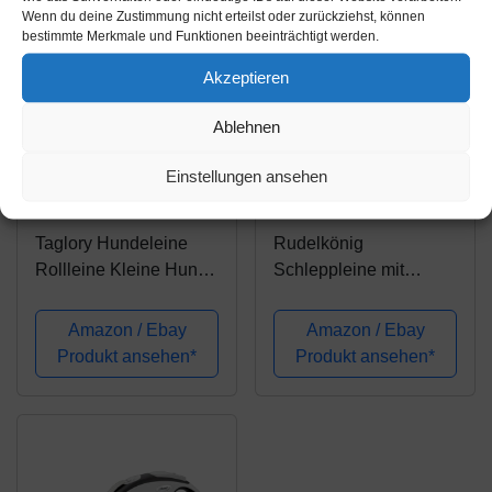
Wenn du deine Zustimmung nicht erteilst oder zurückziehst, können
bestimmte Merkmale und Funktionen beeinträchtigt werden.
Akzeptieren
Ablehnen
Amazon.de
Amazon.de
Einstellungen ansehen
13,99€
16,95€
22,95€
Taglory Hundeleine
Rudelkönig
Rollleine Kleine Hunde
Schleppleine mit
und Mittelgroße Hunde
Griffpolsterung - 5m /
bis 20 kg, Anti-Rutsch
10m / 15m / 20m -
Amazon / Ebay
Amazon / Ebay
Griff, Sicheres
Robuste & wetterfeste
Produkt ansehen*
Produkt ansehen*
Bremssystem, Blau
Hundeleine für eine
Roll-Leine 5m
erfolgreiche
Hundeerziehung