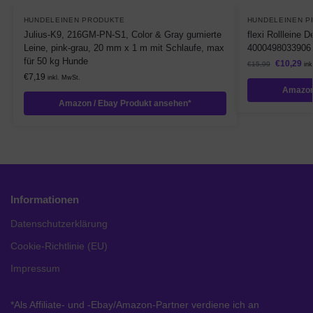
HUNDELEINEN PRODUKTE
HUNDELEINEN P
Julius-K9, 216GM-PN-S1, Color & Gray gumierte
flexi Rollleine 
Leine, pink-grau, 20 mm x 1 m mit Schlaufe, max
4000498033906
für 50 kg Hunde
€
10,29
€
15,99
ink
€
7,19
inkl. MwSt.
Amazon
Amazon / Ebay Produkt ansehen*
Informationen
Datenschutzerklärung
Cookie-Richtlinie (EU)
Impressum
*Als Affiliate- und -Ebay/Amazon-Partner verdiene ich an