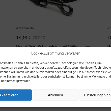
Amazon.de
A
14,95€
1
20,95€
Rudelkönig Schleppleine mit Griffpolsterung
Ru
- 5m / 10m / 15m / 20m - Robuste &
- 
Cookie-Zustimmung verwalten
wetterfeste Hundeleine für eine erfolgreiche
Hu
 optimales Erlebnis zu bieten, verwenden wir Technologien wie Cookies, um
Hundeerziehung
H
Amazon / Ebay Produkt ansehen*
rmationen zu speichern und/oder darauf zuzugreifen. Wenn du diesen Technologi
 können wir Daten wie das Surfverhalten oder eindeutige IDs auf dieser Website ve
ine Zustimmung nicht erteilst oder zurückziehst, können bestimmte Merkmale und
 beeinträchtigt werden.
20%
Akzeptieren
Ablehnen
Einstellungen a