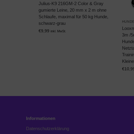
Julius-K9 216GM-2 Color & Gray
gumierte Leine, 20 mm x 2 m ohne
Schlaufe, maximal für 50 kg Hunde,
HUNDE
schwarz-grau
Looxm
€
9,99
inkl. MwSt.
3m /5
Hunde
Netzt
Traini
Klein
€
10,9
Informationen
Datenschutzerklärung