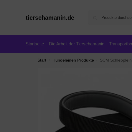
tierschamanin.de
Startseite
Die Arbeit der Tierschamanin
Transportb
Start
Hundeleinen Produkte
SCM Schleppleine
/
/