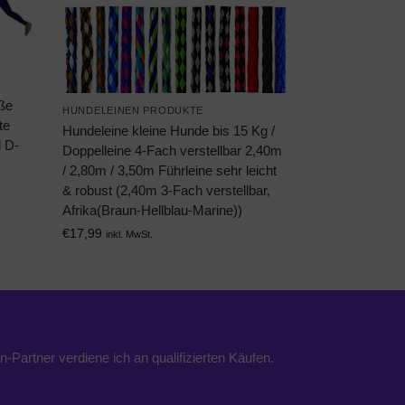
oße
HUNDELEINEN PRODUKTE
te
Hundeleine kleine Hunde bis 15 Kg /
d D-
Doppelleine 4-Fach verstellbar 2,40m
/ 2,80m / 3,50m Führleine sehr leicht
& robust (2,40m 3-Fach verstellbar,
Afrika(Braun-Hellblau-Marine))
€
17,99
inkl. MwSt.
n-Partner verdiene ich an qualifizierten Käufen.