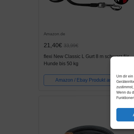
Amazon.de
21,40€
33,99€
flexi New Classic L Gurt 8 m schwarz für
Hunde bis 50 kg
Um dir ein
Amazon / Ebay Produkt ansehen*
Geräteinfo
zustimmst,
Wenn du de
Funktionen
-