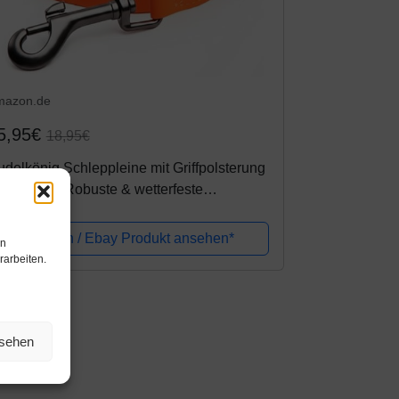
mazon.de
5,95€
18,95€
delkönig Schleppleine mit Griffpolsterung
5m / 10m - Robuste & wetterfeste
ndeleine für eine erfolgreiche
undeerziehung
Amazon / Ebay Produkt ansehen*
en
rarbeiten.
nsehen