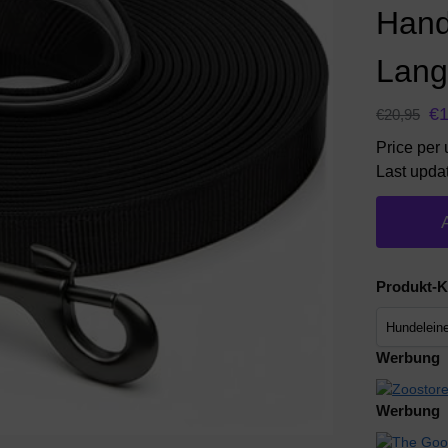
Hand
Lang
€
€
20,95
Price per 
Last upda
Produkt-K
Werbung
Werbung