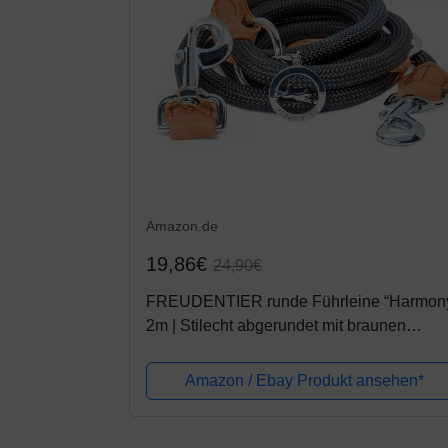
Amazon.de
19,86€
24,90€
FREUDENTIER runde Führleine “Harmon
2m | Stilecht abgerundet mit braunen
Lederelementen | 3-Fach-Verstellbar |
Hundeleine für mittelgroße & große Hunde
Amazon / Ebay Produkt ansehen*