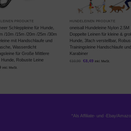
LEINEN PRODUKTE
HUNDELEINEN PRODUKTE
eer Schleppleine für Hunde,
oneisall Hundeleine Nylon 2.5M
m /10m /15m /20m /25m /30m
Doppelte Leinen für kleine & gr
leine mit Handschlaufe und
Hunde, 3fach verstellbar, Robus
asche, Wasserdicht
Trainingsleine Handschlaufe un
ngsleine für Große Mittlere
Karabiner
e Hunde, Robuste Leine
€
8,49
€
10,99
inkl. MwSt.
9
inkl. MwSt.
*Als Affiliate- und -Ebay/Amazo