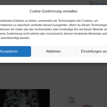
Cookie-Zustimmung verwalten
 optimales Erlebnis zu bieten, verwenden wir Technologien wie Cookies, um
rmationen zu speichern und/oder darauf zuzugreifen. Wenn du diesen Technologi
Beschreibung
 können wir Daten wie das Surfverhalten oder eindeutige IDs auf dieser Website ve
ine Zustimmung nicht erteilst oder zurückziehst, können bestimmte Merkmale und
 beeinträchtigt werden.
Akzeptieren
Ablehnen
Einstellungen a
rie:
Futternapf Produkte
Schlagwörter:
Ebay
,
Fressnapf
,
Fut