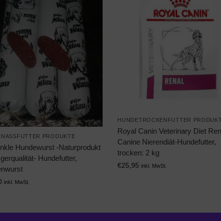
HUNDETROCKENFUTTER PRODUK
Royal Canin Veterinary Diet Ren
NASSFUTTER PRODUKTE
Canine Nierendiät-Hundefutter,
unkle Hundewurst -Naturprodukt
trocken: 2 kg
gerqualität- Hundefutter,
€
25,95
inkl. MwSt.
enwurst
0
inkl. MwSt.