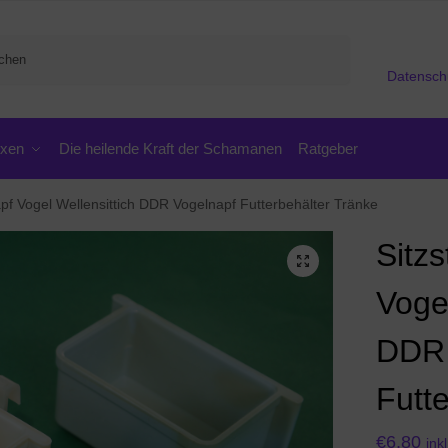
Suchen
Datensch
oxen
Die heilende Kraft der Schamanen
Ratgeber
apf Vogel Wellensittich DDR Vogelnapf Futterbehälter Tränke
Sitz
Vogel
DDR 
Futt
€
6,80
ink