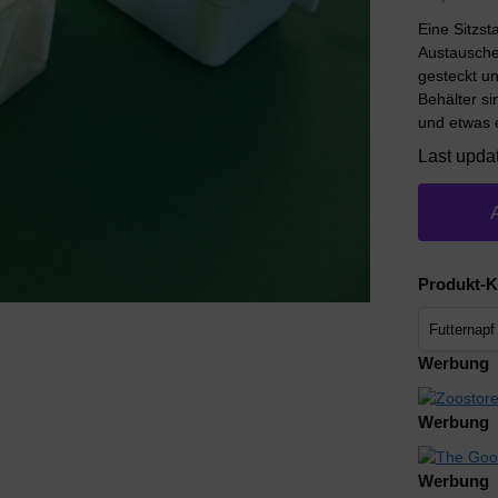
Eine Sitzs
Austauschen
gesteckt u
Behälter si
und etwas 
Last upda
Produkt-K
Werbung
Werbung
Werbung