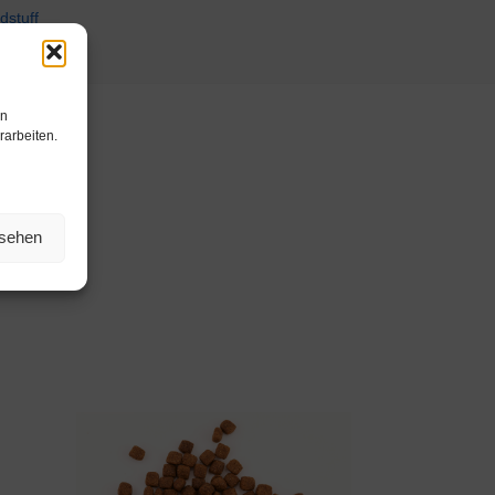
en
rarbeiten.
nsehen
ternapf