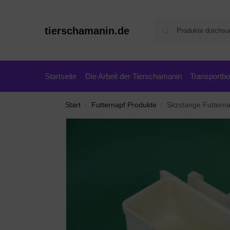
tierschamanin.de
Startseite
Die Arbeit der Tierschamanin
Transportb
Start
Futternapf Produkte
Sitzstange Futtern
/
/