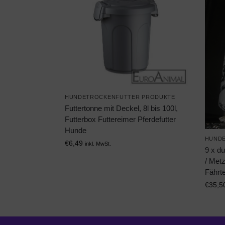
HUNDETROCKENFUTTER PRODUKTE
Futtertonne mit Deckel, 8l bis 100l,
Futterbox Futtereimer Pferdefutter
Hunde
HUNDE
€
6,49
inkl. MwSt.
9 x d
/ Metz
Fährt
€
35,5