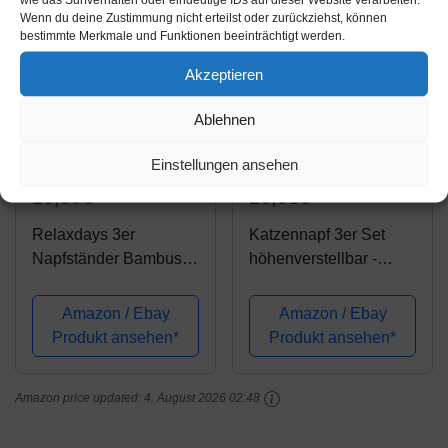
Wenn du deine Zustimmung nicht erteilst oder zurückziehst, können
bestimmte Merkmale und Funktionen beeinträchtigt werden.
Akzeptieren
Ablehnen
Amazon.de
Amazon.de
Einstellungen ansehen
16,99€
26,98€
Relaxdays 3er
Katzennapf 3er Set
Napfständer Bambus,
höhenverstellbar -
Keramikschalen
Erhöht Futterstation
Wasser & Futter,
Katzen 3 Näpfe -
Amazon / Ebay
Amazon / Ebay
spülmaschinenfest,
Futterbar mit Holz
Produkt ansehen*
Produkt ansehen*
Napfbar Katzen, kleine
Ständer - Futternapf mit
Hunde, natur, L
3 Edelstahl Näpfe für
Amazon price updated:
4. August 2026 02:48
Katzen, kleine...