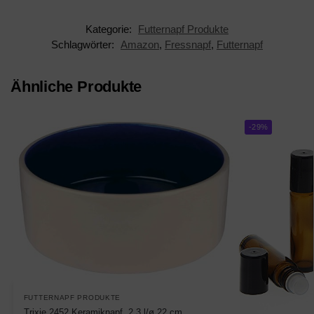
Kategorie:
Futternapf Produkte
Schlagwörter:
Amazon
,
Fressnapf
,
Futternapf
Ähnliche Produkte
-29%
FUTTERNAPF PRODUKTE
Trixie 2452 Keramiknapf, 2,3 l/ø 22 cm,