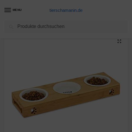
tierschamanin.de
MENU
Suchen
Start
Futternapf Produkte
Smartweb 3er Futterstation Futternapf Hunde Katze Tiernapf je 300ml Katzennapf Grau Hundenapf Fressnapf Napf Unterlage Schale für Ordnung und Sauberkeit an einem Platz
/
/