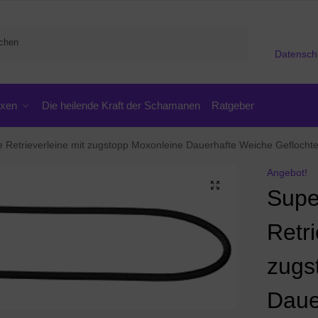
Suchen
Datensch
oxen
Die heilende Kraft der Schamanen
Ratgeber
rieverleine mit zugstopp Moxonleine Dauerhafte Weiche Geflochten mit Halsband Einste
Angebot!
Supe
Retri
zugs
Daue