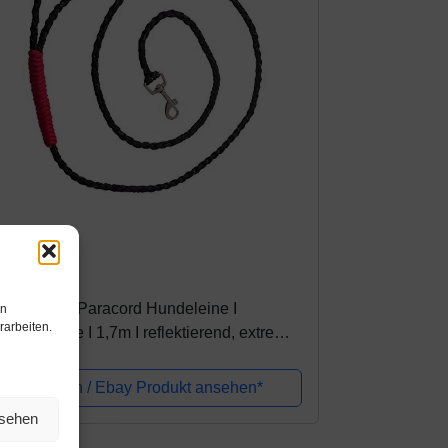
mazon.de
4,99€
lden Pets Paracord Hundeleine I
en
rarbeiten.
ndschlaufe I 1,7m I reflektierend, extrem
icht & robust I geflochtene hochwertige
hrleine I kleine - große Hunde I +...
Amazon / Ebay Produkt ansehen*
nsehen