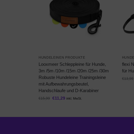
HUNDELEINEN PRODUKTE
HUNDE
Looxmeer Schleppleine für Hunde,
flexi
3m /5m /10m /15m /20m /25m /30m
für Hu
Robuste Hundeleine Trainingsleine
€
13,99
mit Aufbewahrungsbeutel,
Handschlaufe und D-Karabiner
€
11,29
€
15,99
inkl. MwSt.