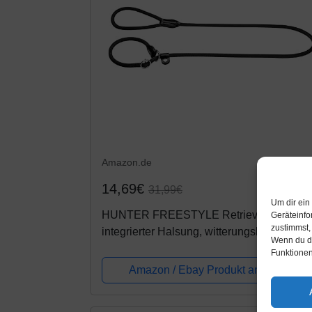
Amazon.de
14,69€
31,99€
Um dir ein
HUNTER FREESTYLE Retriever-Leine, m
Geräteinfo
zustimmst,
integrierter Halsung, witterungsbeständig,
Wenn du de
1,0 x 170 cm, schwarz
Funktionen
Amazon / Ebay Produkt ansehen*