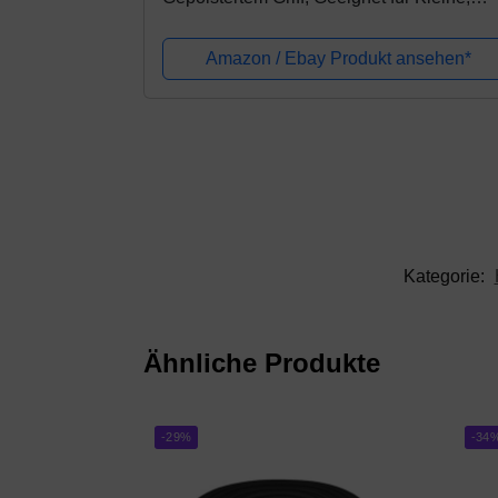
mittlere und große Hunde und Katzen - 1,
m Schwarz
Amazon / Ebay Produkt ansehen*
Kategorie:
Ähnliche Produkte
-29%
-34