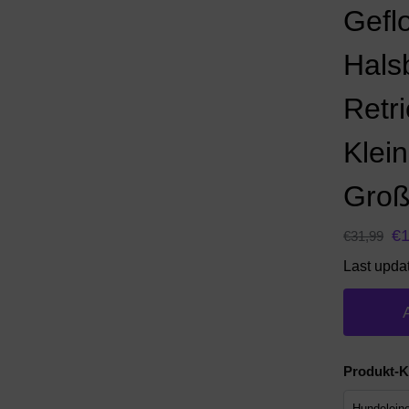
Gefl
Hals
Retri
Klein
Groß
€
€
31,99
Last upda
Produkt-K