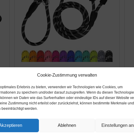
Amazon.de
A
Cookie-Zustimmung verwalten
14,99€
1
 optimales Erlebnis zu bieten, verwenden wir Technologien wie Cookies, um
it
TagME Retrieverleine mit
Go
rmationen zu speichern und/oder darauf zuzugreifen. Wenn du diesen Technologi
 können wir Daten wie das Surfverhalten oder eindeutige IDs auf dieser Website ve
Zugstopp,Reflektierende Seilleine 185 cm
Ha
ine Zustimmung nicht erteilst oder zurückziehst, können bestimmte Merkmale und
Moxonleine ,Weicher gepolsterter
le
 beeinträchtigt werden.
Griff,12mm für Große Hunde,Schwarz
Fü
Amazon / Ebay Produkt ansehen*
Akzeptieren
Ablehnen
Einstellungen a