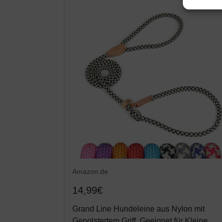
Amazon.de
14,99€
Grand Line Hundeleine aus Nylon mit
Gepolstertem Griff, Geeignet für Kleine,