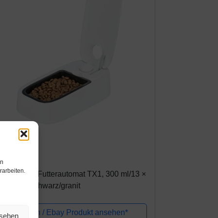
mazon.de
8,72€
en
rarbeiten.
ixie 24371 Futterautomat TX1, 300 ml/13 ×
× 24 cm, schwarz/granit
Amazon / Ebay Produkt ansehen*
nsehen