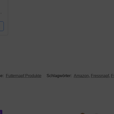
t)
ie:
Futternapf Produkte
Schlagwörter:
Amazon
,
Fressnapf
,
F
%