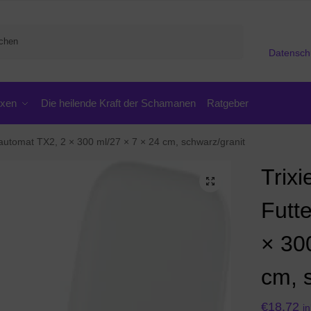
Suchen
Datensch
oxen
Die heilende Kraft der Schamanen
Ratgeber
rautomat TX2, 2 × 300 ml/27 × 7 × 24 cm, schwarz/granit
Trix
Futt
× 30
cm, 
€
18,72
i