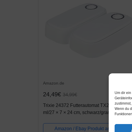
Amazon.de
Um dir ein
24,49€
34,99€
Geräteinfo
zustimmst,
Trixie 24372 Futterautomat TX2, 2 × 300
Wenn du de
ml/27 × 7 × 24 cm, schwarz/granit
Funktionen
Amazon / Ebay Produkt ansehen*