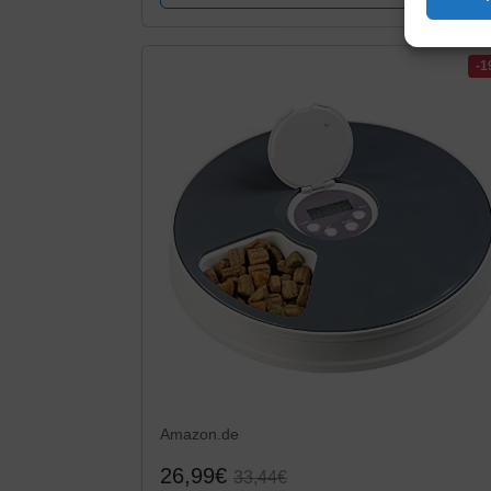
-
Amazon.de
26,99€
33,44€