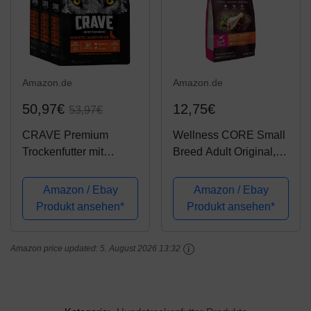
Amazon.de
Amazon.de
50,97€
12,75€
53,97€
CRAVE Premium
Wellness CORE Small
Trockenfutter mit
Breed Adult Original,
Truthahn & Huhn für
Hundefutter trocken für
Hunde – Getreidefreies
kleine Hunde,
Amazon / Ebay
Amazon / Ebay
Adult Hundefutter mit
getreidefrei, mit hohem
Produkt ansehen*
Produkt ansehen*
hohem Proteingehalt –
Fleischanteil, Pute &
Großpackung – 3 x 2.8
Huhn, 1,5 kg
Amazon price updated:
5. August 2026 13:32
k g