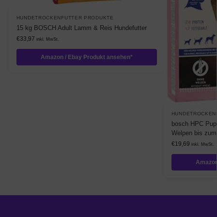
HUNDETROCKENFUTTER PRODUKTE
15 kg BOSCH Adult Lamm & Reis Hundefutter
€
33,97
inkl. MwSt.
Amazon / Ebay Produkt ansehen*
HUNDETROCKEN
bosch HPC Puppy
Welpen bis zum 
€
19,69
inkl. MwSt.
Amazon