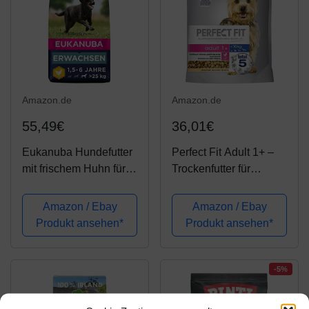
Amazon.de
Amazon.de
55,49€
36,01€
Eukanuba Hundefutter
Perfect Fit Adult 1+ –
mit frischem Huhn für
Trockenfutter für
große Rassen,
erwachsene Hunde
Premium Trockenfutter
unter 10 kg – Reich an
Amazon / Ebay
Amazon / Ebay
für ausgewachsene
Huhn – Unterstützt die
Produkt ansehen*
Produkt ansehen*
Hunde, 15 kg
Vitalität von kleinen
Hunden – 5 x 825 g
-5%