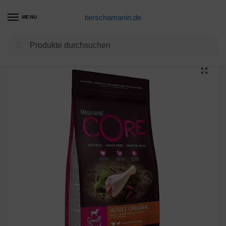
tierschamanin.de
MENU
Suchen
Start
Hundetrockenfutter Produkte
Wellness CORE Small Breed Adult Original, Hundefutter trocken für kleine Hunde, getreidefrei, mit hohem Fleischanteil, Pute & Huhn, 1,5 kg
/
/