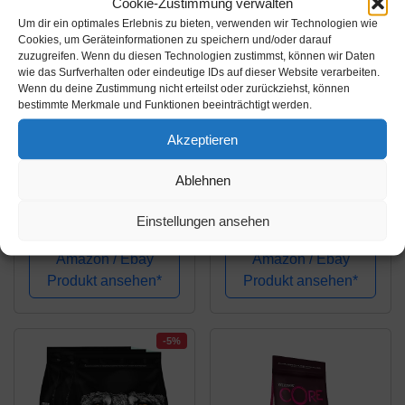
Cookie-Zustimmung verwalten
Um dir ein optimales Erlebnis zu bieten, verwenden wir Technologien wie
Cookies, um Geräteinformationen zu speichern und/oder darauf
zuzugreifen. Wenn du diesen Technologien zustimmst, können wir Daten
wie das Surfverhalten oder eindeutige IDs auf dieser Website verarbeiten.
Wenn du deine Zustimmung nicht erteilst oder zurückziehst, können
bestimmte Merkmale und Funktionen beeinträchtigt werden.
Amazon.de
Amazon.de
Akzeptieren
20,90€
23,48€
24,91€
Ablehnen
Irish Pure Adult
RINTI MAX-I-MUM
Freiland-Huhn mit
Senior Huhn (1 x 4kg)
Einstellungen ansehen
Kelp-Alge & Gemüse -
Trockenfutter für
Amazon / Ebay
Amazon / Ebay
Hunde, Hoher
Produkt ansehen*
Produkt ansehen*
Fleischanteil, Vitamine,
Getreidefrei, Sensitiv,
Hundetrockenfutter,...
-5%