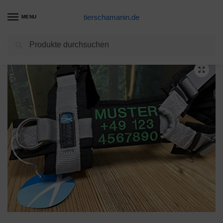
tierschamanin.de
MENU
Suchen
Start
Hundegeschirr Produkte
Wuffwelt Namensschild Telefonschild abnehmbar mit Ring für Steuermarke passend für anny-x Brustgeschirr
/
/