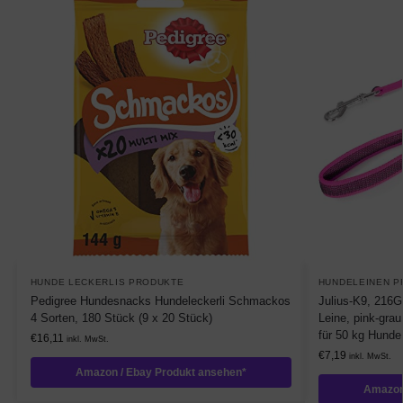
HUNDE LECKERLIS PRODUKTE
HUNDELEINEN P
Pedigree Hundesnacks Hundeleckerli Schmackos
Julius-K9, 216
4 Sorten, 180 Stück (9 x 20 Stück)
Leine, pink-gra
für 50 kg Hunde
€
16,11
inkl. MwSt.
€
7,19
inkl. MwSt.
Amazon / Ebay Produkt ansehen*
Amazon